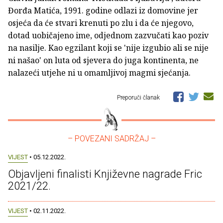
Đorđa Matića, 1991. godine odlazi iz domovine jer
osjeća da će stvari krenuti po zlu i da će njegovo,
dotad uobičajeno ime, odjednom zazvučati kao poziv
na nasilje. Kao egzilant koji se 'nije izgubio ali se nije
ni našao' on luta od sjevera do juga kontinenta, ne
nalazeći utjehe ni u omamljivoj magmi sjećanja.
Preporuči članak
– POVEZANI SADRŽAJ –
VIJEST
• 05.12.2022.
Objavljeni finalisti Književne nagrade Fric
2021/22.
VIJEST
• 02.11.2022.