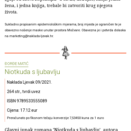
žena, i jedna knjiga, trebale bi zatvoriti krug njegova
života.
Sukladno propisanim epidemiološkim mjerama, broj mjesta je ograničen te je
obavezno nošenje maske unutar prostora Močvare. Obavezna je i potvrda dolaska
na marketing@naklada-ljevak.hr.
ĐORĐE MATIĆ
Niotkuda s ljubavlju
Naklada Ljevak 09/2021.
264 str., tvrdi uvez
ISBN 9789533555089
Cijena: 17.12 eur
Preračunato po fiksnom tečaju konverzije 7,53450 kuna za 1 euro
Glavni junak romana 'Niotkuda s ljubavlju', autora