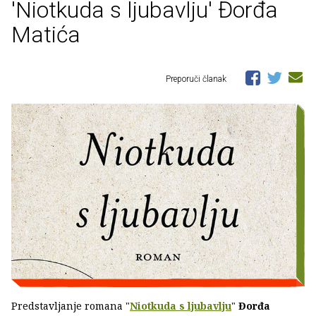
'Niotkuda s ljubavlju' Đorđa
Matića
Preporuči članak
Predstavljanje romana "
Niotkuda s ljubavlju
"
Đorđa