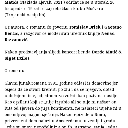
Matića
(Naklada Ljevak, 2021.) održat će se u utorak, 26.
listopada u 19 sati u zagrebačkom klubu Močvara
(Trnjanski nasip bb).
Uz autora, o romanu će govoriti
Tomislav Brlek
i
Gaetano
Benčić
, a razgovor će moderirati urednik knjige
Nenad
Rizvanović
.
Nakon predstavljanja slijedi koncert benda
Đorđe Matić &
Siget Exiles
.
O romanu:
Glavni junak romana 1991. godine odlazi iz domovine jer
osjeća da će stvari krenuti po zlu i da će njegovo, dotad
uobičajeno ime, odjednom zazvučati kao poziv na nasilje.
Kao egzilant koji se „nije izgubio ali se nije ni našao“ on
luta od sjevera do juga kontinenta, ne nalazeći utjehe ni u
omamljivoj magmi sjećanja. Nakon epizode u Rimu,
privremeni dom nalazi u Amsterdamu, u zemlji i gradu
„gdje su snovi nepoželjni“ a on ih, ustrajno, sanja. Jedna