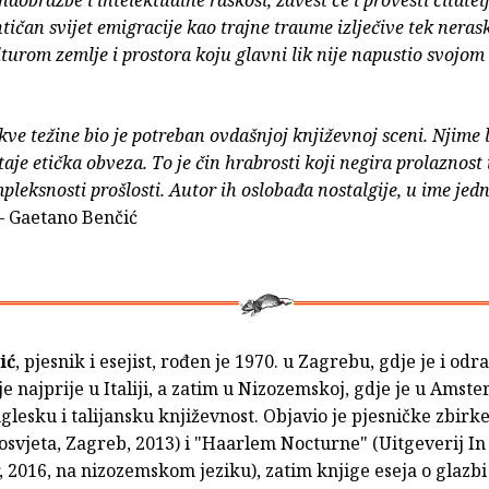
tičan svijet emigracije kao trajne traume izlječive tek nera
turom zemlje i prostora koju glavni lik nije napustio svojom
e težine bio je potreban ovdašnjoj književnoj sceni. Njime 
aje etička obveza. To je čin hrabrosti koji negira prolaznost
pleksnosti prošlosti. Autor ih oslobađa nostalgije, u ime je
– Gaetano Benčić
ić
, pjesnik i esejist, rođen je 1970. u Zagrebu, gdje je i odr
 je najprije u Italiji, a zatim u Nizozemskoj, gdje je u Ams
glesku i talijansku književnost. Objavio je pjesničke zbirk
osvjeta, Zagreb, 2013) i "Haarlem Nocturne" (Uitgeverij In
 2016, na nizozemskom jeziku), zatim knjige eseja o glazbi