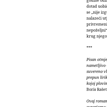
godine odla
dotad uobič
se „nije iz
nalazeći u
privremeni
nepoželjni“
krug njego
***
Pisan otmje
nametljivo 
suvereno vla
prepun liri
kojoj plovi
Boris Raše
Ovaj roman,
superiorne 