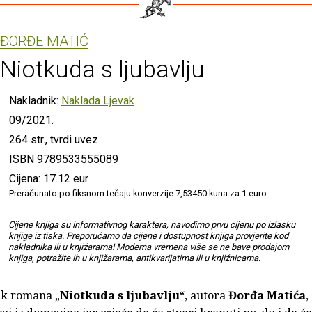
ĐORĐE MATIĆ
Niotkuda s ljubavlju
Nakladnik:
Naklada Ljevak
09/2021.
264 str., tvrdi uvez
ISBN 9789533555089
Cijena: 17.12 eur
Preračunato po fiksnom tečaju konverzije 7,53450 kuna za 1 euro
Cijene knjiga su informativnog karaktera, navodimo prvu cijenu po izlasku
knjige iz tiska. Preporučamo da cijene i dostupnost knjiga provjerite kod
nakladnika ili u knjižarama! Moderna vremena više se ne bave prodajom
knjiga, potražite ih u knjižarama, antikvarijatima ili u knjižnicama.
ak romana „
Niotkuda s ljubavlju
“, autora
Đorđa Matića
,