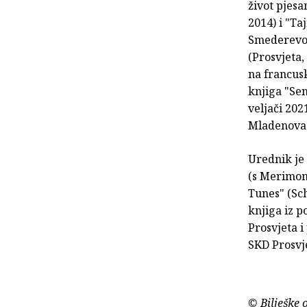
život pjes
2014) i "Ta
Smederevo, 
(Prosvjeta,
na francusk
knjiga "Se
veljači 202
Mladenovac
Urednik je 
(s Merimom
Tunes" (Sch
knjiga iz p
Prosvjeta i
SKD Prosvje
© Bilješke 