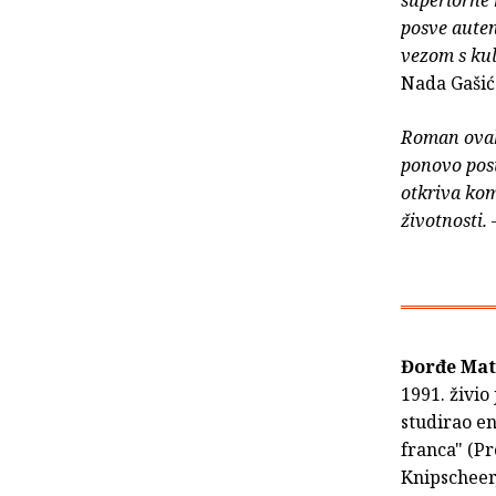
posve auten
vezom s kul
Nada Gašić
Roman ovakv
ponovo post
otkriva kom
životnosti.
Đorđe Mat
1991. živio
studirao en
franca" (Pr
Knipscheer,