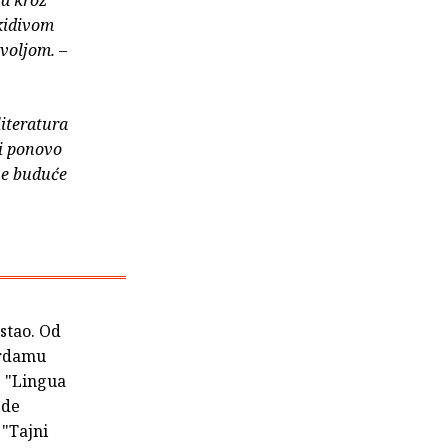
skidivom
 voljom.
–
literatura
 i ponovo
dne buduće
astao. Od
terdamu
e "Lingua
 de
 "Tajni