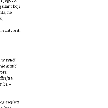
e njegovo,
zilant koji
nta, ne
u,
bi zatvoriti
 ne zvuči
orđe Matić
roze,
diseju u
miče.
–
og esejista
ja kroz