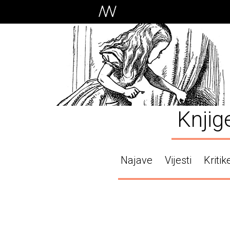
Knjig
Najave
Vijesti
Kritik