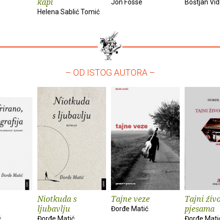
kapi
Jon Fosse
Boštjan Vi
Helena Sablić Tomić
– OD ISTOG AUTORA –
Niotkuda s
Tajne veze
Tajni živ
ljubavlju
pjesama
Đorđe Matić
ć
Đorđe Matić
Đorđe Mati