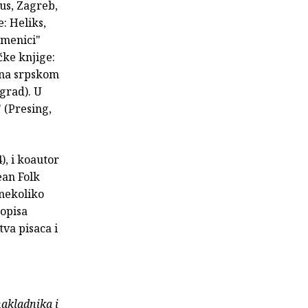
us, Zagreb,
: Heliks,
emenici"
čke knjige:
i na srpskom
grad). U
 (Presing,
), i koautor
ean Folk
 nekoliko
sopisa
tva pisaca i
nakladnika i