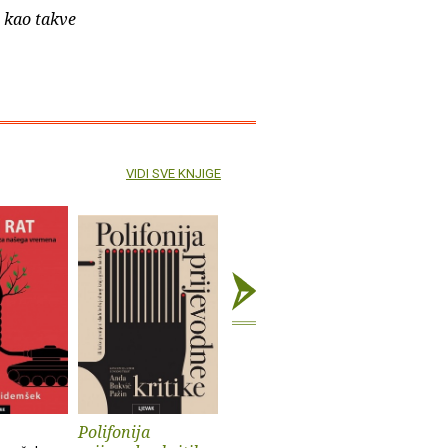
e kao takve
VIDI SVE KNJIGE
Polifonija
Prokleti muški
Iz života