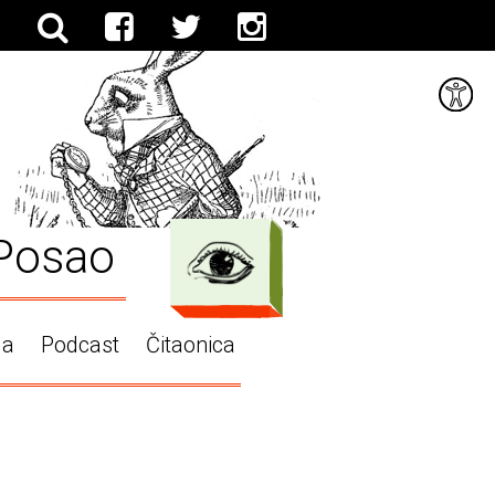
Posao
ga
Podcast
Čitaonica