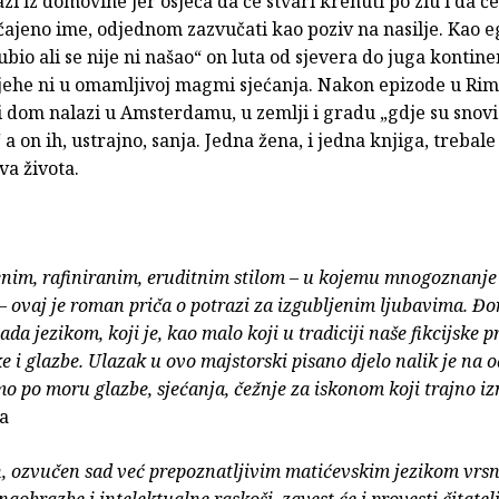
zi iz domovine jer osjeća da će stvari krenuti po zlu i da ć
ajeno ime, odjednom zazvučati kao poziv na nasilje. Kao eg
gubio ali se nije ni našao“ on luta od sjevera do juga kontine
tjehe ni u omamljivoj magmi sjećanja. Nakon epizode u Rim
 dom nalazi u Amsterdamu, u zemlji i gradu „gdje su snovi
 a on ih, ustrajno, sanja. Jedna žena, i jedna knjiga, trebale 
va života.
nim, rafiniranim, eruditnim stilom – u kojemu mnogoznanje
– ovaj je roman priča o potrazi za izgubljenim ljubavima. Đ
da jezikom, koji je, kao malo koji u tradiciji naše fikcijske p
ke i glazbe. Ulazak u ovo majstorski pisano djelo nalik je na o
mo po moru glazbe, sjećanja, čežnje za iskonom koji trajno iz
ta
 ozvučen sad već prepoznatljivim matićevskim jezikom vrsn
naobrazbe i intelektualne raskoši, zavest će i provesti čitatel