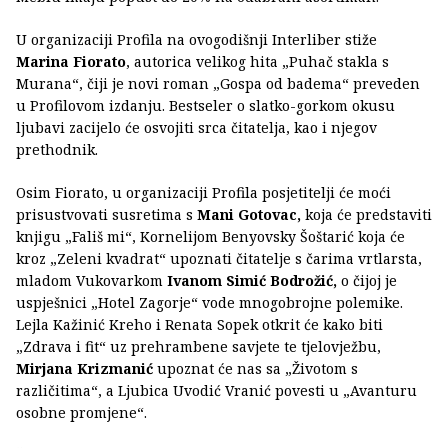
U organizaciji Profila na ovogodišnji Interliber stiže
Marina Fiorato
, autorica velikog hita „Puhač stakla s
Murana“, čiji je novi roman „Gospa od badema“ preveden
u Profilovom izdanju. Bestseler o slatko-gorkom okusu
ljubavi zacijelo će osvojiti srca čitatelja, kao i njegov
prethodnik.
Osim Fiorato, u organizaciji Profila posjetitelji će moći
prisustvovati susretima s
Mani Gotovac,
koja će predstaviti
knjigu „Fališ mi“, Kornelijom Benyovsky Šoštarić koja će
kroz „Zeleni kvadrat“ upoznati čitatelje s čarima vrtlarsta,
mladom Vukovarkom
Ivanom Simić Bodrožić,
o čijoj je
uspješnici „Hotel Zagorje“ vode mnogobrojne polemike.
Lejla Kažinić Kreho i Renata Sopek otkrit će kako biti
„Zdrava i fit“ uz prehrambene savjete te tjelovježbu,
Mirjana Krizmanić
upoznat će nas sa „Životom s
različitima“, a Ljubica Uvodić Vranić povesti u „Avanturu
osobne promjene“.