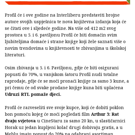
Profil će i ove godine na Interliberu predstaviti brojne
autore svojih uspješnica te nova književna izdanja koja će
se čitati ove i sljedeće godine. Na više od 412 m2 svog
prostora u 5. i 6. paviljonu Profil će biti domaćin svim
ljubiteljima domaće i strane knjige koji žele saznati više o
novim trendovima u književnosti te zbivanjima u školskoj
literaturi.
Osim zbivanja u 5. i 6. Paviljonu, gdje će biti osigurani
popusti do 70%, u vanjskom šatoru Profil nudi totalne
raprodaje, gdje će se moći pronaći knjige za samo 3 kune, a
pri čemu će od svake prodane knjige kuna biti uplaćena
Udruzi RTL pomaže djeci.
Profil će razveseliti sve svoje kupce, koji će dobiti poklon
bon pomoću kojeg će moći pogledati film
Arthur 3: Rat
dvaju svjetova
u CineStaru za samo 20 kn, u slastičarnici
Horak uz jedan kupljeni kolač drugi dobivaju gratis, a u
Meblu imaju popust do 20% na odabrani asortiman.