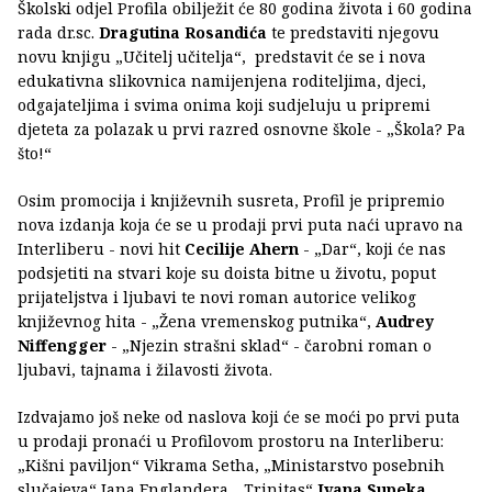
Školski odjel Profila obilježit će 80 godina života i 60 godina
rada dr.sc.
Dragutina Rosandića
te predstaviti njegovu
novu knjigu „Učitelj učitelja“, predstavit će se i nova
edukativna slikovnica namijenjena roditeljima, djeci,
odgajateljima i svima onima koji sudjeluju u pripremi
djeteta za polazak u prvi razred osnovne škole - „Škola? Pa
što!“
Osim promocija i književnih susreta, Profil je pripremio
nova izdanja koja će se u prodaji prvi puta naći upravo na
Interliberu - novi hit
Cecilije Ahern
- „Dar“, koji će nas
podsjetiti na stvari koje su doista bitne u životu, poput
prijateljstva i ljubavi te novi roman autorice velikog
književnog hita - „Žena vremenskog putnika“,
Audrey
Niffengger
- „Njezin strašni sklad“ - čarobni roman o
ljubavi, tajnama i žilavosti života.
Izdvajamo još neke od naslova koji će se moći po prvi puta
u prodaji pronaći u Profilovom prostoru na Interliberu:
„Kišni paviljon“ Vikrama Setha, „Ministarstvo posebnih
slučajeva“ Iana Englandera, „Trinitas“
Ivana Supeka
,