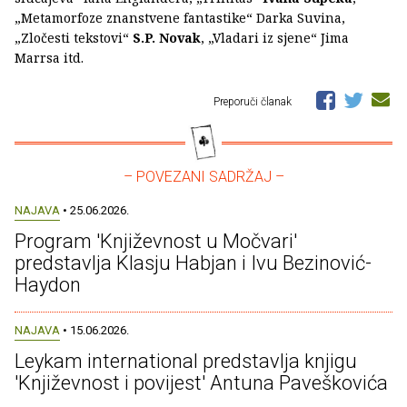
„Metamorfoze znanstvene fantastike“ Darka Suvina,
„Zločesti tekstovi“
S.P. Novak
, „Vladari iz sjene“ Jima
Marrsa itd.
Preporuči članak
– POVEZANI SADRŽAJ –
NAJAVA
• 25.06.2026.
Program 'Književnost u Močvari'
predstavlja Klasju Habjan i Ivu Bezinović-
Haydon
NAJAVA
• 15.06.2026.
Leykam international predstavlja knjigu
'Književnost i povijest' Antuna Paveškovića