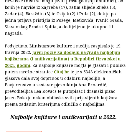
Hrvatske (nisu se mogli javiti prošlogodišnji dobitnici), od
kojih je najviše iz Zagreba (17), zatim slijede Rijeka (5),
Zadar (4), Varaždin (3) te Osijek (2) i Pula (2), dok je po
jedna prijava pristigla iz Požege, Metkovića, Ivanić Grada,
Slavonskog Broda i Splita, a dodijeljeno je ukupno 11
nagrada.
Podsjetimo, Ministarstvo kulture i medija raspisalo je 19.
travnja 2022.
Javni poziv za dodjelu nagrada najboljim
knjižarama (i antikvarijatima) u Republici Hrvatskoj u
2021. godini
. Za najbolje knjižare mogla je glasati i publika
putem mrežne stranice
Čitaj.hr
te je s 5343 elektroničkih
glasova dala svoj doprinos u odabiru najboljih, a
Povjerenstvo u sastavu: pjesnikinja Ana Brnardić,
prevoditeljica Lea Kovacs te putopisac i dramski pisac
Jasen Boko je nakon obilaska svih prijavljenih knjižara
prema zadanim kriterijima odlučilo o najboljima.
Najbolje knjižare i antikvarijati u 2022.