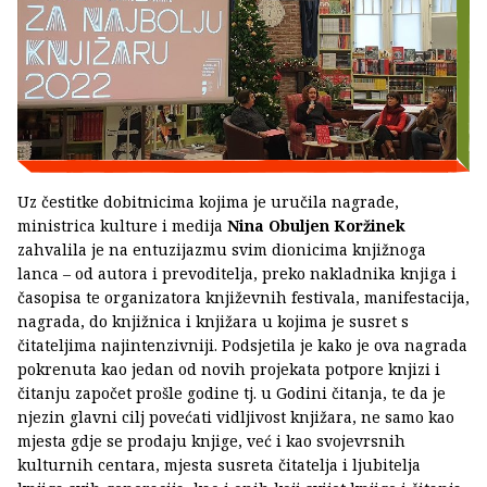
Uz čestitke dobitnicima kojima je uručila nagrade,
ministrica kulture i medija
Nina Obuljen Koržinek
zahvalila je na entuzijazmu svim dionicima knjižnoga
lanca – od autora i prevoditelja, preko nakladnika knjiga i
časopisa te organizatora književnih festivala, manifestacija,
nagrada, do knjižnica i knjižara u kojima je susret s
čitateljima najintenzivniji. Podsjetila je kako je ova nagrada
pokrenuta kao jedan od novih projekata potpore knjizi i
čitanju započet prošle godine tj. u Godini čitanja, te da je
njezin glavni cilj povećati vidljivost knjižara, ne samo kao
mjesta gdje se prodaju knjige, već i kao svojevrsnih
kulturnih centara, mjesta susreta čitatelja i ljubitelja