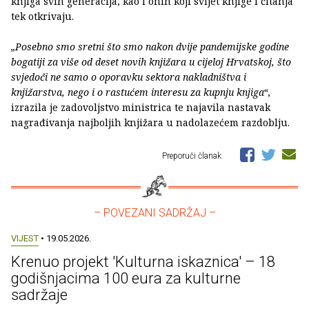
knjiga svih generacija, kao i onih koji svijet knjige i čitanja
tek otkrivaju.
„Posebno smo sretni što smo nakon dvije pandemijske godine
bogatiji za više od deset novih knjižara u cijeloj Hrvatskoj, što
svjedoči ne samo o oporavku sektora nakladništva i
knjižarstva, nego i o rastućem interesu za kupnju knjiga“
,
izrazila je zadovoljstvo ministrica te najavila nastavak
nagrađivanja najboljih knjižara u nadolazećem razdoblju.
Preporuči članak
– POVEZANI SADRŽAJ –
VIJEST
• 19.05.2026.
Krenuo projekt 'Kulturna iskaznica' – 18
godišnjacima 100 eura za kulturne
sadržaje