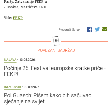
Party: Zatvaranje FEKP-a
- Booksa, Martićeva 14 D
Više:
FEKP
Preporuči članak
– POVEZANI SADRŽAJ –
NAJAVA
• 13.05.2026.
Počinje 25. Festival europske kratke priče -
FEKP!
RAZGOVOR
• 30.09.2025.
Pol Guasch: Pišem kako bih sačuvao
sjećanje na svijet