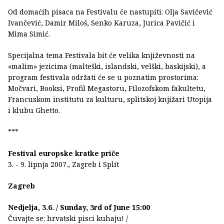
Od domaćih pisaca na Festivalu će nastupiti: Olja Savičević
Ivančević, Damir Miloš, Senko Karuza, Jurica Pavičić i
Mima Simić.
Specijalna tema Festivala bit će velika književnosti na
«malim» jezicima (malteški, islandski, velški, baskijski), a
program festivala održati će se u poznatim prostorima:
Močvari, Booksi, Profil Megastoru, Filozofskom fakultetu,
Francuskom institutu za kulturu, splitskoj knjižari Utopija
i klubu Ghetto.
***
Festival europske kratke priče
3. - 9. lipnja 2007., Zagreb i Split
Zagreb
Nedjelja, 3.6. / Sunday, 3rd of June
15:00
Čuvajte se: hrvatski pisci kuhaju! /