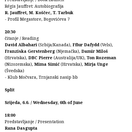
Régis Jauffret: Autobiografija
R. Jauffret, M. Koščec, T. Tarbuk
- Profil Megastore, Bogovićeva 7
20:30
čitanje / Reading
David Albahari
(Srbija/Kanada),
Fflur Dafydd
(Vels),
Franziska Gerstenberg
(Njemačka),
Damir Miloš
(Hrvatska),
DBC Pierre
(Australija/UK),
Ton Rozeman
(Nizozemska),
Mima Simić
(Hrvatska),
Mirja Unge
(Švedska)
- Klub Močvara, Trnjanski nasip bb
Split
Srijeda, 6.6. / Wednesday, 6th of June
18:00
Predstavljanje / Presentation
Rana Dasgupta