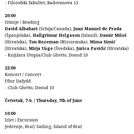
- Filozofski fakultet, Radovanova 13
20:00
čitanje / Reading
David Albahari
(Srbija/Canada),
Juan Manuel de Prada
(Španjolska),
Hallgrímur Helgason
(Island),
Damir Miloš
(Hrvatska),
Ton Rozeman
(Nizozemska),
Mima Simić
(Hrvatska),
Mirja Unge
(Švedska),
Jurica Pavičić
(Hrvatska)
- Knjižara Utopia/Club Ghetto, Dosud 10
22:00
Koncert / Concert
Fflur Dafydd
- Club Ghetto, Dosud 10
Četvrtak, 7.6. / Thursday, 7th of June
10:00
Izlet / Excursion
Jedrenje, Brač/ Sailing, Island of Brač