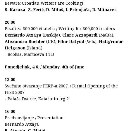
Beware: Croatian Writers are Cooking!
S. Karuza, Z. Ferić, D. Miloš, I. Prtenjača, R. Mlinarec
20:00
Pisati za 300.000 čitatelja / Writing for 300,000 readers
Bernardo Atxaga
(Baskija),
Clare Azzopardi
(Malta),
Alexandra Büchler
(UK),
Fflur Dafydd
(Vels),
Hallgrímur
Helgason
(Island)
- Booksa, Martićeva 14 D
Ponedjeljak, 4.6. / Monday, 4th of June
12:00
Svečano otvaranje FEKP-a 2007. / Formal Opening of the
FESS 2007
- Palača Dverce, Katarinin trg 2
16:00
Predstavljanje / Presentation
Bernardo Atxaga
B. Atxaga, G. Matić