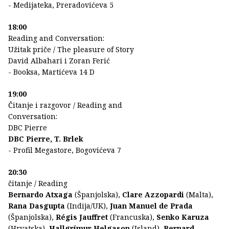
- Medijateka, Preradovićeva 5
18:00
Reading and Conversation:
Užitak priče / The pleasure of Story
David Albahari i Zoran Ferić
- Booksa, Martićeva 14 D
19:00
Čitanje i razgovor / Reading and
Conversation:
DBC Pierre
DBC Pierre, T. Brlek
- Profil Megastore, Bogovićeva 7
20:30
čitanje / Reading
Bernardo Atxaga
(Španjolska),
Clare Azzopardi
(Malta),
Rana Dasgupta
(Indija/UK),
Juan Manuel de Prada
(Španjolska),
Régis Jauffret
(Francuska),
Senko Karuza
(Hrvatska),
Hallgrímur Helgason
(Island),
Bernard