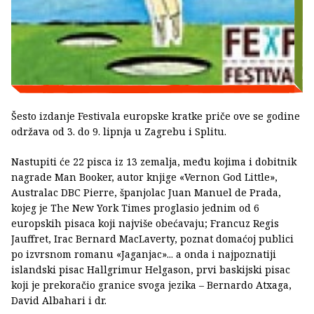
Šesto izdanje Festivala europske kratke priče ove se godine
održava od 3. do 9. lipnja u Zagrebu i Splitu.
Nastupiti će 22 pisca iz 13 zemalja, među kojima i dobitnik
nagrade Man Booker, autor knjige «Vernon God Little»,
Australac DBC Pierre, španjolac Juan Manuel de Prada,
kojeg je The New York Times proglasio jednim od 6
europskih pisaca koji najviše obećavaju; Francuz Regis
Jauffret, Irac Bernard MacLaverty, poznat domaćoj publici
po izvrsnom romanu «Jaganjac»... a onda i najpoznatiji
islandski pisac Hallgrimur Helgason, prvi baskijski pisac
koji je prekoračio granice svoga jezika – Bernardo Atxaga,
David Albahari i dr.