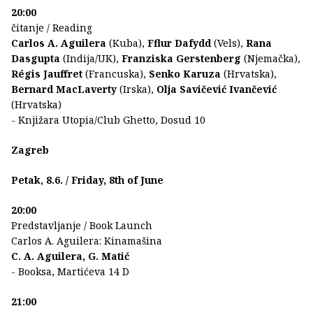
20:00
čitanje / Reading
Carlos A. Aguilera
(Kuba),
Fflur Dafydd
(Vels),
Rana
Dasgupta
(Indija/UK),
Franziska Gerstenberg
(Njemačka),
Régis Jauffret
(Francuska),
Senko Karuza
(Hrvatska),
Bernard MacLaverty
(Irska),
Olja Savičević Ivančević
(Hrvatska)
- Knjižara Utopia/Club Ghetto, Dosud 10
Zagreb
Petak, 8.6. / Friday, 8th of June
20:00
Predstavljanje / Book Launch
Carlos A. Aguilera: Kinamašina
C. A. Aguilera, G. Matić
- Booksa, Martićeva 14 D
21:00