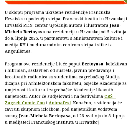
U sklopu programa ukrštene rezidencije Francuska-
Hrvatska u području stripa, Francuski institut u Hrvatskoj i
Hrvatski P.E.N. centar ugošćuju autora i ilustratora
Jean-
Michela Bertoyasa
na rezidenciji u Hrvatskoj od 5. svibnja
do 8. lipnja 2025. u partnerstvu s Ministarstvom kulture i
medija RH i međunarodnim centrom stripa i slike iz
Angoulêmea.
Program ove rezidencije bit će poput
Bertoyasa
, kolektivan
i hibridan, sastavljen od susreta, javnih predavanja i
kreativnih radionica sa studentima zagrebačkog Studija
dizajna pri Arhitektonskom fakultetu, osječke Akademije za
umjetnost i kulturu i zagrebačke Akademije likovnih
umjetnosti. Autor će sudjelovati i na festivalima
CRŠ –
Zagreb Comic Con
i
Animafest
. Konačno, rezidencija će
završiti skupnom izložbom, pod umjetničkim vodstvom
samog
Jean-Michela Bertoyasa
, od 26. svibnja do 8. lipnja
u medijateci Francuskog instituta u Hrvatskoj.