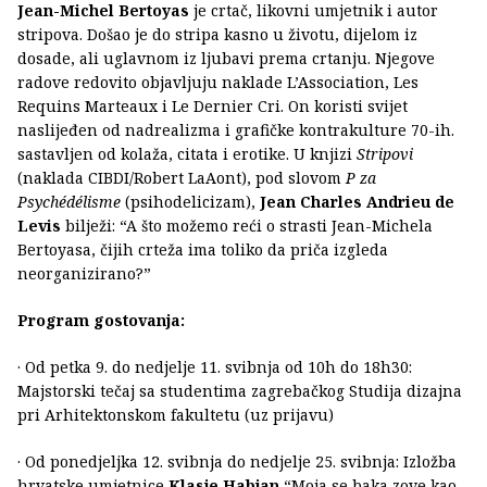
Jean-Michel Bertoyas
je crtač, likovni umjetnik i autor
stripova. Došao je do stripa kasno u životu, dijelom iz
dosade, ali uglavnom iz ljubavi prema crtanju. Njegove
radove redovito objavljuju naklade L’Association, Les
Requins Marteaux i Le Dernier Cri. On koristi svijet
naslijeđen od nadrealizma i grafičke kontrakulture 70-ih.
sastavljen od kolaža, citata i erotike. U knjizi
Stripovi
(naklada CIBDI/Robert LaAont), pod slovom
P za
Psychédélisme
(psihodelicizam),
Jean Charles Andrieu de
Levis
bilježi: “A što možemo reći o strasti Jean-Michela
Bertoyasa, čijih crteža ima toliko da priča izgleda
neorganizirano?”
Program gostovanja:
· Od petka 9. do nedjelje 11. svibnja od 10h do 18h30:
Majstorski tečaj sa studentima zagrebačkog Studija dizajna
pri Arhitektonskom fakultetu (uz prijavu)
· Od ponedjeljka 12. svibnja do nedjelje 25. svibnja: Izložba
hrvatske umjetnice
Klasje Habjan
“Moja se baka zove kao