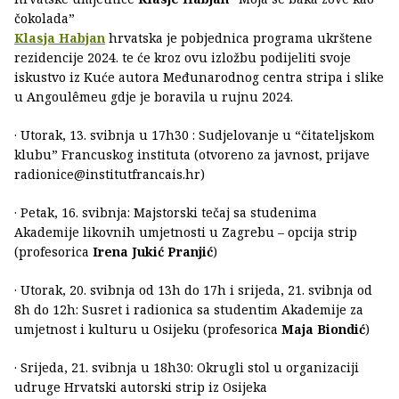
čokolada”
Klasja Habjan
hrvatska je pobjednica programa ukrštene
rezidencije 2024. te će kroz ovu izložbu podijeliti svoje
iskustvo iz Kuće autora Međunarodnog centra stripa i slike
u Angoulêmeu gdje je boravila u rujnu 2024.
· Utorak, 13. svibnja u 17h30 : Sudjelovanje u “čitateljskom
klubu” Francuskog instituta (otvoreno za javnost, prijave
radionice@institutfrancais.hr)
· Petak, 16. svibnja: Majstorski tečaj sa studenima
Akademije likovnih umjetnosti u Zagrebu – opcija strip
(profesorica
Irena Jukić Pranjić
)
· Utorak, 20. svibnja od 13h do 17h i srijeda, 21. svibnja od
8h do 12h: Susret i radionica sa studentim Akademije za
umjetnost i kulturu u Osijeku (profesorica
Maja Biondić
)
· Srijeda, 21. svibnja u 18h30: Okrugli stol u organizaciji
udruge Hrvatski autorski strip iz Osijeka