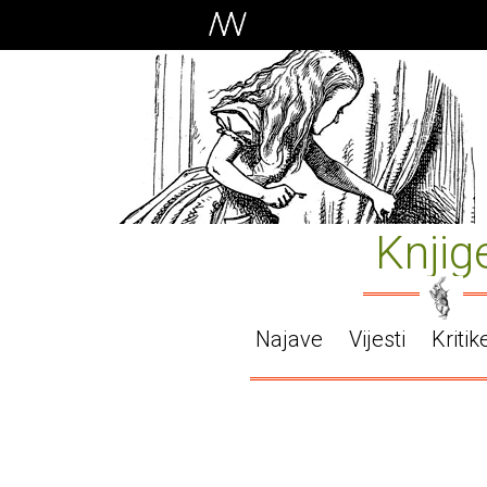
Knjig
Najave
Vijesti
Kritik