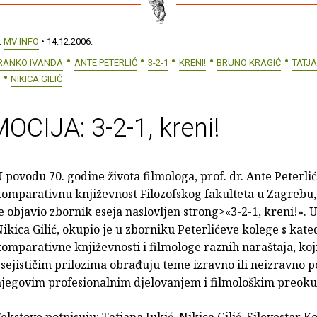
:
MV INFO
• 14.12.2006.
RANKO IVANDA
ANTE PETERLIĆ
3-2-1
KRENI!
BRUNO KRAGIĆ
TATJA
NIKICA GILIĆ
CIJA: 3-2-1, kreni!
 povodu 70. godine života filmologa, prof. dr. Ante Peterlić
komparativnu književnost Filozofskog fakulteta u Zagrebu
e objavio zbornik eseja naslovljen strong>«3-2-1, kreni!». 
ikica Gilić, okupio je u zborniku Peterlićeve kolege s kate
omparativne književnosti i filmologe raznih naraštaja, koj
sejističim prilozima obrađuju teme izravno ili neizravno 
njegovim profesionalnim djelovanjem i filmološkim preok
ekstove potpisuju: Tatjana Jukić, Nikica Gilić, Silevestar Ko