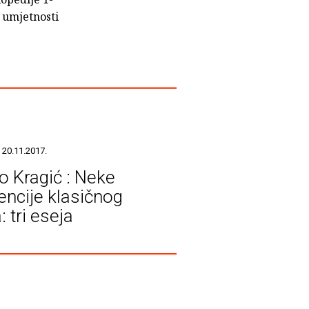
 umjetnosti
 20.11.2017.
o Kragić : Neke
encije klasičnog
: tri eseja