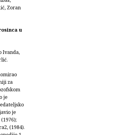
kić, Zoran
rosinca u
ko Ivanda,
lić.
plomirao
iji za
lozofskom
o je
edateljsko
javio je
 (1976);
ra2, (1984).
lopedije 1-