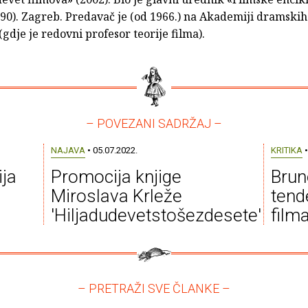
990). Zagreb. Predavač je (od 1966.) na Akademiji dramskih
gdje je redovni profesor teorije filma).
– POVEZANI SADRŽAJ –
NAJAVA
• 05.07.2022.
KRITIKA
•
ija
Promocija knjige
Brun
Miroslava Krleže
tend
'Hiljadudevetstošezdesete'
filma
– PRETRAŽI SVE ČLANKE –