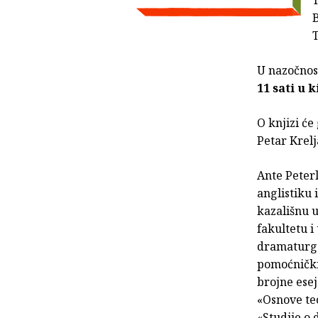
B
T
U nazočnost
11 sati u 
O knjizi će
Petar Krelj
Ante Peterl
anglistiku 
kazališnu 
fakultetu i
dramaturgo
pomoćničkih
brojne esej
«Osnove teo
«Studije o 