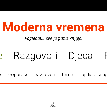
Moderna vremena
Pogledaj... sve je puno knjiga.
e
Razgovori
Djeca
e
Preporuke
Razgovori
Teme
Top lista knji