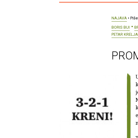
NAJAVA
• Piše
BORIS BUI
B
PETAR KRELJA
PROMO
U
j
N
k
e
T