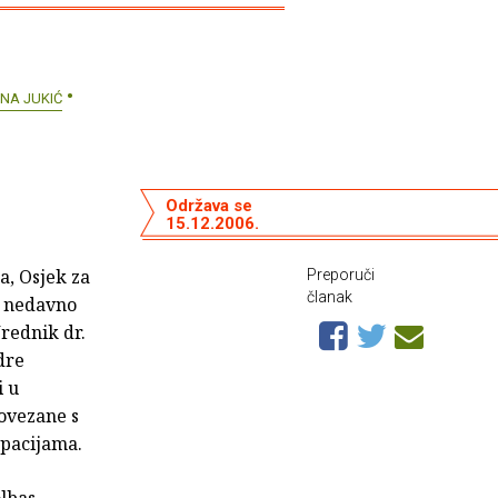
NA JUKIĆ
Održava se
15.12.2006.
a, Osjek za
Preporuči
članak
, nedavno
Urednik dr.
dre
i u
povezane s
upacijama.
lbas,