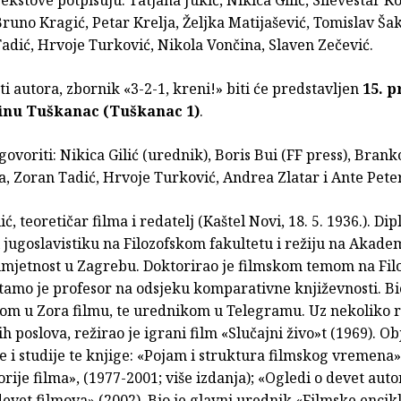
runo Kragić, Petar Krelja, Željka Matijašević, Tomislav Ša
adić, Hrvoje Turković, Nikola Vončina, Slaven Zečević.
i autora, zbornik «3-2-1, kreni!» biti će predstavljen
15. p
kinu Tuškanac (Tuškanac 1)
.
 govoriti: Nikica Gilić (urednik), Boris Bui (FF press), Bran
a, Zoran Tadić, Hrvoje Turković, Andrea Zlatar i Ante Peter
ić, teoretičar filma i redatelj (Kaštel Novi, 18. 5. 1936.). Di
i jugoslavistiku na Filozofskom fakultetu i režiju na Akadem
umjetnost u Zagrebu. Doktorirao je filmskom temom na Fi
 tamo je profesor na odsjeku komparativne književnosti. Bi
m u Zora filmu, te urednikom u Telegramu. Uz nekoliko r
 poslova, režirao je igrani film «Slučajni živo»t (1969). Ob
e i studije te knjige: «Pojam i struktura filmskog vremena»
rije filma», (1977-2001; više izdanja); «Ogledi o devet auto
devet filmova» (2002). Bio je glavni urednik «Filmske encik