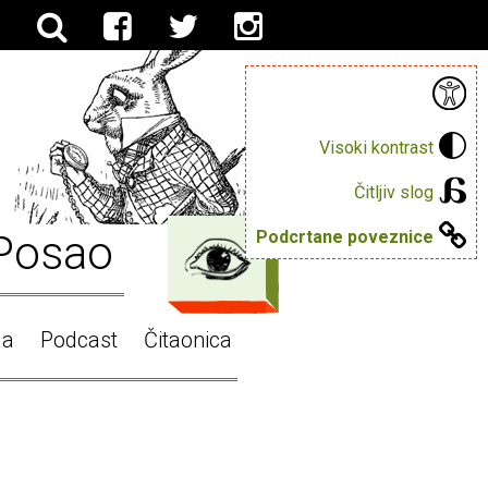
Visoki kontrast
Čitljiv slog
Posao
Podcrtane poveznice
ga
Podcast
Čitaonica