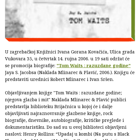
U zagrebačkoj Knjižnici Ivana Gorana Kovačića, Ulica grada
Vukovara 35, u četvrtak 14. rujna 2006. u 19 sati održat će
se promocija biografije:
"Tom Waits : razuzdane godine"
Jaya S. Jacobsa (Naklada Mlinarec & Plavić, 2006.). Knjigu će
predstaviti urednici Robert Mlinarec i Ivan Sršen.
Objavljivanjem knjige "Tom Waits : razuzdane godine;
njegova glazba i mit" Naklada Mlinarec & Plavić publici
predstavlja biblioteku Brijačnica u kojoj će i dalje
objavljivati najraznovrsnije glazbene knjige, rock
biografije, dnevnike, autobiografije, kritičke preglede i
dokumentaristiku. Do sad su u ovoj biblioteci objavljeni
naslovi: Henry Rollins: “Upadaj u kombi (Na putu s Black