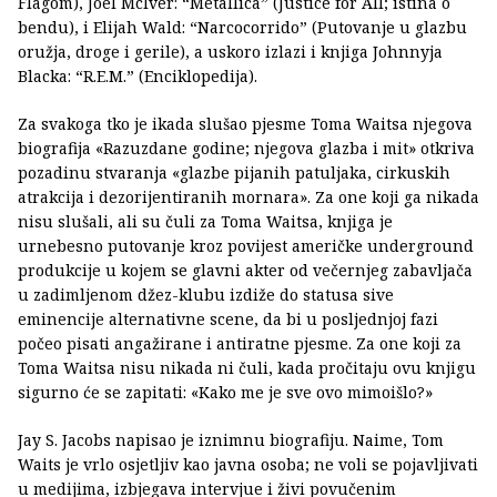
Flagom), Joel McIver: “Metallica” (Justice for All; istina o
bendu), i Elijah Wald: “Narcocorrido” (Putovanje u glazbu
oružja, droge i gerile), a uskoro izlazi i knjiga Johnnyja
Blacka: “R.E.M.” (Enciklopedija).
Za svakoga tko je ikada slušao pjesme Toma Waitsa njegova
biografija «Razuzdane godine; njegova glazba i mit» otkriva
pozadinu stvaranja «glazbe pijanih patuljaka, cirkuskih
atrakcija i dezorijentiranih mornara». Za one koji ga nikada
nisu slušali, ali su čuli za Toma Waitsa, knjiga je
urnebesno putovanje kroz povijest američke underground
produkcije u kojem se glavni akter od večernjeg zabavljača
u zadimljenom džez-klubu izdiže do statusa sive
eminencije alternativne scene, da bi u posljednjoj fazi
počeo pisati angažirane i antiratne pjesme. Za one koji za
Toma Waitsa nisu nikada ni čuli, kada pročitaju ovu knjigu
sigurno će se zapitati: «Kako me je sve ovo mimoišlo?»
Jay S. Jacobs napisao je iznimnu biografiju. Naime, Tom
Waits je vrlo osjetljiv kao javna osoba; ne voli se pojavljivati
u medijima, izbjegava intervjue i živi povučenim