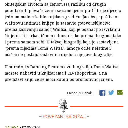
obiteljskim životom sa ženom (za razliku od drugih
popularnih pjevača ženio se samo jedanput) i troje djece u
jednom malom kalifornijskom gradiću. Jacobs je poštivao
Waitsovu intimu i knjigu je sastavio gotovo isključivo
prema kazivanju samog Waitsa, koji je poznat po izvrtanju
činjenica i sarkastičnom odnosu kako prema drugima tako
i prema samom sebi. U takvoj biografiji koja je sastavljena
"prema riječima Toma Waitsa", mnoge očite neistine i
maštarije postaju sastavnim dijelom njegove biografije
U suradnji s Dancing Bearom ovu biografiju Toma Waitsa
možete nabaviti u knjižarama i CD-shopovima, a na
predstavljanju će se moći kupiti po promotivnoj cijeni.
Preporuči članak
– POVEZANI SADRŽAJ –
NAJAVA
• 02.05.2024.