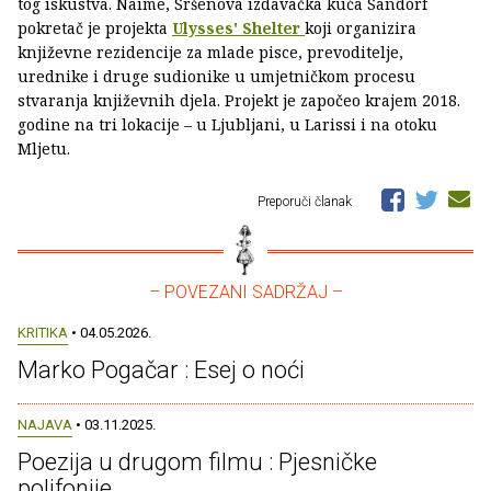
tog iskustva. Naime, Sršenova izdavačka kuća Sandorf
pokretač je projekta
Ulysses' Shelter
koji organizira
književne rezidencije za mlade pisce, prevoditelje,
urednike i druge sudionike u umjetničkom procesu
stvaranja književnih djela. Projekt je započeo krajem 2018.
godine na tri lokacije – u Ljubljani, u Larissi i na otoku
Mljetu.
Preporuči članak
– POVEZANI SADRŽAJ –
KRITIKA
• 04.05.2026.
Marko Pogačar : Esej o noći
NAJAVA
• 03.11.2025.
Poezija u drugom filmu : Pjesničke
polifonije