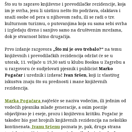
Što su to zapravo književne i prevodilačke rezidencije, koja
im je svrha, jesu li uistinu nešto što podržava, olakšava i
snaži osobe od pera u njihovom radu, ili se radi o tzv.
kulturnom turizmu, o putovanjima koja su sama sebi svrha
i izgledaju divno i sanjivo samo na društvenim mrežama,
dok je stvarnost bitno drugačija.
Prvo izdanje razgovora
„Što mi je ovo trebalo?“
na temu
književnih i prevodilačkih rezidencija održat će se u
utorak, 11. veljače u 19,30 sati u klubu Booksa u Zagrebu a
u razgovoru će sudjelovati pjesnik i publicist
Marko
Pogačar
i urednik i izdavač
Ivan Sršen
, koji iz vlastitog
iskustva znaju što su prednosti i mane književnih
rezidencija.
Marka Pogačara
najčešće se naziva vodećim, ili jednim od
vodećih pjesnika mlađe generacije, a osim poezije
objavljivao je i eseje, prozu i književnu kritiku. Pogačar je
također bio gost brojnih književnih rezidencija na nekoliko
kontinenata.
Ivanu Sršenu
poznata je, pak, druga strana