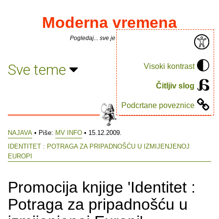
Moderna vremena
Pogledaj... sve je puno knjiga.
Sve teme
Visoki kontrast
Čitljiv slog
Podcrtane poveznice
NAJAVA
• Piše:
MV INFO
• 15.12.2009.
IDENTITET : POTRAGA ZA PRIPADNOŠĆU U IZMIJENJENOJ
EUROPI
Promocija knjige 'Identitet :
Potraga za pripadnošću u