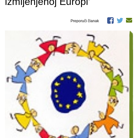
izmijenjenoj Europi'
Preporuči članak