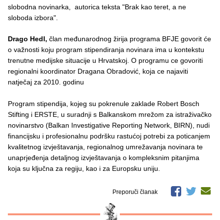
slobodna novinarka, autorica teksta "Brak kao teret, a ne
sloboda izbora".
Drago Hedl,
član međunarodnog žirija programa BFJE govorit će
o važnosti koju program stipendiranja novinara ima u kontekstu
trenutne medijske situacije u Hrvatskoj. O programu ce govoriti
regionalni koordinator Dragana Obradović, koja ce najaviti
natječaj za 2010. godinu
Program stipendija, kojeg su pokrenule zaklade Robert Bosch
Stifting i ERSTE, u suradnji s Balkanskom mrežom za istraživačko
novinarstvo (Balkan Investigative Reporting Network, BIRN), nudi
financijsku i profesionalnu podršku rastućoj potrebi za poticanjem
kvalitetnog izvještavanja, regionalnog umrežavanja novinara te
unaprjeđenja detaljnog izvještavanja o kompleksnim pitanjima
koja su ključna za regiju, kao i za Europsku uniju.
Preporuči članak