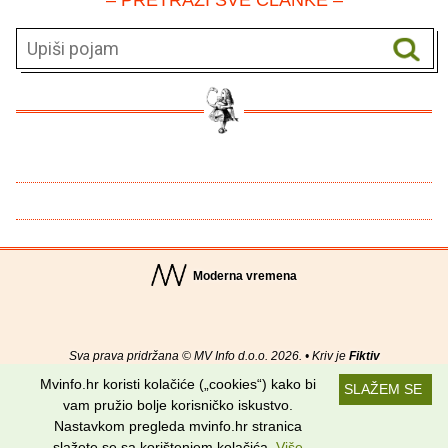
Moderna vremena
Sva prava pridržana © MV Info d.o.o. 2026. • Kriv je
Fiktiv
Mvinfo.hr koristi kolačiće („cookies“) kako bi
SLAŽEM SE
O nama
•
Pomoć
•
Uvjeti korištenja
•
RSS kanali
vam pružio bolje korisničko iskustvo.
Nastavkom pregleda mvinfo.hr stranica
Potraži nas na:
slažete se sa korištenjem kolačića.
Više