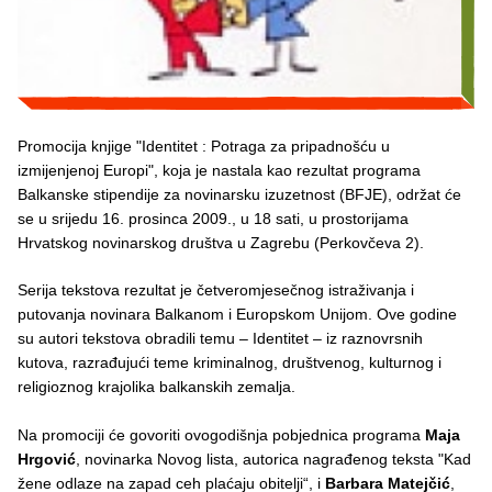
Promocija knjige "Identitet : Potraga za pripadnošću u
izmijenjenoj Europi", koja je nastala kao rezultat programa
Balkanske stipendije za novinarsku izuzetnost (BFJE), održat će
se u srijedu 16. prosinca 2009., u 18 sati, u prostorijama
Hrvatskog novinarskog društva u Zagrebu (Perkovčeva 2).
Serija tekstova rezultat je četveromjesečnog istraživanja i
putovanja novinara Balkanom i Europskom Unijom. Ove godine
su autori tekstova obradili temu – Identitet – iz raznovrsnih
kutova, razrađujući teme kriminalnog, društvenog, kulturnog i
religioznog krajolika balkanskih zemalja.
Na promociji će govoriti ovogodišnja pobjednica programa
Maja
Hrgović
, novinarka Novog lista, autorica nagrađenog teksta "Kad
žene odlaze na zapad ceh plaćaju obitelji“, i
Barbara Matejčić
,