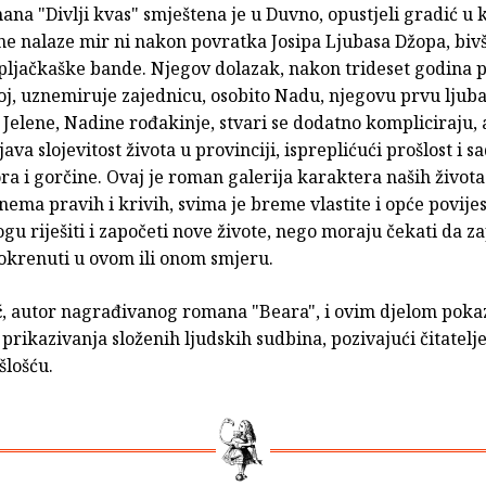
na "Divlji kvas" smještena je u Duvno, opustjeli gradić u
ne nalaze mir ni nakon povratka Josipa Ljubasa Džopa, biv
pljačkaške bande. Njegov dolazak, nakon trideset godina 
j, uznemiruje zajednicu, osobito Nadu, njegovu prvu ljuba
Jelene, Nadine rođakinje, stvari se dodatno kompliciraju,
java slojevitost života u provinciji, ispreplićući prošlost i s
 i gorčine. Ovaj je roman galerija karaktera naših života:
 nema pravih i krivih, svima je breme vlastite i opće povije
gu riješiti i započeti nove živote, nego moraju čekati da z
pokrenuti u ovom ili onom smjeru.
ć
, autor nagrađivanog romana "Beara", i ovim djelom poka
prikazivanja složenih ljudskih sudbina, pozivajući čitatelje
šlošću.