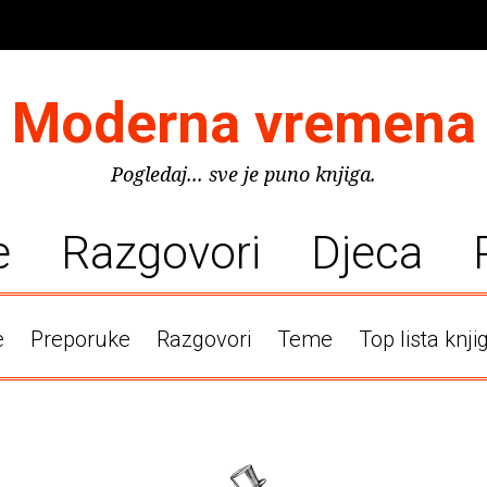
Moderna vremena
Pogledaj... sve je puno knjiga.
e
Razgovori
Djeca
e
Preporuke
Razgovori
Teme
Top lista knji