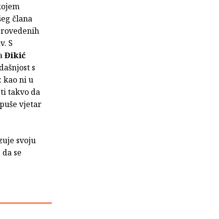
 kojem
šeg člana
provedenih
v. S
 a
Đikić
adašnjost s
 kao ni u
sti takvo da
apuše vjetar
zuje svoju
 da se