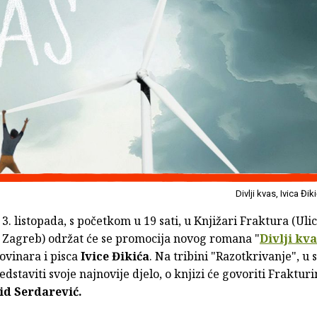
Divlji kvas, Ivica Đik
 3. listopada, s početkom u 19 sati, u Knjižari Fraktura (Uli
, Zagreb) održat će se promocija novog romana "
Divlji kva
ovinara i pisca
Ivice Đikića
. Na tribini "Razotkrivanje", u 
edstaviti svoje najnovije djelo, o knjizi će govoriti Frakturi
id Serdarević.