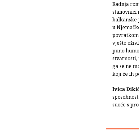
Radnja roma
stanovnici 
balkanske 
u Njemačko
povratkom 
vješto oživl
puno humora
stvarnosti,
ga se ne mo
koji će ih 
Ivica Điki
sposobnost 
suoče s pro