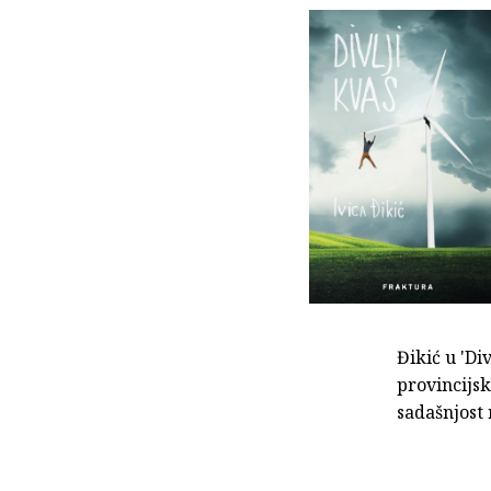
Đikić u 'Di
provincijsk
sadašnjost 