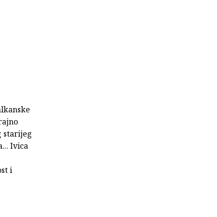
alkanske
rajno
 starijeg
.. Ivica
st i