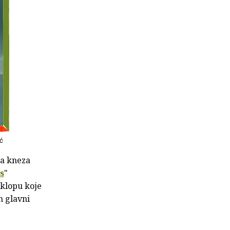
ić
ca kneza
s
"
sklopu koje
n glavni