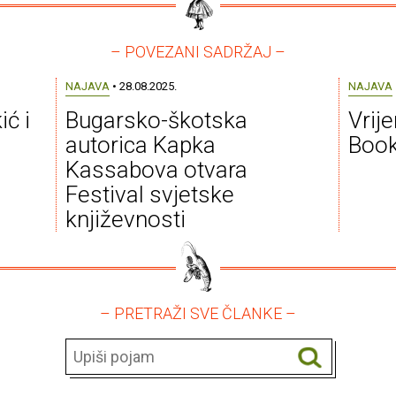
– POVEZANI SADRŽAJ –
NAJAVA
• 28.08.2025.
NAJAVA
ić i
Bugarsko-škotska
Vrij
autorica Kapka
Book
Kassabova otvara
Festival svjetske
književnosti
– PRETRAŽI SVE ČLANKE –