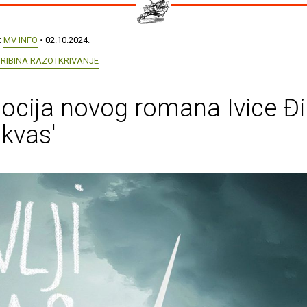
:
MV INFO
• 02.10.2024.
TRIBINA RAZOTKRIVANJE
cija novog romana Ivice Đi
i kvas'