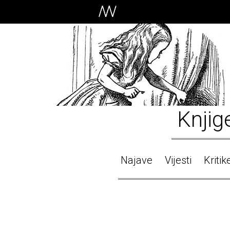
Knjig
Najave
Vijesti
Kritik