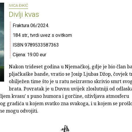
IVICA ÐIKIĆ
Divlji kvas
Fraktura 06/2024.
184 str., tvrdi uvez s ovitkom
ISBN 9789533587363
Cijena: 19.00 eur
Nakon trideset godina u Njemačkoj, gdje je bio član b
pljačkaške bande, vratio se Josip Ljubas Džop, čovjek t
obilježen time što je u ratu neizravno skrivio smrt svog
brata. Povratak je u Duvnu uvijek zloslutniji od odlaska.
vljem kvasu' s puno humora i gorčine, oživljava atmosferu
og gradića u kojem svatko zna svakoga, i u kojem se prošlo
ne mogu odvojiti.