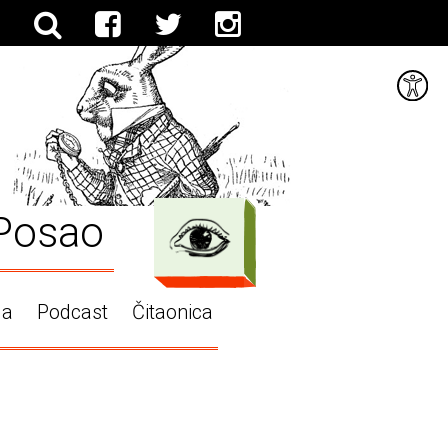
Posao
ga
Podcast
Čitaonica