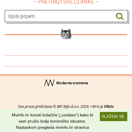
– PRETRAŽI SVE ČLANKE –
Moderna vremena
Sva prava pridržana © MV Info d.o.o. 2026. • Kriv je
Fiktiv
Mvinfo.hr koristi kolačiće („cookies“) kako bi
SLAŽEM SE
O nama
•
Pomoć
•
Uvjeti korištenja
•
RSS kanali
vam pružio bolje korisničko iskustvo.
Nastavkom pregleda mvinfo.hr stranica
Potraži nas na: