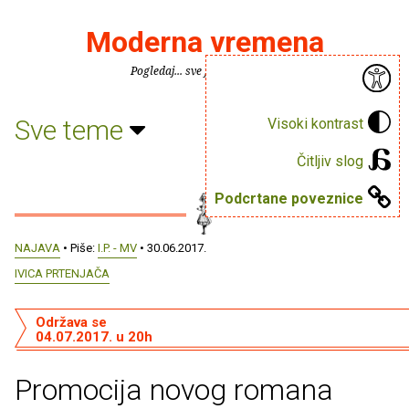
Moderna vremena
Pogledaj... sve je puno knjiga.
Sve teme
Visoki kontrast
Čitljiv slog
Podcrtane poveznice
NAJAVA
• Piše:
I.P. - MV
• 30.06.2017.
IVICA PRTENJAČA
Održava se
04.07.2017. u 20h
Promocija novog romana