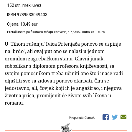
152 str., meki uvez
ISBN 9789533049403
Cijena: 10.49 eur
Preračunato po fiksnom tečaju konverzije 7,53450 kuna za 1 euro
U 'Tihom rušenju' Ivica Prtenjača ponovo se uspinje
na 'brdo', ali ovaj put ono se nalazi u jednom
oronulom zagrebačkom stanu. Glavni junak,
soboslikar s diplomom profesora književnosti, sa
svojim pomoćnikom treba učiniti ono što i inače radi –
oljuštiti sve sa zidova i ponovo ofarbati. Čini se
jedostavno, ali, čovjek koji ih je angažirao, i njegova
životna priča, promijenit će živote svih likova u
romanu.
Preporuči članak