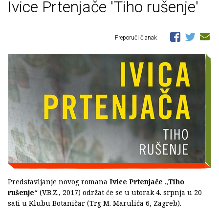
Ivice Prtenjače 'Tiho rušenje'
Preporuči članak
Predstavljanje novog romana
Ivice Prtenjače
„
Tiho
rušenje
“ (V.B.Z., 2017) održat će se u utorak 4. srpnja u 20
sati u Klubu Botaničar (Trg M. Marulića 6, Zagreb).