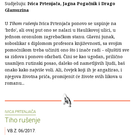
Sudjeluju:
Ivica Prtenjača, Jagna Pogačnik i Drago
Glamuzina
U
Tihom rušenju
Ivica Prtenjača ponovo se uspinje na
'brdo', ali ovaj put ono se nalazi u Haulikovoj ulici, u
jednom oronulom zagrebačkom stanu. Glavni junak,
soboslikar s diplomom profesora književnosti, sa svojim
pomoćnikom treba učiniti ono što i inače radi – oljuštiti sve
sa zidova i ponovo ofarbati. Čini se kao ugodan, prilično
usamljen rutinski posao, daleko od nametljivih ljudi, baš
onako kako najviše voli. Ali, čovjek koji ih je angažirao, i
njegova životna priča, promijenit će živote svih likova u
romanu...
IVICA PRTENJAČA
Tiho rušenje
V.B.Z. 06/2017.