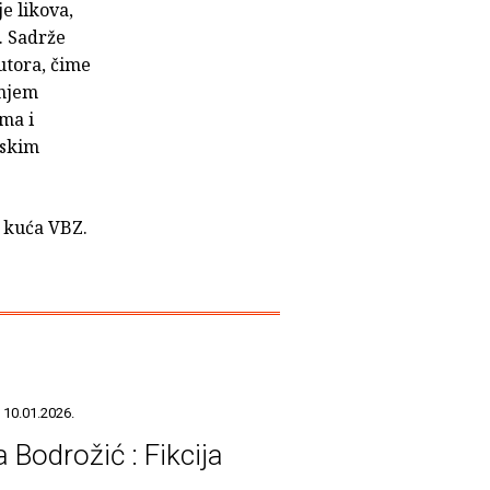
e likova,
. Sadrže
autora, čime
anjem
ma i
lskim
a kuća VBZ.
 10.01.2026.
 Bodrožić : Fikcija