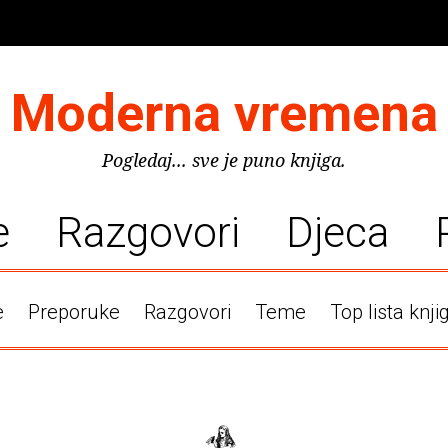
Moderna vremena
Pogledaj... sve je puno knjiga.
e
Razgovori
Djeca
e
Preporuke
Razgovori
Teme
Top lista knji