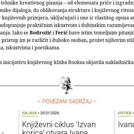
tehnike kreativnog pisanja – od elemenata priče i izgradnj
ike dijaloga, do oblikovanja strukture i književnog ritma
 književnih primjera, uključujući i one iz vlastitog opusa 
 nadopunjuje praktičnim iskustvom i dubinskim razumijev
anja. Iako se
Bodrožić
i
Ferić
bave istim temeljnim pitanji
pristup im je različit i duboko osoban, prožet njihovim sti
ma, iskustvima i poetikama.
a inicijativu književnog kluba Booksa objavila nakladničk
– POVEZANI SADRŽAJ –
NAJAVA
• 20.01.2026.
KRITIKA
•
Književni ciklus 'Izvan
Ivana
 -
korica' otvara Ivana