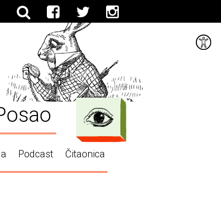
Posao
ga
Podcast
Čitaonica