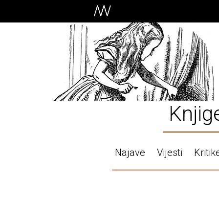
Knjig
Najave
Vijesti
Kritik