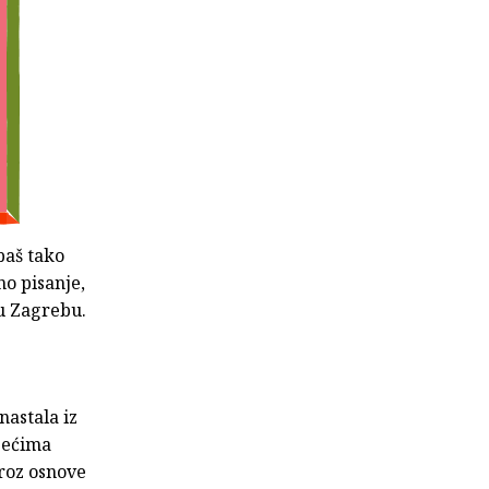
 baš tako
no pisanje,
 u Zagrebu.
nastala iz
ljećima
kroz osnove