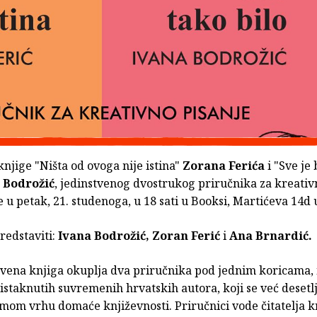
njige "Ništa od ovoga nije istina"
Zorana Ferića
i "Sve je
 Bodrožić
, jedinstvenog dvostrukog priručnika za kreativ
e u petak, 21. studenoga, u 18 sati u Booksi, Martićeva 14d
redstaviti:
Ivana Bodrožić, Zoran Ferić
i
Ana Brnardić.
tvena knjiga okuplja dva priručnika pod jednim koricama, 
istaknutih suvremenih hrvatskih autora, koji se već deset
amom vrhu domaće književnosti. Priručnici vode čitatelja 