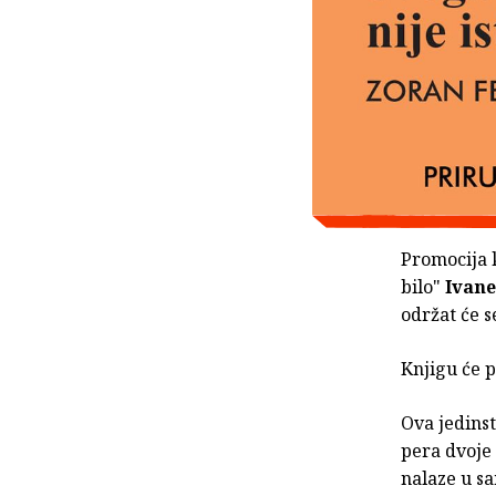
Promocija k
bilo"
Ivane
održat će s
Knjigu će p
Ova jedins
pera dvoje 
nalaze u s