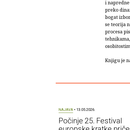
i napredne 
preko dinam
bogat izbor
se teorija
procesa pis
tehnikama, 
osobitosti
Knjigu je n
NAJAVA
• 13.05.2026.
Počinje 25. Festival
europske kratke priče