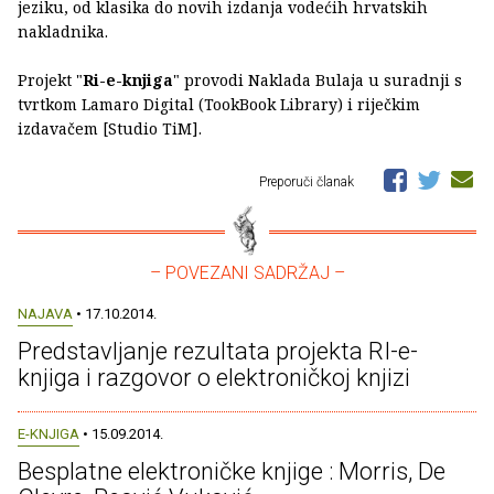
jeziku, od klasika do novih izdanja vodećih hrvatskih
nakladnika.
Projekt "
Ri-e-knjiga
" provodi Naklada Bulaja u suradnji s
tvrtkom Lamaro Digital (TookBook Library) i riječkim
izdavačem [Studio TiM].
Preporuči članak
– POVEZANI SADRŽAJ –
NAJAVA
• 17.10.2014.
Predstavljanje rezultata projekta RI-e-
knjiga i razgovor o elektroničkoj knjizi
E-KNJIGA
• 15.09.2014.
Besplatne elektroničke knjige : Morris, De