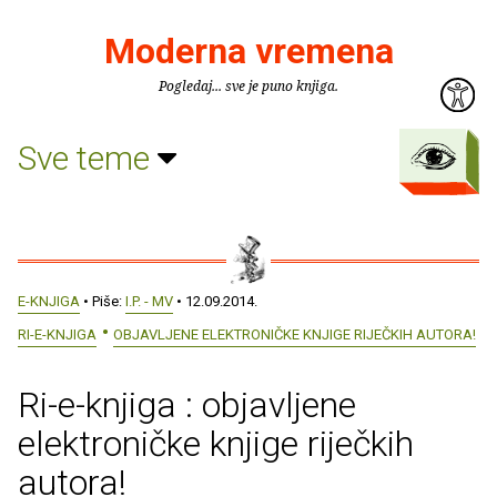
Moderna vremena
Pogledaj... sve je puno knjiga.
Sve teme
E-KNJIGA
• Piše:
I.P. - MV
• 12.09.2014.
RI-E-KNJIGA
OBJAVLJENE ELEKTRONIČKE KNJIGE RIJEČKIH AUTORA!
Ri-e-knjiga : objavljene
elektroničke knjige riječkih
autora!