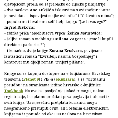
djevojčicom prošla od zagrebačke do riječke psihijatrije;
- dva naslova
Ane Lukšić
o iskustvima s ovisnošću: "Sutra
je novi dan – ispovijest majke ovisnika" i "O životu s njima";
- popularnu i hvaljenu self-help knjigu "J..e li vas ego?"
Ingrid Divković
;
- zbirka priča "Moebiusova vrpca"
Željka Maurovića
;
- šaljivi roman o mobbingu
Milana Zagorca
"Jeste li kupili
direktoru parkerice?";
- i konačno, dvije knjige
Zorana Krušvara
, povijesno-
fantastični roman "Izvršitelji nauma Gospodnjeg" i
kontroverznu dječji roman "Zvijeri plišane".
Knjige su za kupnju dostupne na e-knjižarama Hrvatskog
telekoma (
Planet 9
) i VIP-a (
eKnjižara
), a za "virtualnu
posudbu" na stranicama jedine hrvatske e-knjižnice
Tookbook
. Na ovoj se posljednjoj također mogu, nakon
registracije, besplatno pročitati prva poglavlja i ulomci iz
svih knjiga. Uz mjesečnu pretplatu korisnici mogu
neograničeno pristupiti ovim, ali i ostalim elektroničkim
knjigama iz ponude od oko 800 naslova na hrvatskom