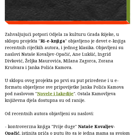
Zahvaljujući potpori Odjela za kulturu Grada Rijeke, u
sklopu projekta "
Ri-e-knjiga
" objavljeno je devet e-knjiga
recentnih riječkih autora, i jednog klasika. Objavljeni su
naslovi Nataše Kovaljev-Opačić, Ane Lukšić, Ingrid
Divković, Željka Maurovića, Milana Zagorca, Zorana
Krušvara i Janka Polića Kamova.
U sklopu ovog projekta po prvi su put priređene i u e-
formatu objavljene sve pripovijetke Janka Polića Kamova
pod naslovom "
Novele i lakrdije
". Ostala Kamovljeva
književna djela dostupna su od ranije.
Od recentnih autora objavljeni su naslovi:
- kontroverzna knjiga "Prije duge"
Nataše Kovaljev-
Opačić
, istinita priča o putu što ga je jedna mama sa svojom