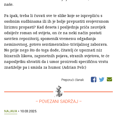
naše.
Pa ipak, treba li čuvati sve te slike koje se isprepliću s
osobnim sudbinama ili ih je bolje prepustiti svojevrsnom
lirizmu propasti? Kad deseta i posljednja priča zauvijek
odsiječe roman od svijeta, on će na neki način postati
savršen repozitorij, spomenik vremenu odgađanja
neminovnog, gotovo sentimentalno-trivijalnog zaborava.
No prije nego što do toga dođe, čitatelj će upoznati niz
bizarnih likova, zagonetnih pojava, stranih svjetova, te će
naposljetku shvatiti da i umor proizvodi specifičnu vrstu
znatiželje pa i smisla za humor. (Adrian Pelc)
Preporuči članak
– POVEZANI SADRŽAJ –
NAJAVA
• 10.03.2025.