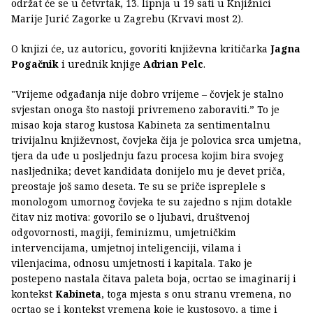
održat će se u četvrtak, 13. lipnja u 19 sati u Knjižnici
Marije Jurić Zagorke u Zagrebu (Krvavi most 2).
O knjizi će, uz autoricu, govoriti književna kritičarka
Jagna
Pogačnik
i urednik knjige
Adrian Pelc
.
"Vrijeme odgađanja nije dobro vrijeme – čovjek je stalno
svjestan onoga što nastoji privremeno zaboraviti.” To je
misao koja starog kustosa Kabineta za sentimentalnu
trivijalnu književnost, čovjeka čija je polovica srca umjetna,
tjera da uđe u posljednju fazu procesa kojim bira svojeg
nasljednika; devet kandidata donijelo mu je devet priča,
preostaje još samo deseta. Te su se priče ispreplele s
monologom umornog čovjeka te su zajedno s njim dotakle
čitav niz motiva: govorilo se o ljubavi, društvenoj
odgovornosti, magiji, feminizmu, umjetničkim
intervencijama, umjetnoj inteligenciji, vilama i
vilenjacima, odnosu umjetnosti i kapitala. Tako je
postepeno nastala čitava paleta boja, ocrtao se imaginarij i
kontekst
Kabineta
, toga mjesta s onu stranu vremena, no
ocrtao se i kontekst vremena koje je kustosovo, a time i