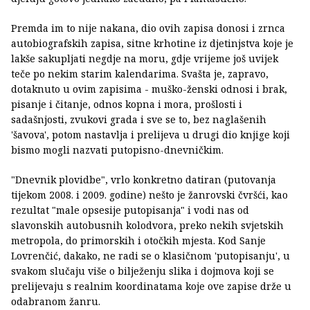
Premda im to nije nakana, dio ovih zapisa donosi i zrnca
autobiografskih zapisa, sitne krhotine iz djetinjstva koje je
lakše sakupljati negdje na moru, gdje vrijeme još uvijek
teče po nekim starim kalendarima. Svašta je, zapravo,
dotaknuto u ovim zapisima - muško-ženski odnosi i brak,
pisanje i čitanje, odnos kopna i mora, prošlosti i
sadašnjosti, zvukovi grada i sve se to, bez naglašenih
'šavova', potom nastavlja i prelijeva u drugi dio knjige koji
bismo mogli nazvati putopisno-dnevničkim.
"Dnevnik plovidbe", vrlo konkretno datiran (putovanja
tijekom 2008. i 2009. godine) nešto je žanrovski čvršći, kao
rezultat "male opsesije putopisanja" i vodi nas od
slavonskih autobusnih kolodvora, preko nekih svjetskih
metropola, do primorskih i otočkih mjesta. Kod Sanje
Lovrenčić, dakako, ne radi se o klasičnom 'putopisanju', u
svakom slučaju više o bilježenju slika i dojmova koji se
prelijevaju s realnim koordinatama koje ove zapise drže u
odabranom žanru.