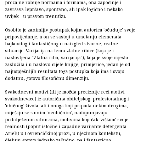
proza ne robuje normama i formama, ona započinje i
završava lepršavo, spontano, ali ipak logično i nekako
uvijek - u pravom trenutku.
Osobito je zanimljiv postupak kojim autorica 'očuđuje' svoje
pripovijedanje, a on se sastoji u umetanju elemenata
bajkovitog i fantastičnog u naizgled stvarne, realne
situacije. Varijacija na temu zlatne ribice (koja je i
naslovljena "Zlatna riba, varijacija"), koja je svoje mjesto
zaslužila i u naslovu cijele knjige, primjerice, jedan je od
najuspješnijih rezultata toga postupka koja ima i svoju
dodatnu, gotovo filozofičnu dimenziju.
Svakodnevni motivi (ili je možda preciznije reći motivi
svakodnevice) iz autoričina obiteljskog, profesionalnog i
'običnog' života, ali i onoga koji pripada nekim drugima,
miješaju se s onim 'neobičnim', nadopunjavaju
pribilježenim sitnicama, motivima koji čak 'viškom' svoje
realnosti (poput istočne i zapadne varijante detergenta
Ariel!) u Lovrenčićkinoj prozi, u njezinom kontekstu,
djeluju gotovo jednako začudno, pa i fantastično.