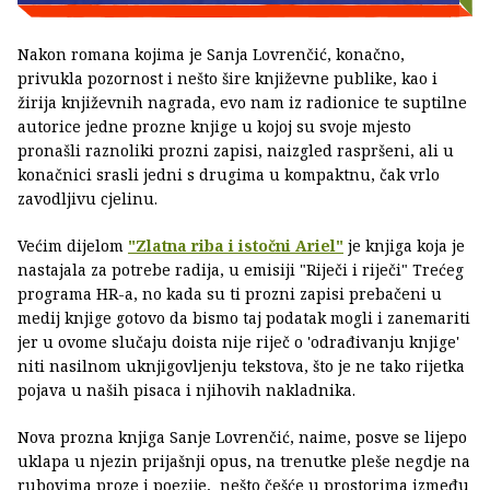
Nakon romana kojima je Sanja Lovrenčić, konačno,
privukla pozornost i nešto šire književne publike, kao i
žirija književnih nagrada, evo nam iz radionice te suptilne
autorice jedne prozne knjige u kojoj su svoje mjesto
pronašli raznoliki prozni zapisi, naizgled raspršeni, ali u
konačnici srasli jedni s drugima u kompaktnu, čak vrlo
zavodljivu cjelinu.
Većim dijelom
"Zlatna riba i istočni Ariel"
je knjiga koja je
nastajala za potrebe radija, u emisiji "Riječi i riječi" Trećeg
programa HR-a, no kada su ti prozni zapisi prebačeni u
medij knjige gotovo da bismo taj podatak mogli i zanemariti
jer u ovome slučaju doista nije riječ o 'odrađivanju knjige'
niti nasilnom uknjigovljenju tekstova, što je ne tako rijetka
pojava u naših pisaca i njihovih nakladnika.
Nova prozna knjiga Sanje Lovrenčić, naime, posve se lijepo
uklapa u njezin prijašnji opus, na trenutke pleše negdje na
rubovima proze i poezije, nešto češće u prostorima između