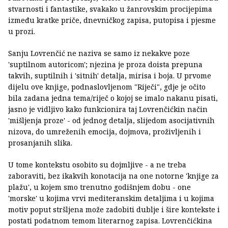
stvarnosti i fantastike, svakako u žanrovskim procijepima
između kratke priče, dnevničkog zapisa, putopisa i pjesme
u prozi.
Sanju Lovrenčić ne naziva se samo iz nekakve poze
'suptilnom autoricom'; njezina je proza doista prepuna
takvih, suptilnih i 'sitnih' detalja, mirisa i boja. U prvome
dijelu ove knjige, podnaslovljenom "Riječi", gdje je očito
bila zadana jedna tema/riječ o kojoj se imalo nakanu pisati,
jasno je vidljivo kako funkcionira taj Lovrenčićkin način
'mišljenja proze' - od jednog detalja, slijedom asocijativnih
nizova, do umreženih emocija, dojmova, proživljenih i
prosanjanih slika.
U tome kontekstu osobito su dojmljive - a ne treba
zaboraviti, bez ikakvih konotacija na one notorne 'knjige za
plažu', u kojem smo trenutno godišnjem dobu - one
'morske' u kojima vrvi mediteranskim detaljima i u kojima
motiv poput stršljena može zadobiti dublje i šire kontekste i
postati podatnom temom literarnog zapisa. Lovrenčićkina