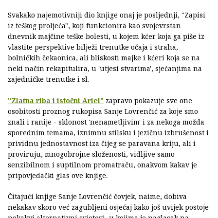
Svakako najemotivniji dio knjige onaj je posljednji, "Zapisi
iz teškog proljeća", koji funkcionira kao svojevrstan
dnevnik majčine teške bolesti, u kojem kćer koja ga piše iz
vlastite perspektive bilježi trenutke očaja i straha,
bolničkih čekaonica, ali bliskosti majke i kćeri koja se na
neki način rekapitulira, u 'utjesi stvarima', sjećanjima na
zajedničke trenutke i sl.
"Zlatna riba i istočni Ariel"
zapravo pokazuje sve one
osobitosti proznog rukopisa Sanje Lovrenčić za koje smo
znali i ranije - sklonost 'nenametljivim' i za nekoga možda
sporednim temama, iznimnu stilsku i jezičnu izbrušenost i
prividnu jednostavnost iza čijeg se paravana kriju, ali i
proviruju, mnogobrojne složenosti, vidljive samo
senzibilnom i suptilnom promatraču, onakvom kakav je
pripovjedački glas ove knjige.
Čitajući knjige Sanje Lovrenčić čovjek, naime, dobiva
nekakav skoro već zagubljeni osjećaj kako još uvijek postoje
nekakvi alternativni svjetovi, u kojima je naglasak na