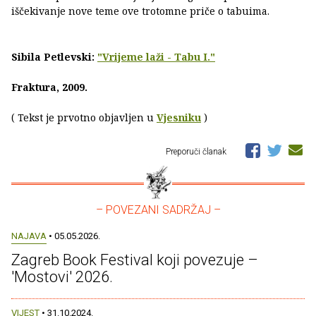
iščekivanje nove teme ove trotomne priče o tabuima.
Sibila Petlevski:
"Vrijeme laži - Tabu I."
Fraktura, 2009.
( Tekst je prvotno objavljen u
Vjesniku
)
Preporuči članak
– POVEZANI SADRŽAJ –
NAJAVA
• 05.05.2026.
Zagreb Book Festival koji povezuje –
'Mostovi' 2026.
VIJEST
• 31.10.2024.