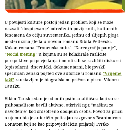
U povijesti kulture postoji jedan problem koji se može
nazvati "dospijevanje" određenih povijesnih, kulturnih
fenomena do očiju suvremenika. Jednu od slijepih pjega
modernizma gleda u novom romanu Sibila Petlevski.
Nakon romana "Francuska suita", "Koreografija patnje",
"Noćni trening"
u kojima su se kolažirale različite
perspektive pripovjedanja i montirali se različiti diskursi
(epistolarni, dnevnički, dokumentarni, blogovski)
specifičan ženski pogled ove autorice u romanu
"Vrijeme
laži"
zaustavljen je biografskom pričom o piscu Viktoru
Tausku.
Viktor Tausk jedan je od onih psihoanalitičara koji su se
psihoanalizom bavili aktivno, otkrivši npr. "mašinu za
navođenje" kod shizofreno oboljelih osoba. Povod za priču
o njemu bio je autoričin poticajan razgovor s Branimirom
Donatom koji se kao pripovjedačicin prijatelj Tvrtko