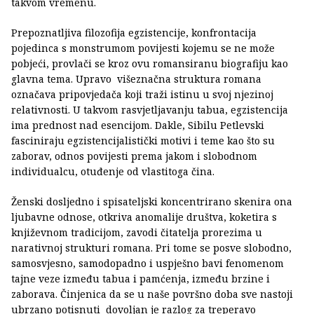
takvom vremenu.
Prepoznatljiva filozofija egzistencije, konfrontacija
pojedinca s monstrumom povijesti kojemu se ne može
pobjeći, provlači se kroz ovu romansiranu biografiju kao
glavna tema. Upravo višeznačna struktura romana
označava pripovjedača koji traži istinu u svoj njezinoj
relativnosti. U takvom rasvjetljavanju tabua, egzistencija
ima prednost nad esencijom. Dakle, Sibilu Petlevski
fasciniraju egzistencijalistički motivi i teme kao što su
zaborav, odnos povijesti prema jakom i slobodnom
individualcu, otuđenje od vlastitoga čina.
Ženski dosljedno i spisateljski koncentrirano skenira ona
ljubavne odnose, otkriva anomalije društva, koketira s
književnom tradicijom, zavodi čitatelja prorezima u
narativnoj strukturi romana. Pri tome se posve slobodno,
samosvjesno, samodopadno i uspješno bavi fenomenom
tajne veze između tabua i pamćenja, između brzine i
zaborava. Činjenica da se u naše površno doba sve nastoji
ubrzano potisnuti dovoljan je razlog za treperavo