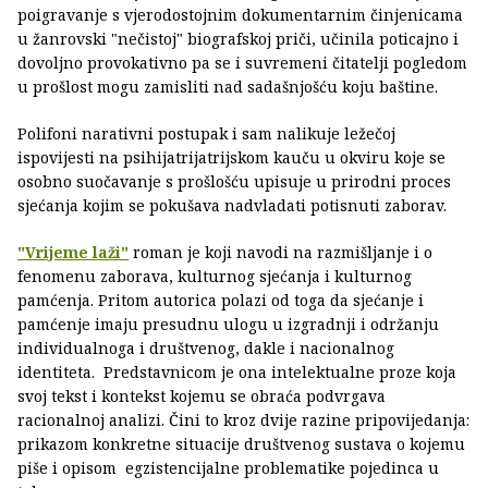
poigravanje s vjerodostojnim dokumentarnim činjenicama
u žanrovski "nečistoj" biografskoj priči, učinila poticajno i
dovoljno provokativno pa se i suvremeni čitatelji pogledom
u prošlost mogu zamisliti nad sadašnjošću koju baštine.
Polifoni narativni postupak i sam nalikuje ležečoj
ispovijesti na psihijatrijatrijskom kauču u okviru koje se
osobno suočavanje s prošlošću upisuje u prirodni proces
sjećanja kojim se pokušava nadvladati potisnuti zaborav.
"Vrijeme laži"
roman je koji navodi na razmišljanje i o
fenomenu zaborava, kulturnog sjećanja i kulturnog
pamćenja. Pritom autorica polazi od toga da sjećanje i
pamćenje imaju presudnu ulogu u izgradnji i održanju
individualnoga i društvenog, dakle i nacionalnog
identiteta. Predstavnicom je ona intelektualne proze koja
svoj tekst i kontekst kojemu se obraća podvrgava
racionalnoj analizi. Čini to kroz dvije razine pripovijedanja:
prikazom konkretne situacije društvenog sustava o kojemu
piše i opisom egzistencijalne problematike pojedinca u