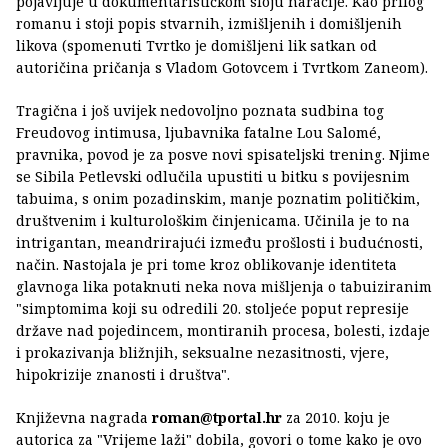
pojavljuje u dokumentarističkom sloju naracije. Kao prilog
romanu i stoji popis stvarnih, izmišljenih i domišljenih
likova (spomenuti Tvrtko je domišljeni lik satkan od
autoričina pričanja s Vladom Gotovcem i Tvrtkom Zaneom).
Tragična i još uvijek nedovoljno poznata sudbina tog
Freudovog intimusa, ljubavnika fatalne Lou Salomé,
pravnika, povod je za posve novi spisateljski trening. Njime
se Sibila Petlevski odlučila upustiti u bitku s povijesnim
tabuima, s onim pozadinskim, manje poznatim političkim,
društvenim i kulturološkim činjenicama. Učinila je to na
intrigantan, meandrirajući između prošlosti i budućnosti,
način. Nastojala je pri tome kroz oblikovanje identiteta
glavnoga lika potaknuti neka nova mišljenja o tabuiziranim
"simptomima koji su odredili 20. stoljeće poput represije
države nad pojedincem, montiranih procesa, bolesti, izdaje
i prokazivanja bližnjih, seksualne nezasitnosti, vjere,
hipokrizije znanosti i društva".
Književna nagrada
roman@tportal.hr
za 2010. koju je
autorica za "Vrijeme laži" dobila, govori o tome kako je ovo