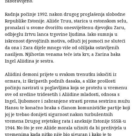
zaboravljeno.
Radnja počinje 1992. nakon drugog proglašenja slobodne
Republike Estonije. Aliide Truu, starica u estonskom selu,
pronalazi u svome dvorištu onesviještenu djevojku Zaru,
odbjeglu žrtvu lanca trgovine ljudima. Iako sumnja u
iskrenost djevojčinih motiva, odluči joj pomoći ne sluteći
da ona i Zara dijele mnogo više od ožiljaka ostavljenih
nasiljem. Njihovim venama teče ista krv, a Zarina baka
Ingel Aliidina je sestra.
Aliidini demoni prijete u svakom trenutku iskočiti iz
ormara, iz škripavih podnih dasaka, a slike prošlosti
počinju navirati u poglavljima koja se protežu u vremenu
sve od sredine tridesetih i Aliidine mladosti, odnosa s
Ingel, ljubomore i zabranjene strasti prema sestrinu mužu
Hansu te konačno braka s članom komunističke partije koji
joj je trebao donijeti sigurnost nakon turbulentnih
vremena Drugog svjetskog rata i aneksije Estonije SSSR-u
1944. No što je sve Aliide morala učiniti da bi preživjela u
vremenima kada nitko nije bio siguran i kako je to