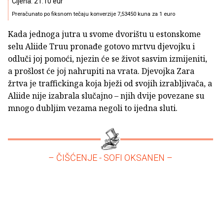
Cijena: 21.10 eur
Preračunato po fiksnom tečaju konverzije 7,53450 kuna za 1 euro
Kada jednoga jutra u svome dvorištu u estonskome
selu Aliide Truu pronađe gotovo mrtvu djevojku i
odluči joj pomoći, njezin će se život sasvim izmijeniti,
a prošlost će joj nahrupiti na vrata. Djevojka Zara
žrtva je traffickinga koja bježi od svojih izrabljivača, a
Aliide nije izabrala slučajno – njih dvije povezane su
mnogo dubljim vezama negoli to ijedna sluti.
– ČIŠĆENJE - SOFI OKSANEN –