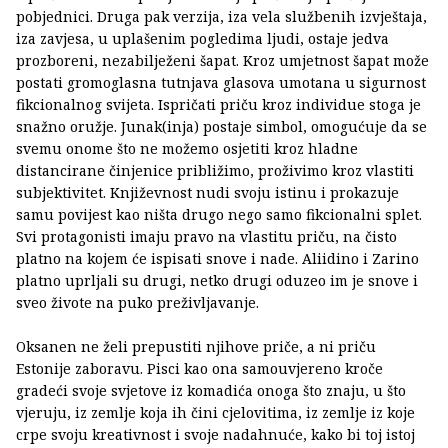
pobjednici. Druga pak verzija, iza vela službenih izvještaja,
iza zavjesa, u uplašenim pogledima ljudi, ostaje jedva
prozboreni, nezabilježeni šapat. Kroz umjetnost šapat može
postati gromoglasna tutnjava glasova umotana u sigurnost
fikcionalnog svijeta. Ispričati priču kroz individue stoga je
snažno oružje. Junak(inja) postaje simbol, omogućuje da se
svemu onome što ne možemo osjetiti kroz hladne
distancirane činjenice približimo, proživimo kroz vlastiti
subjektivitet. Književnost nudi svoju istinu i prokazuje
samu povijest kao ništa drugo nego samo fikcionalni splet.
Svi protagonisti imaju pravo na vlastitu priču, na čisto
platno na kojem će ispisati snove i nade. Aliidino i Zarino
platno uprljali su drugi, netko drugi oduzeo im je snove i
sveo živote na puko preživljavanje.
Oksanen ne želi prepustiti njihove priče, a ni priču
Estonije zaboravu. Pisci kao ona samouvjereno kroče
gradeći svoje svjetove iz komadića onoga što znaju, u što
vjeruju, iz zemlje koja ih čini cjelovitima, iz zemlje iz koje
crpe svoju kreativnost i svoje nadahnuće, kako bi toj istoj