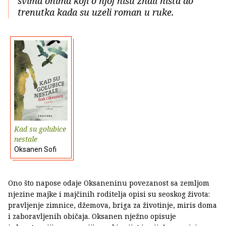
svima onima koji o njoj nisu znali ništa do
trenutka kada su uzeli roman u ruke.
Kad su golubice
nestale
Oksanen Sofi
Ono što napose odaje Oksaneninu povezanost sa zemljom
njezine majke i majčinih roditelja opisi su seoskog života:
pravljenje zimnice, džemova, briga za životinje, miris doma
i zaboravljenih običaja. Oksanen nježno opisuje