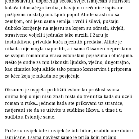
jednostavniji, usporeniji seoski svijet izmiješan s mirisom
kolača i domaćega kruha, obavijen u rečenice ispisane
pažljivom nostalgijom. Ljudi poput Aliide srasli su sa
zemljom, oni jesu sama zemlja. Tvrdi i žilavi, puštaju
duboko korijenje na mjestu na kojem su odrasli, živjeli,
strastveno voljeli i jednako tako mrzili. I Zaru je
instinktivno privukla kuća njezinih predaka, Aliide je
nikada nije mogla napustiti, a i sama Oksanen neprestano
se svojim romanima vraća estonskim pejzažima i običajima.
Nešto je ondje za nju iskonski ljudsko, vječno, dugotrajno,
kao zimnica koju Aliide tako pomno konzervira i priprema
za kćer koja je nikada ne posjećuje.
Oksanen je uspjela približiti estonsku prošlost svima
onima koji o njoj nisu znali ništa do trenutka kada su uzeli
roman u ruke... Jednom kada ste prikovani uz stranice,
natjerani ste da se uživite u sudbine likova, a time i u
sudbinu Estonije same.
Priče su uvijek bile i uvijek će biti bitne, osobito one dobro
ispričane. I sama povijest samo je priča koju pričaju