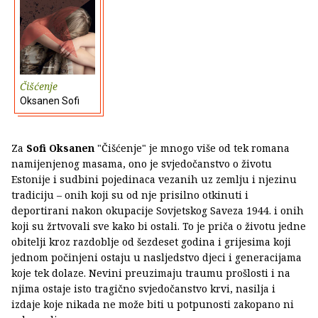
Čišćenje
Oksanen Sofi
Za
Sofi Oksanen
"Čišćenje" je mnogo više od tek romana
namijenjenog masama, ono je svjedočanstvo o životu
Estonije i sudbini pojedinaca vezanih uz zemlju i njezinu
tradiciju – onih koji su od nje prisilno otkinuti i
deportirani nakon okupacije Sovjetskog Saveza 1944. i onih
koji su žrtvovali sve kako bi ostali. To je priča o životu jedne
obitelji kroz razdoblje od šezdeset godina i grijesima koji
jednom počinjeni ostaju u nasljedstvo djeci i generacijama
koje tek dolaze. Nevini preuzimaju traumu prošlosti i na
njima ostaje isto tragično svjedočanstvo krvi, nasilja i
izdaje koje nikada ne može biti u potpunosti zakopano ni