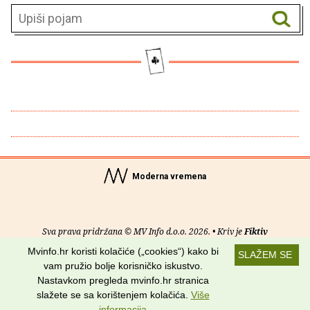
Moderna vremena
Sva prava pridržana © MV Info d.o.o. 2026. • Kriv je
Fiktiv
Mvinfo.hr koristi kolačiće („cookies“) kako bi
SLAŽEM SE
O nama
•
Pomoć
•
Uvjeti korištenja
•
RSS kanali
vam pružio bolje korisničko iskustvo.
Nastavkom pregleda mvinfo.hr stranica
Potraži nas na:
slažete se sa korištenjem kolačića.
Više
informacija