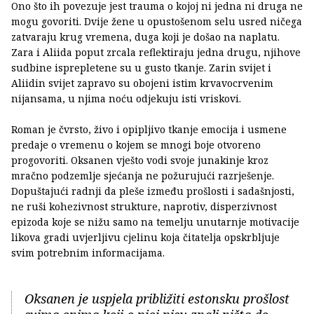
Ono što ih povezuje jest trauma o kojoj ni jedna ni druga ne
mogu govoriti. Dvije žene u opustošenom selu usred ničega
zatvaraju krug vremena, duga koji je došao na naplatu.
Zara i Aliida poput zrcala reflektiraju jedna drugu, njihove
sudbine isprepletene su u gusto tkanje. Zarin svijet i
Aliidin svijet zapravo su obojeni istim krvavocrvenim
nijansama, u njima noću odjekuju isti vriskovi.
Roman je čvrsto, živo i opipljivo tkanje emocija i usmene
predaje o vremenu o kojem se mnogi boje otvoreno
progovoriti. Oksanen vješto vodi svoje junakinje kroz
mračno podzemlje sjećanja ne požurujući razrješenje.
Dopuštajući radnji da pleše između prošlosti i sadašnjosti,
ne ruši kohezivnost strukture, naprotiv, disperzivnost
epizoda koje se nižu samo na temelju unutarnje motivacije
likova gradi uvjerljivu cjelinu koja čitatelja opskrbljuje
svim potrebnim informacijama.
Oksanen je uspjela približiti estonsku prošlost