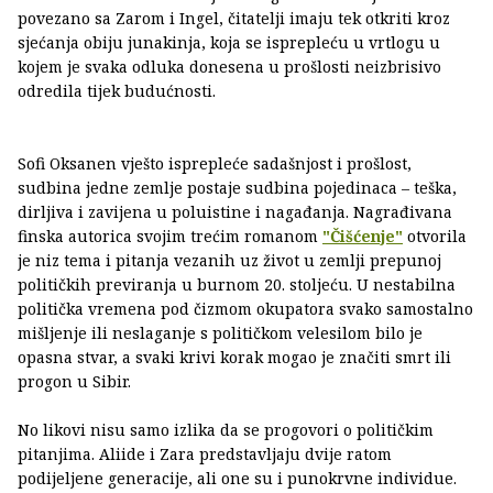
povezano sa Zarom i Ingel, čitatelji imaju tek otkriti kroz
sjećanja obiju junakinja, koja se isprepleću u vrtlogu u
kojem je svaka odluka donesena u prošlosti neizbrisivo
odredila tijek budućnosti.
Sofi Oksanen vješto isprepleće sadašnjost i prošlost,
sudbina jedne zemlje postaje sudbina pojedinaca – teška,
dirljiva i zavijena u poluistine i nagađanja. Nagrađivana
finska autorica svojim trećim romanom
"Čišćenje"
otvorila
je niz tema i pitanja vezanih uz život u zemlji prepunoj
političkih previranja u burnom 20. stoljeću. U nestabilna
politička vremena pod čizmom okupatora svako samostalno
mišljenje ili neslaganje s političkom velesilom bilo je
opasna stvar, a svaki krivi korak mogao je značiti smrt ili
progon u Sibir.
No likovi nisu samo izlika da se progovori o političkim
pitanjima. Aliide i Zara predstavljaju dvije ratom
podijeljene generacije, ali one su i punokrvne individue.