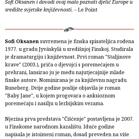
Sofi Oksanen i dovodi ovaj malo poznati djelić Europe u
središte svjetske književnosti.
– Le Point
Sofi Oksanen
suvremena je finska spisateljica rođena
1977. u gradu Jyväskylä u središnjoj Finskoj. Studirala
je dramaturgiju i književnost. Prvi roman "Staljinove
krave" (2003.), priča o djevojci s poremećajem u
prehrani, lansirao ju je među najutjecajnije mlade
finske autore. Nominirana je za književnu nagradu
Runeberg. Dvije godine poslije objavila je roman
"Baby Jane", u kojem progovara o anksioznom
poremećaju i nasilju u lezbijskim vezama.
Njezina prva predstava "Čišćenje" postavljena je 2007.
u Finskome narodnom kazalištu. Iduće godine
napisala je istoimeni roman, dosad preveden na više