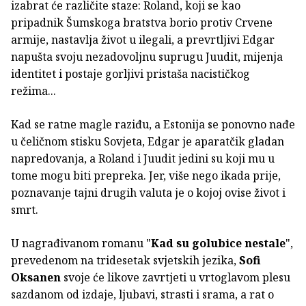
izabrat će različite staze: Roland, koji se kao
pripadnik Šumskoga bratstva borio protiv Crvene
armije, nastavlja život u ilegali, a prevrtljivi Edgar
napušta svoju nezadovoljnu suprugu Juudit, mijenja
identitet i postaje gorljivi pristaša nacističkog
režima...
Kad se ratne magle raziđu, a Estonija se ponovno nađe
u čeličnom stisku Sovjeta, Edgar je aparatčik gladan
napredovanja, a Roland i Juudit jedini su koji mu u
tome mogu biti prepreka. Jer, više nego ikada prije,
poznavanje tajni drugih valuta je o kojoj ovise život i
smrt.
U nagrađivanom romanu "
Kad su golubice nestale
",
prevedenom na tridesetak svjetskih jezika,
Sofi
Oksanen
svoje će likove zavrtjeti u vrtoglavom plesu
sazdanom od izdaje, ljubavi, strasti i srama, a rat o