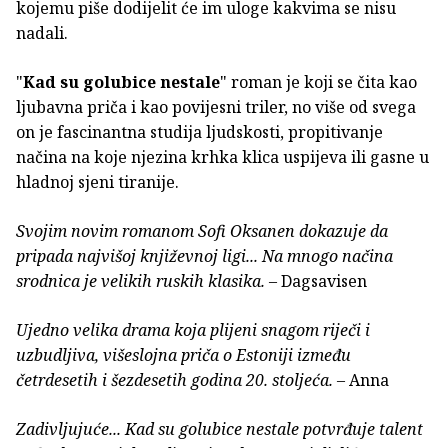
kojemu piše dodijelit će im uloge kakvima se nisu
nadali.
"
Kad su golubice nestale
" roman je koji se čita kao
ljubavna priča i kao povijesni triler, no više od svega
on je fascinantna studija ljudskosti, propitivanje
načina na koje njezina krhka klica uspijeva ili gasne u
hladnoj sjeni tiranije.
Svojim novim romanom Sofi Oksanen dokazuje da
pripada najvišoj književnoj ligi... Na mnogo načina
srodnica je velikih ruskih klasika.
– Dagsavisen
Ujedno velika drama koja plijeni snagom riječi i
uzbudljiva, višeslojna priča o Estoniji između
četrdesetih i šezdesetih godina 20. stoljeća.
– Anna
Zadivljujuće... Kad su golubice nestale potvrđuje talent