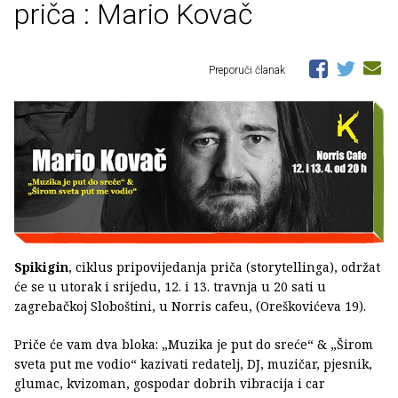
priča : Mario Kovač
Preporuči članak
Spikigin
, ciklus pripovijedanja priča (storytellinga), održat
će se u utorak i srijedu, 12. i 13. travnja u 20 sati u
zagrebačkoj Sloboštini, u Norris cafeu, (Oreškovićeva 19).
Priče će vam dva bloka: „Muzika je put do sreće“ & „Širom
sveta put me vodio“ kazivati redatelj, DJ, muzičar, pjesnik,
glumac, kvizoman, gospodar dobrih vibracija i car