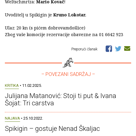
Weltschmrtza:
Mario Kovač
!
Uvoditelj u Spikigin je
Kruno Lokotar.
Ulaz: 20 kn (s pićem dobrovamdošlice)
Zbog vaše komocije rezervacije obavezne na 01 6642 923
Preporuči članak
– POVEZANI SADRŽAJ –
KRITIKA
• 11.02.2025.
Julijana Matanović: Stoji ti put & Ivana
Šojat: Tri carstva
NAJAVA
• 25.10.2022.
Spikigin – gostuje Nenad Škaljac