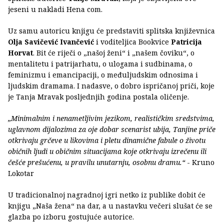
jeseni u nakladi Hena com.
Uz samu autoricu knjigu će predstaviti splitska književnica
Olja Savičević Ivančević
i voditeljica Bookvice
Patricija
Horvat
. Bit će riječi o „našoj ženi“ i „našem čoviku“, o
mentalitetu i patrijarhatu, o ulogama i sudbinama, o
feminizmu i emancipaciji, o međuljudskim odnosima i
ljudskim dramama. I nadasve, o dobro ispričanoj priči, koje
je Tanja Mravak posljednjih godina postala oličenje.
„Minimalnim i nenametljivim jezikom, realističkim sredstvima,
uglavnom dijalozima za oje dobar scenarist ubija, Tanjine priče
otkrivaju grčeve u likovima i pletu dinamične fabule o životu
običnih ljudi u običnim situacijama koje otkrivaju izrečenu ili
češće prešućenu, u pravilu unutarnju, osobnu dramu.“
- Kruno
Lokotar
U tradicionalnoj nagradnoj igri netko iz publike dobit će
knjigu „Naša žena“ na dar, a u nastavku večeri slušat će se
glazba po izboru gostujuće autorice.