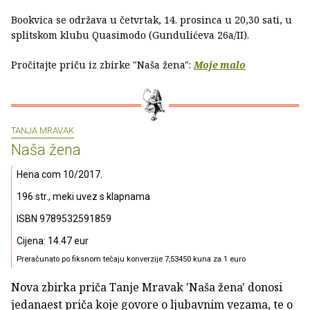
Bookvica se održava u četvrtak, 14. prosinca u 20,30 sati, u
splitskom klubu Quasimodo (Gundulićeva 26a/II).
Pročitajte priču iz zbirke "Naša žena":
Moje malo
TANJA MRAVAK
Naša žena
Hena com 10/2017.
196 str., meki uvez s klapnama
ISBN 9789532591859
Cijena: 14.47 eur
Preračunato po fiksnom tečaju konverzije 7,53450 kuna za 1 euro
Nova zbirka priča Tanje Mravak 'Naša žena' donosi
jedanaest priča koje govore o ljubavnim vezama, te o