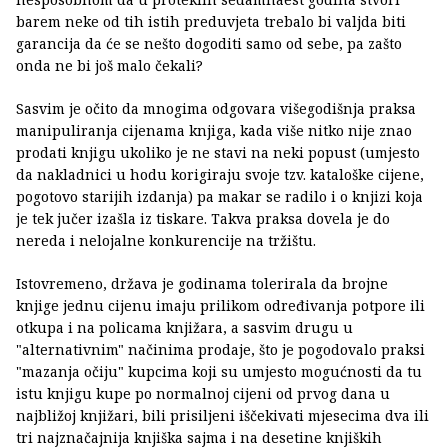
barem neke od tih istih preduvjeta trebalo bi valjda biti
garancija da će se nešto dogoditi samo od sebe, pa zašto
onda ne bi još malo čekali?
Sasvim je očito da mnogima odgovara višegodišnja praksa
manipuliranja cijenama knjiga, kada više nitko nije znao
prodati knjigu ukoliko je ne stavi na neki popust (umjesto
da nakladnici u hodu korigiraju svoje tzv. kataloške cijene,
pogotovo starijih izdanja) pa makar se radilo i o knjizi koja
je tek jučer izašla iz tiskare. Takva praksa dovela je do
nereda i nelojalne konkurencije na tržištu.
Istovremeno, država je godinama tolerirala da brojne
knjige jednu cijenu imaju prilikom određivanja potpore ili
otkupa i na policama knjižara, a sasvim drugu u
"alternativnim" načinima prodaje, što je pogodovalo praksi
"mazanja očiju" kupcima koji su umjesto mogućnosti da tu
istu knjigu kupe po normalnoj cijeni od prvog dana u
najbližoj knjižari, bili prisiljeni iščekivati mjesecima dva ili
tri najznačajnija knjiška sajma i na desetine knjiških