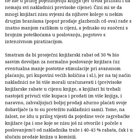
ne ide u prilog pojeftinjenju knjiga (jer treba priznati i da
nemaju svi nakladnici previsoke cijene). Čini mi se da
mnogi knjižari nisu svjesni da njihove kolege u nekim
drugim branšama (poput prodaje glazbenih cd-ova) rade s
znatno manjom razlikom u cijeni, a jednako su suočeni s
brojnim poteškoćama u poslovanju, pogotovo s
intenzivnom piratizacijom.
Smatram da bi prosječni knjižarski rabat od 30 % bio
sasvim dovoljan za normalno poslovanje knjižara (uz
eventualna manje postotne stimulacije pri avansnom
plaćanju, pri kupovini većih količina i sl.), jer na taj način
nakladnici ne bi više morali uračunavati i (pre)visoke
knjižarske rabate u cijenu knjige, a knjižari bi trebali
nastojati privući više kupaca i prodati im više knjiga, i
naravno, zahvaljujući boljoj prodaji ažurno plaćati svoje
dobavljače (a to su pretežito nakladnici sami). Tome, na
žalost, ne idu u prilog vijesti da pojedine veće zagrebačke
knjižare (pa i one koje se nisu još ni otvorile i počele s
poslovanjem!) od nakladnika traže i 40-45 % rabata, čak i u
slučaju prodaje knjiga u komisiji.