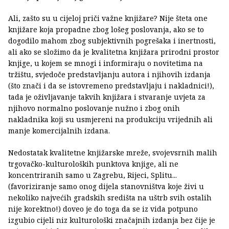
Ali, zašto su u cijeloj priči važne knjižare? Nije šteta one
knjižare koja propadne zbog lošeg poslovanja, ako se to
dogodilo mahom zbog subjektivnih pogrešaka i inertnosti,
ali ako se složimo da je kvalitetna knjižara prirodni prostor
knjige, u kojem se mnogi i informiraju o novitetima na
tržištu, svjedoče predstavljanju autora i njihovih izdanja
(što znači i da se istovremeno predstavljaju i nakladnici!),
tada je oživljavanje takvih knjižara i stvaranje uvjeta za
njihovo normalno poslovanje nužno i zbog onih
nakladnika koji su usmjereni na produkciju vrijednih ali
manje komercijalnih izdana.
Nedostatak kvalitetne knjižarske mreže, svojevsrnih malih
trgovačko-kulturoloških punktova knjige, ali ne
koncentriranih samo u Zagrebu, Rijeci, Splitu...
(favoriziranje samo onog dijela stanovništva koje živi u
nekoliko najvećih gradskih središta na uštrb svih ostalih
nije korektno!) doveo je do toga da se iz vida potpuno
izgubio cijeli niz kulturološki značajnih izdanja bez čije je