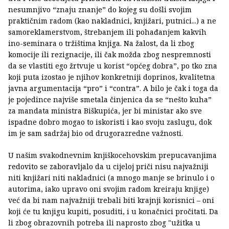
nesumnjivo “znaju znanje” do kojeg su došli svojim
praktičnim radom (kao nakladnici, knjižari, putnici...) a ne
samoreklamerstvom, štrebanjem ili pohađanjem kakvih
ino-seminara o tržištima knjiga. Na žalost, da li zbog
komocije ili rezignacije, ili čak možda zbog nespremnosti
da se vlastiti ego žrtvuje u korist “općeg dobra”, po tko zna
koji puta izostao je njihov konkretniji doprinos, kvalitetna
javna argumentacija “pro” i “contra”. A bilo je čak i toga da
je pojedince najviše smetala činjenica da se “nešto kuha”
za mandata ministra Biškupića, jer bi ministar ako sve
ispadne dobro mogao to iskoristi i kao svoju zaslugu, dok
im je sam sadržaj bio od drugorazredne važnosti.
U našim svakodnevnim knjiškocehovskim prepucavanjima
redovito se zaboravljalo da u cijeloj priči nisu najvažniji
niti knjižari niti nakladnici (a mnogo manje se brinulo i o
autorima, iako upravo oni svojim radom kreiraju knjige)
već da bi nam najvažniji trebali biti krajnji korisnici – oni
koji će tu knjigu kupiti, posuditi, i u konačnici pročitati. Da
li zbog obrazovnih potreba ili naprosto zbog "užitka u