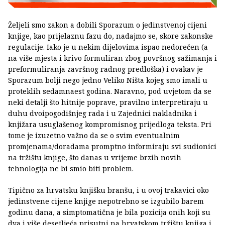
Željeli smo zakon a dobili Sporazum o jedinstvenoj cijeni
knjige, kao prijelaznu fazu do, nadajmo se, skore zakonske
regulacije. Iako je u nekim dijelovima ispao nedorečen (a
na više mjesta i krivo formuliran zbog površnog sažimanja i
preformuliranja završnog radnog predloška) i ovakav je
Sporazum bolji nego jedno Veliko Ništa kojeg smo imali u
proteklih sedamnaest godina. Naravno, pod uvjetom da se
neki detalji što hitnije poprave, pravilno interpretiraju u
duhu dvoipogodišnjeg rada i u Zajednici nakladnika i
knjižara usuglašenog kompromisnog prijedloga teksta. Pri
tome je izuzetno važno da se o svim eventualnim
promjenama/doradama promptno informiraju svi sudionici
na tržištu knjige, što danas u vrijeme brzih novih
tehnologija ne bi smio biti problem.
Tipično za hrvatsku knjišku branšu, i u ovoj trakavici oko
jedinstvene cijene knjige nepotrebno se izgubilo barem
godinu dana, a simptomatična je bila pozicija onih koji su
dva i više desetljeća prisutni na hrvatskom tržištu knjiga i