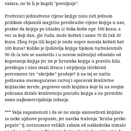
vašara, ne bi li je kupili "povoljnije".
Protivnici jedinstvene cijene knjige nisu niti jednom
prilikom objasnili magične preobrazbe cijene knjiga u nas,
prakse da knjiga po izlasku iz tiska košta npr. 100 kuna, a
već za koji dan, gle čuda, može koštati i samo 70 ili čak 50
kuna. Zbog čega (ili koga) je onda uopće morala koštati baš
100 kuna? Koliko je ljubitelja knjiga tijekom turbulentnih
90-ih (a isto se nastavilo i u novom mileniju) odustalo od
kupovanja knjiga jer im je hrvatska knjiga u pravilu bila
preskupa i nisu imali živaca i strpljenja iščekivati
povremene tzv. “akcijske” prodaje? A na taj se način
godinama onemogućavao razvoj i oporavak kvalitetne
knjižarske mreže, pogotovo onih knjižara koje bi na svojim
policama držale kvalitetniju ponudu knjiga a ne pretežito
samo najkomercijalnija izdanja.
*** Valja napomenuti i da se ne smije amnestirati knjižare
za neke njihove propuste, jer navika traženja "kruha preko
pogače" tj. nerazumno velikih rabata od nakladnika nimalo