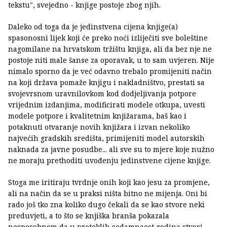
tekstu", svejedno - knjige postoje zbog njih.
Daleko od toga da je jedinstvena cijena knjige(a)
spasonosni lijek koji će preko noći izliječiti sve boleštine
nagomilane na hrvatskom tržištu knjiga, ali da bez nje ne
postoje niti male šanse za oporavak, u to sam uvjeren. Nije
nimalo sporno da je već odavno trebalo promijeniti način
na koji država pomaže knjigu i nakladništvo, prestati sa
svojevrsnom uravnilovkom kod dodjeljivanja potpore
vrijednim izdanjima, modificirati modele otkupa, uvesti
modele potpore i kvalitetnim knjižarama, baš kao i
potaknuti otvaranje novih knjižara i izvan nekoliko
najvećih gradskih središta, primijeniti model autorskih
naknada za javne posudbe... ali sve su to mjere koje nužno
ne moraju prethoditi uvođenju jedinstvene cijene knjige.
Stoga me iritiraju tvrdnje onih koji kao jesu za promjene,
ali na način da se u praksi ništa bitno ne mijenja. Oni bi
rado još tko zna koliko dugo čekali da se kao stvore neki
preduvjeti, a to što se knjiška branša pokazala
nesposobnom da u proteklih sedamnaest godina stvori