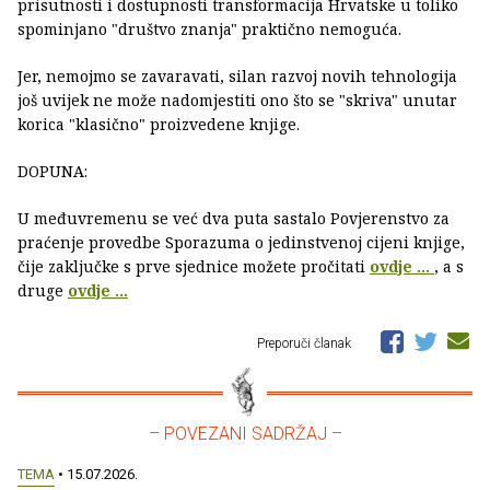
prisutnosti i dostupnosti transformacija Hrvatske u toliko
spominjano "društvo znanja" praktično nemoguća.
Jer, nemojmo se zavaravati, silan razvoj novih tehnologija
još uvijek ne može nadomjestiti ono što se "skriva" unutar
korica "klasično" proizvedene knjige.
DOPUNA:
U međuvremenu se već dva puta sastalo Povjerenstvo za
praćenje provedbe Sporazuma o jedinstvenoj cijeni knjige,
čije zaključke s prve sjednice možete pročitati
ovdje ...
, a s
druge
ovdje ...
Preporuči članak
– POVEZANI SADRŽAJ –
TEMA
• 15.07.2026.