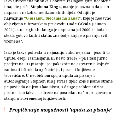
Iako suvremena publika s dobrim razlogom guta neobične
i napete priče
Stephena Kinga
, manje je poznato da je on
napisao i nekoliko nefikcionalnih djela. Od njih je
najvažnije
"O pisanju: Sjećanja na zanat"
, koje je nedavno
objavljeno u hrvatskom prijevodu
Dade Čakala
(Lumen
2024.), a u originalu knjiga je napisana još 2000. i otada je
stekla gotovo kultni status „najbolje knjige o pisanju svih
vremena“.
Iako je takva pohvala u najmanju ruku nejasna – jesu li to
upute, eseji, razmišljanja ili nešto treće? – pa i zasigurno
pretjerana, "O pisanju" je ipak iznimno ostvarenje koje će
zanimati i široki krug čitatelja, i pisce, i književne
teoretičare. U neobičnom spoju uputa za pisanje i
autobiografije Stephen King stvara djelo koje s jedne strane
pripovijeda o njemu kao piscu, s druge problematizira
pisanje kao takvo, a s treće na posredan način progovara o
stanju u suvremenoj književnosti.
Propitivanje mogućnosti 'uputa za pisanje'