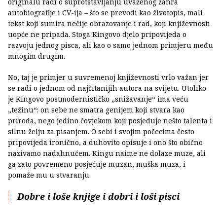
originalu radi o suprotstavljanju uvaženog žanra
autobiografije i CV-ija – što se prevodi kao životopis, mali
tekst koji sumira nečije obrazovanje i rad, koji književnosti
uopće ne pripada. Stoga Kingovo djelo pripovijeda o
razvoju jednog pisca, ali kao o samo jednom primjeru među
mnogim drugim.
No, taj je primjer u suvremenoj književnosti vrlo važan jer
se radi o jednom od najčitanijih autora na svijetu. Utoliko
je Kingovo postmodernističko „snižavanje“ ima veću
„težinu“: on sebe ne smatra genijem koji stvara kao
priroda, nego jedino čovjekom koji posjeduje nešto talenta i
silnu želju za pisanjem. O sebi i svojim počecima često
pripovijeda ironično, a duhovito opisuje i ono što obično
nazivamo nadahnućem. Kingu naime ne dolaze muze, ali
ga zato povremeno posjećuje muzan, muška muza, i
pomaže mu u stvaranju.
Dobre i loše knjige i dobri i loši pisci