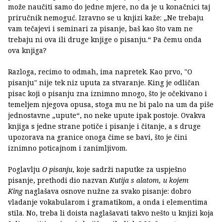
može naučiti samo do jedne mjere, no da je u konačnici taj
priručnik nemoguć. Izravno se u knjizi kaže: „Ne trebaju
vam tečajevi i seminari za pisanje, baš kao što vam ne
trebaju ni ova ili druge knjige o pisanju.“ Pa čemu onda
ova knjiga?
Razloga, recimo to odmah, ima napretek. Kao prvo, "O
pisanju" nije tek niz uputa za stvaranje. King je odličan
pisac koji o pisanju zna iznimno mnogo, što je očekivano i
temeljem njegova opusa, stoga mu ne bi palo na um da piše
jednostavne „upute“, no neke upute ipak postoje. Ovakva
knjiga s jedne strane potiče i pisanje i čitanje, a s druge
upozorava na granice onoga čime se bavi, što je čini
iznimno poticajnom i zanimljivom.
Poglavlju
O pisanju
, koje sadrži naputke za uspješno
pisanje, prethodi dio nazvan
Kutija s alatom, u kojem
King
naglašava osnove nužne za svako pisanje: dobro
vladanje vokabularom i gramatikom, a onda i elementima
stila. No, treba li doista naglašavati takvo nešto u knjizi koja