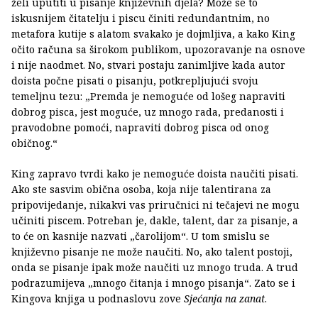
želi uputiti u pisanje književnih djela? Može se to
iskusnijem čitatelju i piscu činiti redundantnim, no
metafora kutije s alatom svakako je dojmljiva, a kako King
očito računa sa širokom publikom, upozoravanje na osnove
i nije naodmet. No, stvari postaju zanimljive kada autor
doista počne pisati o pisanju, potkrepljujući svoju
temeljnu tezu: „Premda je nemoguće od lošeg napraviti
dobrog pisca, jest moguće, uz mnogo rada, predanosti i
pravodobne pomoći, napraviti dobrog pisca od onog
običnog.“
King zapravo tvrdi kako je nemoguće doista naučiti pisati.
Ako ste sasvim obična osoba, koja nije talentirana za
pripovijedanje, nikakvi vas priručnici ni tečajevi ne mogu
učiniti piscem. Potreban je, dakle, talent, dar za pisanje, a
to će on kasnije nazvati „čarolijom“. U tom smislu se
književno pisanje ne može naučiti. No, ako talent postoji,
onda se pisanje ipak može naučiti uz mnogo truda. A trud
podrazumijeva „mnogo čitanja i mnogo pisanja“. Zato se i
Kingova knjiga u podnaslovu zove
Sjećanja na zanat
.