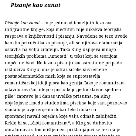
Pisanje kao zanat
Pisanje kao zanat
– to je jedna od temeljnih teza ove
intigrantne knjige, koja međutim nije nikakva teorijska
rasprava o književnosti i pisanju. Navedene se teze uvode
kao dio priručnika za pisanje, ali se njihova elaboracija
ostavlja na volju čitatelju. Tako King uspijeva mnogo
teorijskih problema „umotati“ u tekst koji se teorijom
uopće ne bavi. No teza o pisanju kao zanatu ne pripada
isključivo Kingu, ona je odraz široke suvremene
postmodernističke misli koja se suprotstavlja
romantičarskoj ideji pisca kao genija. Iako je romantizam
odavno završio, ideja o piscu koji „jednostavno sjedne i
piše“ zapravo je i danas uvelike prisutna, pa King
objašnjava: „među studentima piscima koje sam poznavao
vladalo je uvjerenje da dobar tekst dolazi u
spontanoj navali osjećaja koje valja odmah zabilježiti.“
Reklo bi se, „čisti romantizam“, a King se duhovito
obračunava s tim mišljenjem priklanjajući se tezi da je