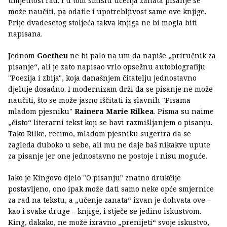
umjetnost rad. I u tom smislu učenja zanata pisanje se
može naučiti, pa odatle i upotrebljivost same ove knjige.
Prije dvadesetog stoljeća takva knjiga ne bi mogla biti
napisana.
Jednom
Goetheu
ne bi palo na um da napiše „priručnik za
pisanje“, ali je zato napisao vrlo opsežnu autobiografiju
"Poezija i zbija", koja današnjem čitatelju jednostavno
djeluje dosadno. I modernizam drži da se pisanje ne može
naučiti, što se može jasno iščitati iz slavnih "Pisama
mladom pjesniku"
Rainera Marie Rilkea
. Pisma su naime
„čisto“ literarni tekst koji se bavi razmišljanjem o pisanju.
Tako Rilke, recimo, mladom pjesniku sugerira da se
zagleda duboko u sebe, ali mu ne daje baš nikakve upute
za pisanje jer one jednostavno ne postoje i nisu moguće.
Iako je Kingovo djelo "O pisanju" znatno drukčije
postavljeno, ono ipak može dati samo neke opće smjernice
za rad na tekstu, a „učenje zanata“ izvan je dohvata ove –
kao i svake druge – knjige, i stječe se jedino iskustvom.
King, dakako, ne može izravno „prenijeti“ svoje iskustvo,