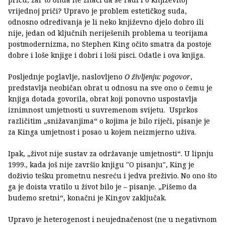
vrijednoj priči? Upravo je problem estetičkog suda,
odnosno određivanja je li neko književno djelo dobro ili
nije, jedan od ključnih neriješenih problema u teorijama
postmodernizma, no Stephen King očito smatra da postoje
dobre i loše knjige i dobri i loši pisci. Odatle i ova knjiga.
Posljednje poglavlje, naslovljeno
O življenju: pogovor
,
predstavlja neobičan obrat u odnosu na sve ono o čemu je
knjiga dotada govorila, obrat koji ponovno uspostavlja
iznimnost umjetnosti u suvremenom svijetu. Usprkos
različitim „snižavanjima“ o kojima je bilo riječi, pisanje je
za Kinga umjetnost i posao u kojem neizmjerno uživa.
Ipak, „život nije sustav za održavanje umjetnosti“. U lipnju
1999., kada još nije završio knjigu "O pisanju", King je
doživio tešku prometnu nesreću i jedva preživio. No ono što
ga je doista vratilo u život bilo je – pisanje. „Pišemo da
budemo sretni“, konačni je Kingov zaključak.
Upravo je heterogenost i neujednačenost (ne u negativnom