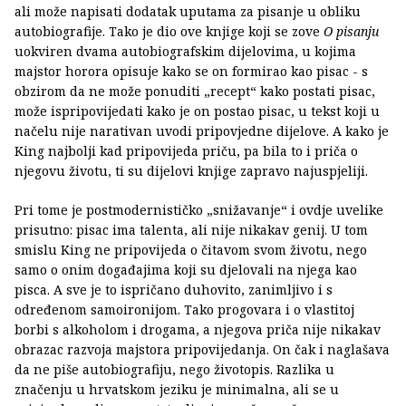
ali može napisati dodatak uputama za pisanje u obliku
autobiografije. Tako je dio ove knjige koji se zove
O pisanju
uokviren dvama autobiografskim dijelovima, u kojima
majstor horora opisuje kako se on formirao kao pisac - s
obzirom da ne može ponuditi „recept“ kako postati pisac,
može ispripovijedati kako je on postao pisac, u tekst koji u
načelu nije narativan uvodi pripovjedne dijelove. A kako je
King najbolji kad pripovijeda priču, pa bila to i priča o
njegovu životu, ti su dijelovi knjige zapravo najuspjeliji.
Pri tome je postmodernističko „snižavanje“ i ovdje uvelike
prisutno: pisac ima talenta, ali nije nikakav genij. U tom
smislu King ne pripovijeda o čitavom svom životu, nego
samo o onim događajima koji su djelovali na njega kao
pisca. A sve je to ispričano duhovito, zanimljivo i s
određenom samoironijom. Tako progovara i o vlastitoj
borbi s alkoholom i drogama, a njegova priča nije nikakav
obrazac razvoja majstora pripovijedanja. On čak i naglašava
da ne piše autobiografiju, nego životopis. Razlika u
značenju u hrvatskom jeziku je minimalna, ali se u