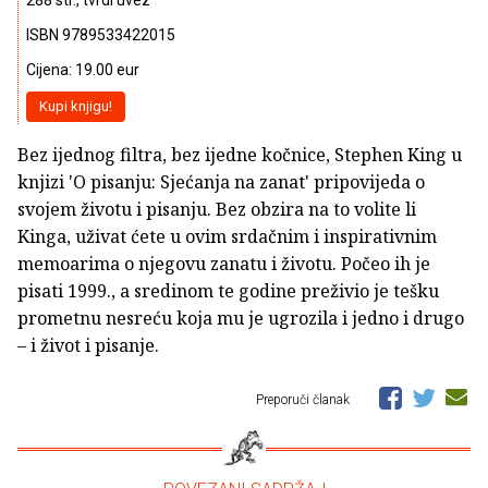
ISBN 9789533422015
Cijena: 19.00 eur
Kupi knjigu!
Bez ijednog filtra, bez ijedne kočnice, Stephen King u
knjizi 'O pisanju: Sjećanja na zanat' pripovijeda o
svojem životu i pisanju. Bez obzira na to volite li
Kinga, uživat ćete u ovim srdačnim i inspirativnim
memoarima o njegovu zanatu i životu. Počeo ih je
pisati 1999., a sredinom te godine preživio je tešku
prometnu nesreću koja mu je ugrozila i jedno i drugo
– i život i pisanje.
Preporuči članak