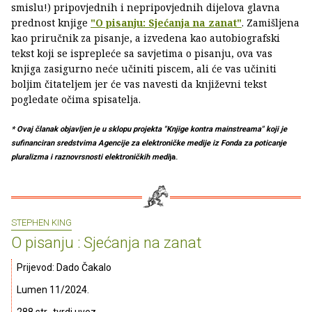
smislu!) pripovjednih i nepripovjednih dijelova glavna
prednost knjige
"O pisanju: Sjećanja na zanat"
. Zamišljena
kao priručnik za pisanje, a izvedena kao autobiografski
tekst koji se isprepleće sa savjetima o pisanju, ova vas
knjiga zasigurno neće učiniti piscem, ali će vas učiniti
boljim čitateljem jer će vas navesti da književni tekst
pogledate očima spisatelja.
* Ovaj članak objavljen je u sklopu projekta "Knjige kontra mainstreama" koji je
sufinanciran sredstvima Agencije za elektroničke medije iz Fonda za poticanje
pluralizma i raznovrsnosti elektroničkih medi
ja.
STEPHEN KING
O pisanju : Sjećanja na zanat
Prijevod: Dado Čakalo
Lumen 11/2024.
288 str., tvrdi uvez