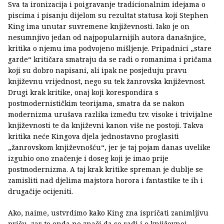
Sva ta ironizacija i poigravanje tradicionalnim idejama o
piscima i pisanju dijelom su rezultat statusa koji Stephen
King ima unutar suvremene književnosti. Iako je on
nesumnjivo jedan od najpopularnijih autora današnjice,
kritika o njemu ima podvojeno mišljenje. Pripadnici „stare
garde“ kritičara smatraju da se radi o romanima i pričama
koji su dobro napisani, ali ipak ne posjeduju pravu
književnu vrijednost, nego su tek žanrovska književnost.
Drugi krak kritike, onaj koji korespondira s
postmodernističkim teorijama, smatra da se nakon
modernizma urušava razlika između tzv. visoke i trivijalne
književnosti te da književni kanon više ne postoji. Takva
kritika neće Kingova djela jednostavno proglasiti
„žanrovskom književnošću“, jer je taj pojam danas uvelike
izgubio ono značenje i doseg koji je imao prije
postmodernizma. A taj krak kritike spreman je dublje se
zamisliti nad djelima majstora horora i fantastike te ih i
drugačije ocijeniti.
Ako, naime, ustvrdimo kako King zna ispričati zanimljivu
priču, zar to onda ne znači da se radi i o književnoj