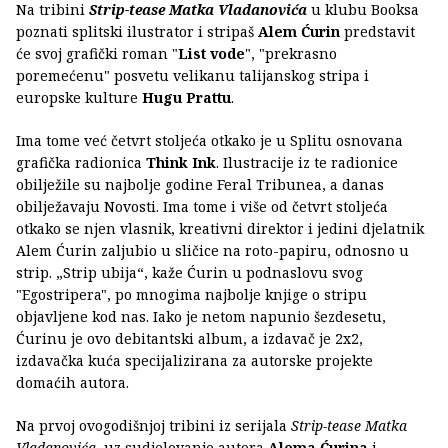
Na tribini
Strip-tease Matka Vladanovića
u klubu Booksa
poznati splitski ilustrator i stripaš
Alem Ćurin
predstavit
će svoj grafički roman "
List vode
", "prekrasno
poremećenu" posvetu velikanu talijanskog stripa i
europske kulture
Hugu Prattu
.
Ima tome već četvrt stoljeća otkako je u Splitu osnovana
grafička radionica
Think Ink
. Ilustracije iz te radionice
obilježile su najbolje godine Feral Tribunea, a danas
obilježavaju Novosti. Ima tome i više od četvrt stoljeća
otkako se njen vlasnik, kreativni direktor i jedini djelatnik
Alem Ćurin zaljubio u sličice na roto-papiru, odnosno u
strip. „Strip ubija“, kaže Ćurin u podnaslovu svog
"Egostripera", po mnogima najbolje knjige o stripu
objavljene kod nas. Iako je netom napunio šezdesetu,
Ćurinu je ovo debitantski album, a izdavač je 2x2,
izdavačka kuća specijalizirana za autorske projekte
domaćih autora.
Na prvoj ovogodišnjoj tribini iz serijala
Strip-tease Matka
Vladanovića
, uz sudjelovanje autora
Alema Ćurina
i