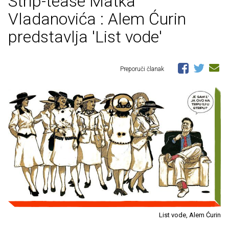
Strip-tease Matka
Vladanovića : Alem Ćurin
predstavlja 'List vode'
Preporuči članak
List vode, Alem Ćurin