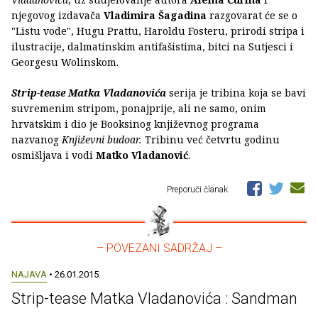
njegovog izdavača
Vladimira Šagadina
razgovarat će se o
"Listu vode", Hugu Prattu, Haroldu Fosteru, prirodi stripa i
ilustracije, dalmatinskim antifašistima, bitci na Sutjesci i
Georgesu Wolinskom.
Strip-tease Matka Vladanovića
serija je tribina koja se bavi
suvremenim stripom, ponajprije, ali ne samo, onim
hrvatskim i dio je Booksinog književnog programa
nazvanog
Književni budoar.
Tribinu već četvrtu godinu
osmišljava i vodi
Matko Vladanović
.
Preporuči članak
– POVEZANI SADRŽAJ –
NAJAVA
• 26.01.2015.
Strip-tease Matka Vladanovića : Sandman