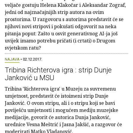
veljače gostuju Helena Klakočar i Aleksandar Zograf,
jedni od najznačajnijih strip autora na ovim
prostorima. U razgovoru s autorima predstavit će se
njihovi novi stripovi i pokušati odgovorit na neka
pitanja poput: Zašto u osvit generativnog AI-ja još
uvijek imamo potrebu pričati (i crtati) o Drugom
svjetskom ratu?
NAJAVA
• 02.12.2017.
Tribina Richterova igra : strip Dunje
Janković u MSU
Tribina 'Richterova igra' u Muzeju za suvremenu
umjetnost, predstavit će istoimeni strip Dunje
Janković. O ovom stripu, ali i o stripu koji se bavi
poviješću umjetnosti i mogućem mediju muzejske
medijacije, govorit će autorica Dunja Janković,
urednice Vesna Meštrić i Jasna Jakšić, a razgovor će
moderirati Matko Vladanović.