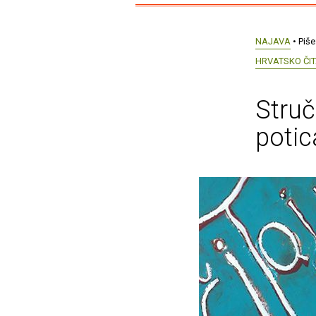
NAJAVA
• Piše
HRVATSKO ČI
Struč
potic