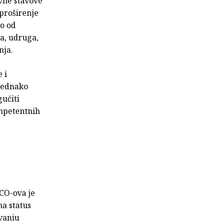
ivne stavove
 proširenje
ko od
ka, udruga,
nja.
 i
 Jednako
gućiti
ompetentnih
O-ova je
na status
avanju