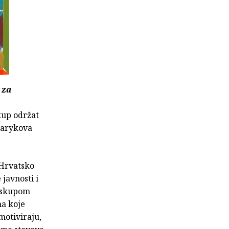
 za
kup održat
asarykova
 Hrvatsko
 javnosti i
m skupom
na koje
motiviraju,