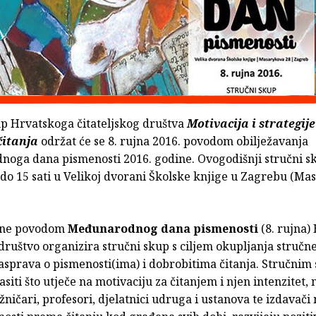
up Hrvatskoga čitateljskog društva
Motivacija i strategije
čitanja
održat će se 8. rujna 2016. povodom obilježavanja
oga dana pismenosti 2016. godine. Ovogodišnji stručni s
 do 15 sati u Velikoj dvorani Školske knjige u Zagrebu (M
ine povodom
Međunarodnog dana pismenosti
(8. rujna)
 društvo organizira stručni skup s ciljem okupljanja stručne
rasprava o pismenosti(ima) i dobrobitima čitanja. Stručni
lasiti što utječe na motivaciju za čitanjem i njen intenzitet, 
žničari, profesori, djelatnici udruga i ustanova te izdavači 