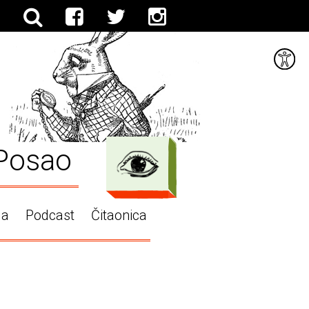
Posao
ga
Podcast
Čitaonica