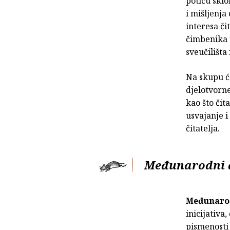
potiču sklo
i mišljenja
interesa či
čimbenika u
sveučilišta 
Na skupu će
djelotvorne
kao što čit
usvajanje i
čitatelja.
Međunarodni 
Međunarod
inicijativa
pismenosti 