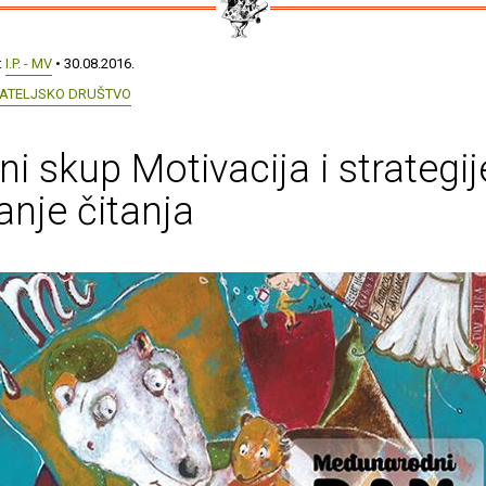
:
I.P. - MV
• 30.08.2016.
TATELJSKO DRUŠTVO
ni skup Motivacija i strategij
anje čitanja