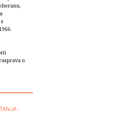
Teheranu,
ja
 s
1966.
sti
 rasprava o
TANJA -