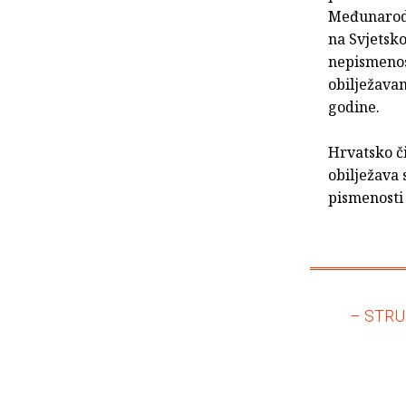
Međunarodn
na Svjetsko
nepismenost
obilježava
godine.
Hrvatsko č
obilježava 
pismenosti
– STRU