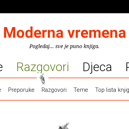
Moderna vremena
Pogledaj... sve je puno knjiga.
e
Razgovori
Djeca
e
Preporuke
Razgovori
Teme
Top lista knji