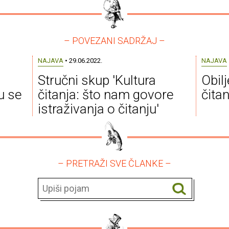
– POVEZANI SADRŽAJ –
NAJAVA
• 29.06.2022.
NAJAVA
Stručni skup 'Kultura
Obil
u se
čitanja: što nam govore
čita
istraživanja o čitanju'
– PRETRAŽI SVE ČLANKE –