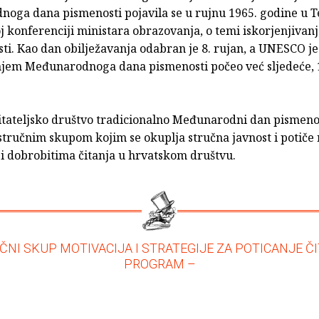
oga dana pismenosti pojavila se u rujnu 1965. godine u 
j konferenciji ministara obrazovanja, o temi iskorjenjivan
i. Kao dan obilježavanja odabran je 8. rujan, a UNESCO je
njem Međunarodnoga dana pismenosti počeo već sljedeće, 
itateljsko društvo tradicionalno Međunarodni dan pismeno
stručnim skupom kojim se okuplja stručna javnost i potiče
 i dobrobitima čitanja u hrvatskom društvu.
ČNI SKUP MOTIVACIJA I STRATEGIJE ZA POTICANJE ČI
PROGRAM –