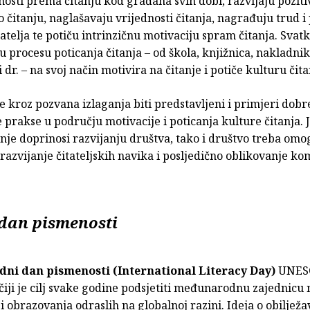
nosti prema čitanju kod građana svih dobi, razvijaju pozit
 o čitanju, naglašavaju vrijednosti čitanja, nagrađuju trud i
tatelja te potiču intrinzičnu motivaciju spram čitanja. Svat
 procesu poticanja čitanja – od škola, knjižnica, nakladni
i dr. – na svoj način motivira na čitanje i potiče kulturu čita
 kroz pozvana izlaganja biti predstavljeni i primjeri dobre
 prakse u području motivacije i poticanja kulture čitanja.
anje doprinosi razvijanju društva, tako i društvo treba omo
 razvijanje čitateljskih navika i posljedično oblikovanje k
dan pismenosti
ni dan pismenosti (International Literacy Day)
UNESC
, čiji je cilj svake godine podsjetiti međunarodnu zajednicu 
i obrazovanja odraslih na globalnoj razini. Ideja o obiljež