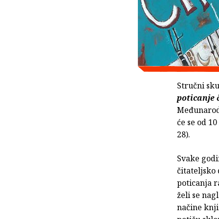
Stručni sk
poticanje 
Međunarodn
će se od 10
28).
Svake god
čitateljsko
poticanja 
želi se nag
načine knji