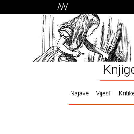
Knjig
Najave
Vijesti
Kritik