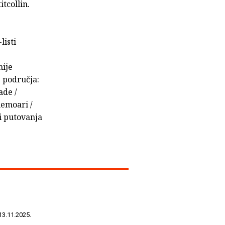
itcollin.
listi
nije
z područja:
ade /
 memoari /
 i putovanja
13.11.2025.