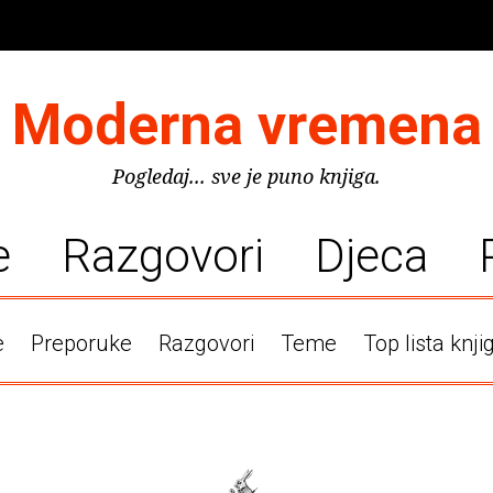
Moderna vremena
Pogledaj... sve je puno knjiga.
e
Razgovori
Djeca
e
Preporuke
Razgovori
Teme
Top lista knji