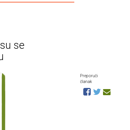
 su se
u
Preporuči
članak