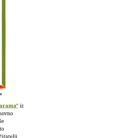
ga
žarama"
iz
onovno
še
to
itatelji