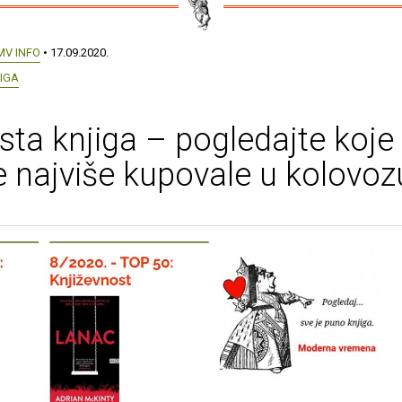
MV INFO
• 17.09.2020.
JIGA
ista knjiga – pogledajte koje
e najviše kupovale u kolovoz