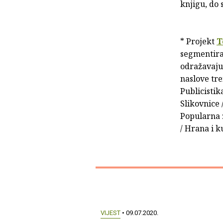
knjigu, do
* Projekt
T
segmentiran
odražavaju 
naslove tre
Publicistik
Slikovnice /
Popularna z
/ Hrana i k
VIJEST
• 09.07.2020.