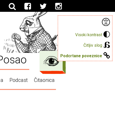
Visoki kontrast
Čitljiv slog
Posao
Podcrtane poveznice
ga
Podcast
Čitaonica