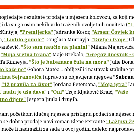
 pogledajte rezultate prodaje u mjesecu kolovozu, za koji 
i da su ga osim nekih vrlo traženih ovoljetnih noviteta (
"L
Kintyja,
"Premijerka"
Jadranke Kosor,
"Arsen: Čovjek k
a,
"Ludilo gomile"
Douglasa Murrayja,
"Divlje i tvoje"
Ol
vančević,
"Što sam naučio na planini"
Milana Majerovića
,
"Moja sretna hrana"
Maje Brekalo,
"Gregov dnevnik - 
ffa Kinneyja,
"Što je bubamara čula na moru"
Julie Donal
lo kaže ne"
Gabora Matéa... obilježili i nastavak stabilne p
ima Sejranovića
(upravo su objavljena njegova
"Sabran
,
"12 pravila za život"
Jordana Petersona,
"Moja igra"
Lu
U malu je uša đava"
i
"Oni"
Tisje Kljaković Braić,
"Vaše
no dijete"
Jespera Juula i drugih.
nam početkom idućeg mjeseca pristignu podaci za mjesec r
o se dobro prodaje novi roman Elene Ferrante
"Lažljivi ži
 može li nadmašiti za sada u ovoj godini daleko najprodav