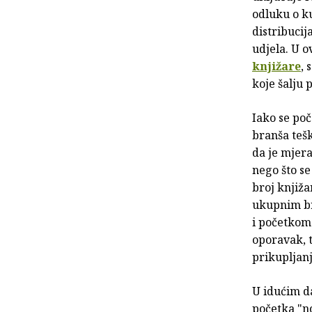
odluku o k
distribucij
udjela. U 
knjižare
, 
koje šalju 
Iako se po
branša tešk
da je mjera
nego što se
broj knjiž
ukupnim br
i početkom 
oporavak, 
prikupljan
U idućim d
početka "no