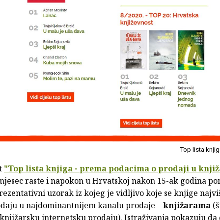
Top lista knji
t
"Top lista knjiga - prema podacima o prodaji u knji
mjesec raste i napokon u Hrvatskoj nakon 15-ak godina p
zentativni uzorak iz kojeg je vidljivo koje se knjige najvi
daju u najdominantnijem kanalu prodaje –
knjižarama
(š
 knjižarsku internetsku prodaju). Istraživanja pokazuju da č