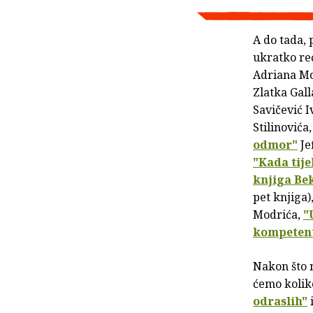
A do tada,
ukratko reć
Adriana Mc
Zlatka Gall
Savičević I
Stilinovića
odmor"
Je
"Kada tije
knjiga
Bek
pet knjiga)
Modrića,
"
kompetent
Nakon što 
ćemo kolik
odraslih"
i