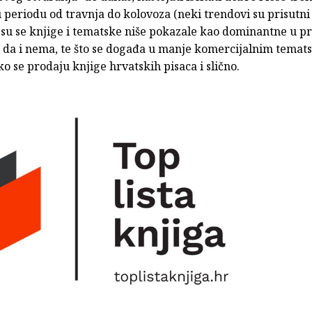
 u periodu od travnja do kolovoza (neki trendovi su prisutni
e su se knjige i tematske niše pokazale kao dominantne u pr
o da i nema, te što se događa u manje komercijalnim temat
o se prodaju knjige hrvatskih pisaca i slično.