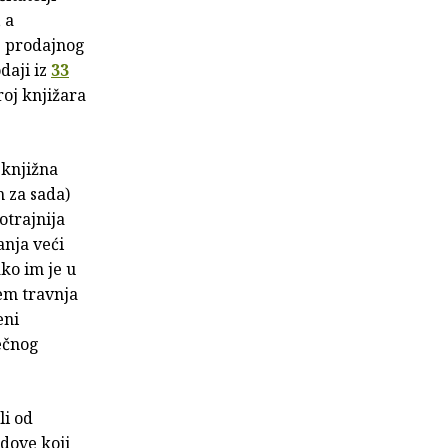
 a
%
prodajnog
daji iz
33
roj knjižara
 knjižna
m za sada)
otrajnija
anja veći
ko im je u
em travnja
eni
ečnog
li od
ndove koji