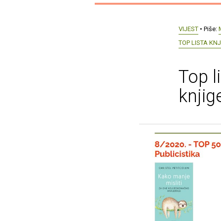
VIJEST
• Piše:
TOP LISTA KN
Top l
knjig