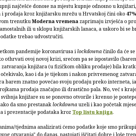
upnji najčešće donose na mjestu kupnje odnosno u knjižari,
a i prodaja kroz knjižarsku mrežu u Hrvatskoj čini oko
47
ovom trenutku
Moderna vremena
zaprimaju izvješća o pro
samostalnih ili u sklopu knjižarskih lanaca, a uskoro bi se b
podatke trebao udvostručiti.
četkom pandemije koronavirusa i
lockdowna
činilo da će se
o othrvati ovoj novoj krizi, srećom pa se ispostavilo (bare
 zatvaranja knjižara (u fizičkom obliku prodaje) bila kratk
 očekivalo, kao i da je tijekom i nakon privremenog zatvar
ara barem znatno povećao svoju prodaju preko interneta, ia
ojkama prodaja značajno ili drastično pala. No, već s kraj
svibnja knjižare su se ponovno otvorile i krenuo je postep
tako da smo prestanak
lockdowna
uzeli i kao početak mjes
ja i prezentacije podataka kroz
Top listu knjiga
.
anima/tjednima analizirati ćemo podatke koje smo prikupi
vog otvaranja" do danas, nastojati iščitati dobre i loše tre