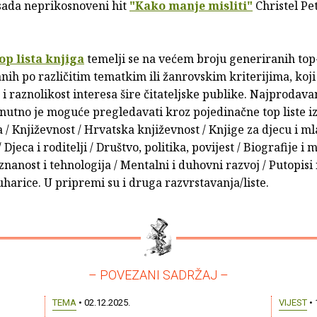
 sada neprikosnoveni hit
"Kako manje misliti"
Christel Pet
op lista knjiga
temelji se na većem broju generiranih top-
ih po različitim tematkim ili žanrovskim kriterijima, koji
i raznolikost interesa šire čitateljske publike. Najprodava
nutno je moguće pregledavati kroz pojedinačne top liste i
a / Književnost / Hrvatska književnost / Knjige za djecu i ml
 Djeca i roditelji / Društvo, politika, povijest / Biografije i
nanost i tehnologija / Mentalni i duhovni razvoj / Putopisi
uharice. U pripremi su i druga razvrstavanja/liste.
– POVEZANI SADRŽAJ –
TEMA
• 02.12.2025.
VIJEST
• 