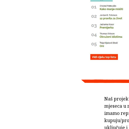
Naš projek
mjeseca u 
imamo repre
kupuju/pro
uključuje i