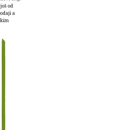
 još od
odaji a
skim