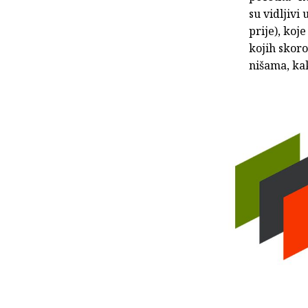
su vidljivi
prije), koj
kojih skor
nišama, kak