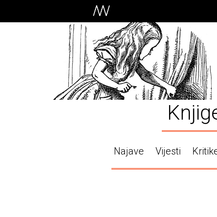
Knjig
Najave
Vijesti
Kritik