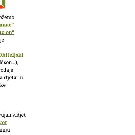
možemo
anac"
ao on"
je
-
Obiteljski
dson...),
rodaje
a djela"
u
ke
ujan vidjet
vot
aniju