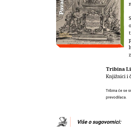
n
S
p
h
Tribina L
Knjižnici i
Tribina će se 
prevodilaca.
Više o sugovornici: