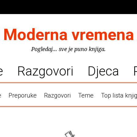
Moderna vremena
Pogledaj... sve je puno knjiga.
e
Razgovori
Djeca
e
Preporuke
Razgovori
Teme
Top lista knji