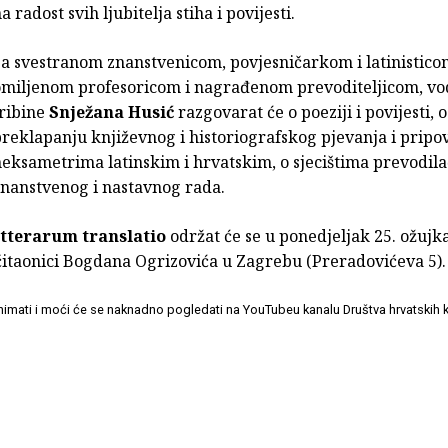
a radost svih ljubitelja stiha i povijesti.
a svestranom znanstvenicom, povjesničarkom i latinistico
omiljenom profesoricom i nagrađenom prevoditeljicom, vod
tribine
Snježana Husić
razgovarat će o poeziji i povijesti, o
reklapanju književnog i historiografskog pjevanja i pripov
eksametrima latinskim i hrvatskim, o sjecištima prevodil
znanstvenog i nastavnog rada.
itterarum translatio
održat će se u ponedjeljak 25. ožujka
 čitaonici Bogdana Ogrizovića u Zagrebu (Preradovićeva 5)
snimati i moći će se naknadno pogledati na YouTubeu kanalu Društva hrvatskih k