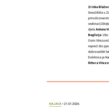
Zrinka Blažev
Sveučilišta u Z
prirodoznanstv
rediviva
(
Oživlj
djela
Antuna V
Baglivija
. Uža
Osim Vitezovi
najveći dio pj
dubrovačkih la
Dobitnica je N
Rittera Vitezo
NAJAVA
• 21.01.2026.