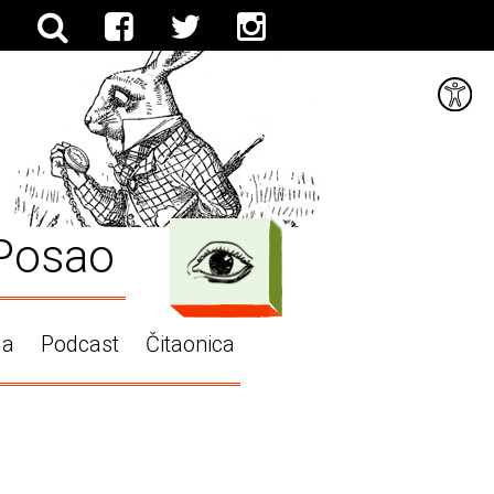
Posao
ga
Podcast
Čitaonica