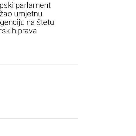
pski parlament
žao umjetnu
igenciju na štetu
rskih prava