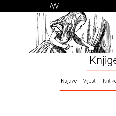
Knjig
Najave
Vijesti
Kritik