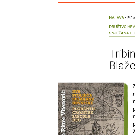
NAJAVA
• Piše
DRUŠTVO HRV
SNJEŽANA HU
Tribi
Blaže
Z
n
r
p
n