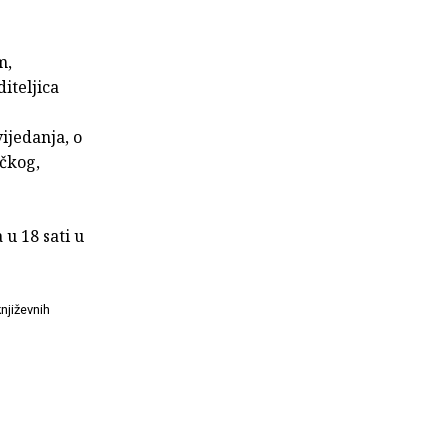
m,
iteljica
ijedanja, o
ačkog,
 u 18 sati u
.
njiževnih