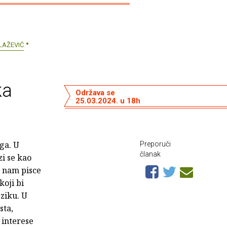
LAŽEVIĆ
ka
Održava se
25.03.2024. u 18h
ga. U
Preporuči
članak
i se kao
e nam pisce
koji bi
eziku. U
sta,
 interese