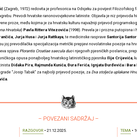
ić
(Zagreb, 1972) redovita je profesorica na Odsjeku za povijest Filozofskog f
agrebu. Prevodi hrvatske ranonovovjekovne latiniste. Objavila je niz prijevoda h
ene proze, među kojima je za hrvatsku kulturu najvažniji prijevod programsko
ena Hrvatska
)
Pavla Rittera Vitezovića
(1998). Prevela je i prozna putopisna i 
rančića
,
Jurja Husa
i
Jurja Rattkaya
, te medicinske rasprave
Santorija Santor
 su joj prevodilačka specijalizacija metrički prepjevi novolatinske poezije na hrva
ćeva spjeva
Plorantis Croatiae saecula duo
i njegovih pjesničkih poslanica, prepj
esničkoga opusa ponajboljeg hrvatskog latinističkog pjesnika
Ilije Crijevića
, k
tinista
Didaka Pira
,
Rajmunda Kunića
,
Đura Ferića
,
Ignjata Đurđevića
i
Bara
agrade “Josip Tabak” za najbolji prijevod poezije, za
Dva stoljeća uplakane Hrv
vića
.
– POVEZANI SADRŽAJ –
RAZGOVOR
• 21.12.2025.
TEMA
• 1