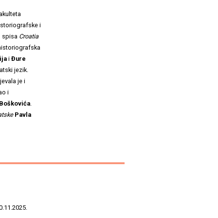
akulteta
istoriografske i
g spisa
Croatia
historiografska
ija
i
Đure
tski jezik.
evala je i
ao i
 Boškovića
.
atske
Pavla
0.11.2025.