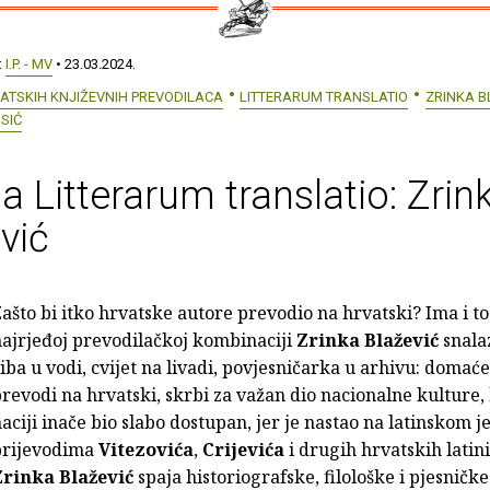
:
I.P. - MV
• 23.03.2024.
ATSKIH KNJIŽEVNIH PREVODILACA
LITTERARUM TRANSLATIO
ZRINKA B
SIĆ
na Litterarum translatio: Zrin
vić
ašto bi itko hrvatske autore prevodio na hrvatski? Ima i to
ajrjeđoj prevodilačkoj kombinaciji
Zrinka Blažević
snalaz
iba u vodi, cvijet na livadi, povjesničarka u arhivu: domać
revodi na hrvatski, skrbi za važan dio nacionalne kulture, 
aciji inače bio slabo dostupan, jer je nastao na latinskom j
prijevodima
Vitezovića
,
Crijevića
i drugih hrvatskih latini
Zrinka Blažević
spaja historiografske, filološke i pjesničke