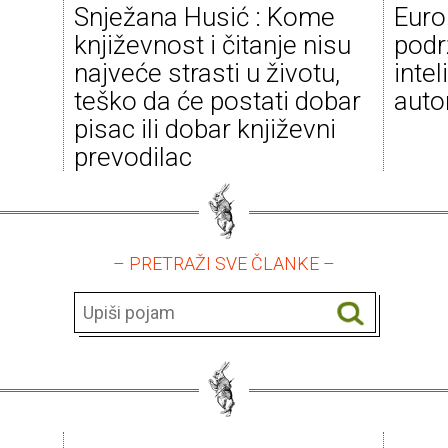
Snježana Husić : Kome
Euro
e
književnost i čitanje nisu
podr
najveće strasti u životu,
intel
teško da će postati dobar
auto
pisac ili dobar književni
prevodilac
– PRETRAŽI SVE ČLANKE –