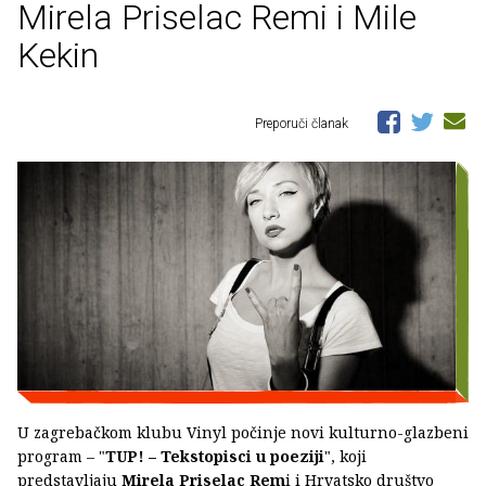
Mirela Priselac Remi i Mile
Kekin
Preporuči članak
U zagrebačkom klubu Vinyl počinje novi kulturno-glazbeni
program – "
TUP! – Tekstopisci u poeziji
", koji
predstavljaju
Mirela Priselac Rem
i i Hrvatsko društvo