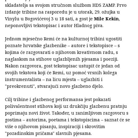
skladatelja sa svojom stručnom službom HDS ZAMP. Prvo
izdanje tribine na rasporedu je u utorak, 29. ožujka u
Vinylu u Bogovićevoj 3 u 18 sati, a gost je
Mile Kekin
,
neponovljivi tekstopisac i autor Hladnog piva.
Jednom mjesečno Remi će na kulturnoj tribini ugostiti
poznate hrvatske glazbenike – autore i tekstopisce – s
kojima će razgovarati o njihovom kreativnom radu, s
naglaskom na stihove uglazbljenih pjesama i poeziji.
Nakon razgovora, gost tekstopisac ustupit će jedan od
svojih tekstova koji će Remi, uz pomoć vrsnih kolega
instrumentalista – na licu mjesta – uglazbiti i
"preokrenuti", stvarajući novo glazbeno djelo.
Cilj tribine i glazbenog performansa jest pokazati
polivalentnost stihova koji uz drukčiju glazbenu pratnju
poprimaju novi život. Također, u zanimljivom razgovoru s
gostima – autorima, poetama i tekstopiscima – saznat će se
više o njihovom pisanju, inspiraciji i skrovitim
"pozadinskim pričama" slavnih pjesama.