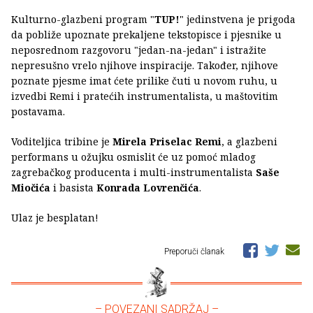
Kulturno-glazbeni program "
TUP!
" jedinstvena je prigoda
da pobliže upoznate prekaljene tekstopisce i pjesnike u
neposrednom razgovoru "jedan-na-jedan" i istražite
nepresušno vrelo njihove inspiracije. Također, njihove
poznate pjesme imat ćete prilike čuti u novom ruhu, u
izvedbi Remi i pratećih instrumentalista, u maštovitim
postavama.
Voditeljica tribine je
Mirela Priselac Remi
, a glazbeni
performans u ožujku osmislit će uz pomoć mladog
zagrebačkog producenta i multi-instrumentalista
Saše
Miočića
i basista
Konrada Lovrenčića
.
Ulaz je besplatan!
Preporuči članak
– POVEZANI SADRŽAJ –