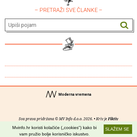
– PRETRAŽI SVE ČLANKE –
Moderna vremena
Sva prava pridržana © MV Info d.o.o. 2026. • Kriv je
Fiktiv
Mvinfo.hr koristi kolačiće („cookies“) kako bi
SLAŽEM SE
O nama
•
Pomoć
•
Uvjeti korištenja
•
RSS kanali
vam pružio bolje korisničko iskustvo.