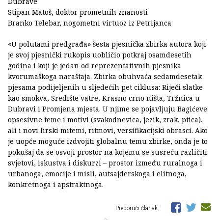
Dubrave
Stipan Matoš, doktor prometnih znanosti
Branko Telebar, nogometni virtuoz iz Petrijanca
«U polutami predgrađa» šesta pjesnička zbirka autora koji
je svoj pjesnički rukopis uobličio potkraj osamdesetih
godina i koji je jedan od reprezentativnih pjesnika
kvorumaškoga naraštaja. Zbirka obuhvaća sedamdesetak
pjesama podijeljenih u sljedećih pet ciklusa: Riječi slatke
kao smokva, Središte vatre, Krasno crno ništa, Tržnica u
Dubravi i Promjena mjesta. U njime se pojavljuju Bagićeve
opsesivne teme i motivi (svakodnevica, jezik, zrak, ptica),
ali i novi lirski mitemi, ritmovi, versifikacijski obrasci. Ako
je uopće moguće izdvojiti globalnu temu zbirke, onda je to
pokušaj da se osvoji prostor na kojemu se susreću različiti
svjetovi, iskustva i diskurzi – prostor između ruralnoga i
urbanoga, emocije i misli, autsajderskoga i elitnoga,
konkretnoga i apstraktnoga.
Preporuči članak