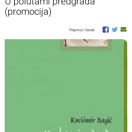
U polutami predgrađa
(promocija)
Preporuči članak