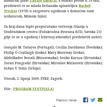
mađarski pisac
László Garaczi
, a odmah potom u 19 sati,
predstavit će se mlada britanska spisateljica
Rachel
Trezise
(1978) u razgovoru ugodnom s domaćom nam
uzdanicom, Mimom Simić.
Za kraj dana toplo preporučamo večernja čitanja u
Studentskom centru (Polukružna dvorana &TD, Savska 25)
gdje će se u ugodnoj i ležernoj atmosferi predstaviti autori:
Gonçalo M. Tavares (Portugal); Cecilia Davidsson (Švedska);
Philip Ó Ceallaigh (Irska); Mary Morrissy (Irska);
Abdelkader Benali (Nizozemska); Senko Karuza (Hrvatska);
Zoran Pongrašić (Hrvatska); Miroslav Mićanović (Hrvatska);
Srđan V. Tešin (Srbija);
Utorak, 2. lipnja 2009. FEKP, Zagreb.
Više :
PROGRAM FESTIVALA!
Preporuči članak