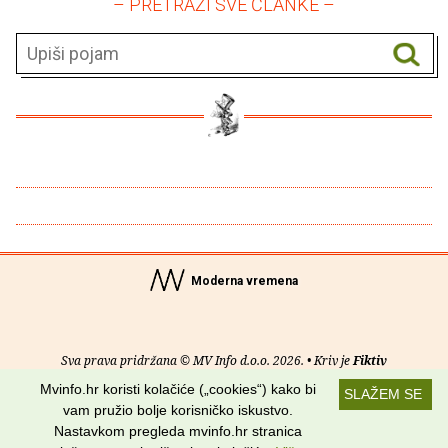
– PRETRAŽI SVE ČLANKE –
Moderna vremena
Sva prava pridržana © MV Info d.o.o. 2026. • Kriv je
Fiktiv
Mvinfo.hr koristi kolačiće („cookies“) kako bi
SLAŽEM SE
O nama
•
Pomoć
•
Uvjeti korištenja
•
RSS kanali
vam pružio bolje korisničko iskustvo.
Nastavkom pregleda mvinfo.hr stranica
Potraži nas na: