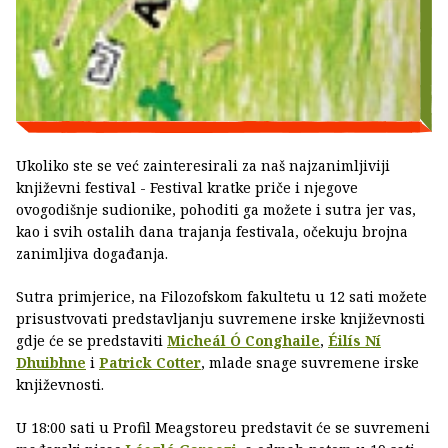
Ukoliko ste se već zainteresirali za naš najzanimljiviji
književni festival - Festival kratke priče i njegove
ovogodišnje sudionike, pohoditi ga možete i sutra jer vas,
kao i svih ostalih dana trajanja festivala, očekuju brojna
zanimljiva događanja.
Sutra primjerice, na Filozofskom fakultetu u 12 sati možete
prisustvovati predstavljanju suvremene irske književnosti
gdje će se predstaviti
Micheál Ó Conghaile
,
Éilís Ní
Dhuibhne
i
Patrick Cotter
, mlade snage suvremene irske
književnosti.
U 18:00 sati u Profil Meagstoreu predstavit će se suvremeni