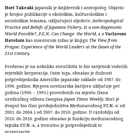
Hori Takeaki
japanski je književnik i antropolog. Objavio
je brojne publikacije o ekološkim, kulturološkim i
sociološkim temama, uključujući sljedeće:
Anthropological
Practice and Beliefs of Japanese Fishery
,
Is a non-Hegemonic
World Possible?
,
P.E.N. Can Change the World
, a s
Vaclavom
Havelom
kao suautorom izdao je knjigu
The View from
Prague: Experience of the World Leaders at the Dawn of the
21st Century
.
Predavao je na nekoliko sveučilišta te bio savjetnik vodećih
svjetskih korporacija. Osim toga, obnašao je dužnost
potpredsjednika Američko-japanske zaklade od 1987. do
1996. godine. Njegova novinarska karijera uključuje pet
godina (1990. – 1995.) provedenih na mjestu člana
uredničkog odbora časopisa
Japan Times Weekly
. Hori je
dvaput bio član predsjedništva Međunarodnog P.E.N.-a: od
2001. do 2004. i od 2007. do 2010. godine. U razdoblju od
2010. do 2016. godine obnašao je funkciju međunarodnog
tajnika P.E.N.-a, a trenutno je potpredsjednik te
organizacije.