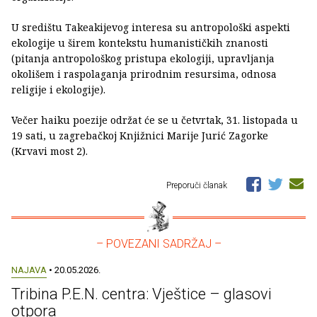
U središtu Takeakijevog interesa su antropološki aspekti
ekologije u širem kontekstu humanističkih znanosti
(pitanja antropološkog pristupa ekologiji, upravljanja
okolišem i raspolaganja prirodnim resursima, odnosa
religije i ekologije).
Večer haiku poezije održat će se u četvrtak, 31. listopada u
19 sati, u zagrebačkoj Knjižnici Marije Jurić Zagorke
(Krvavi most 2).
Preporuči članak
– POVEZANI SADRŽAJ –
NAJAVA
• 20.05.2026.
Tribina P.E.N. centra: Vještice – glasovi
otpora