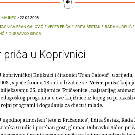
:
MV INFO
• 22.04.2008.
ČITAONICA FRAN GALOVIĆ
VEČER PRIČA
EDITA ŠESTAK
RADA KUDELIĆ
IĆ
DUBRAVKO SIDOR
 priča u Koprivnici
 koprivničkoj Knjižnici i čitaonici 'Fran Galović', u srijedu,
008., s početkom u 18 sati održat će se
'Večer priča'
koja j
bilježavanju 25. obljetnice 'Pričaonice', najstarijeg animac
edagoškog programa u ove knjižnice iz kojeg su proizašli 
rojni programi i događanja za djecu i mlade.
 ugodnoj atmosferi 'tete iz Pričaonice', Edita Šestak, Rada 
ranka Grudić i poseban gost, glumac Dubravko Sidor, prič
ne poznate i manje poznate priče na kojima su odrasle br