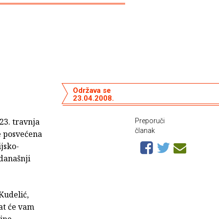
Održava se
23.04.2008.
 23. travnja
Preporuči
članak
e posvećena
ijsko-
današnji
Kudelić,
at će vam
ojne