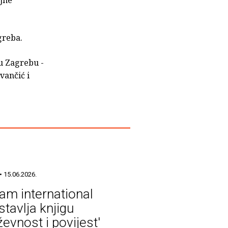
greba.
 u Zagrebu -
vančić i
• 15.06.2026.
am international
stavlja knjigu
ževnost i povijest'