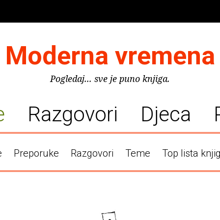
Moderna vremena
Pogledaj... sve je puno knjiga.
e
Razgovori
Djeca
e
Preporuke
Razgovori
Teme
Top lista knji