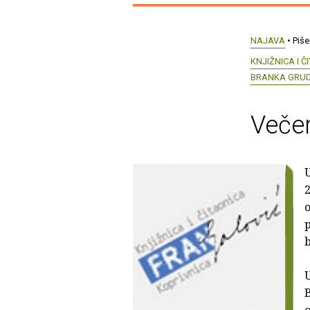
NAJAVA
• Piše
KNJIŽNICA I 
BRANKA GRUD
Večer
U
2
o
p
b
U
B
o