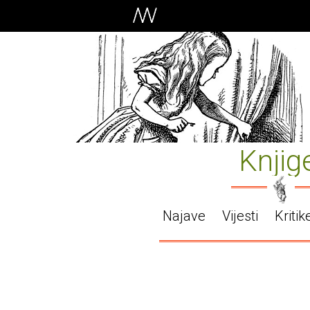
Knjig
Najave
Vijesti
Kritik