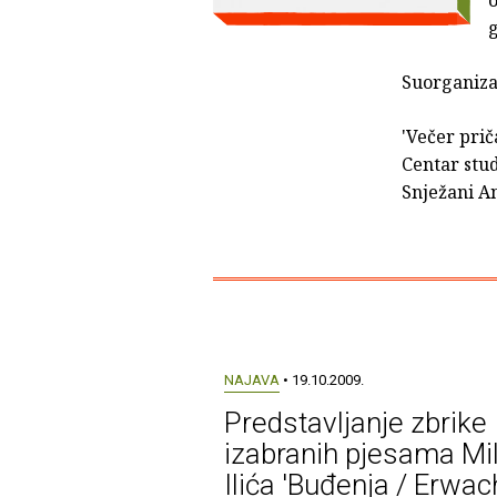
Suorganiza
'Večer prič
Centar stud
Snježani An
NAJAVA
• 19.10.2009.
Predstavljanje zbrike
izabranih pjesama Mi
Ilića 'Buđenja / Erwac