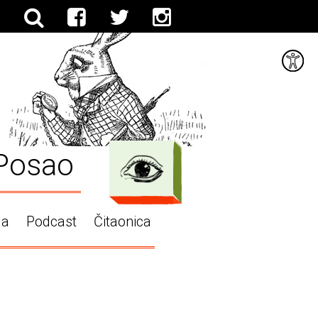
Posao
ga
Podcast
Čitaonica