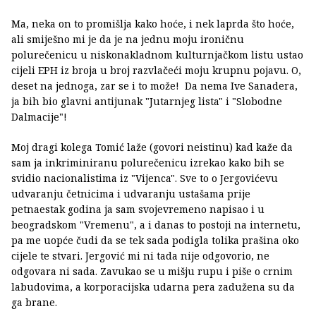
Ma, neka on to promišlja kako hoće, i nek laprda što hoće,
ali smiješno mi je da je na jednu moju ironičnu
polurečenicu u niskonakladnom kulturnjačkom listu ustao
cijeli EPH iz broja u broj razvlačeći moju krupnu pojavu. O,
deset na jednoga, zar se i to može! Da nema Ive Sanadera,
ja bih bio glavni antijunak "Jutarnjeg lista" i "Slobodne
Dalmacije"!
Moj dragi kolega Tomić laže (govori neistinu) kad kaže da
sam ja inkriminiranu polurečenicu izrekao kako bih se
svidio nacionalistima iz "Vijenca". Sve to o Jergovićevu
udvaranju četnicima i udvaranju ustašama prije
petnaestak godina ja sam svojevremeno napisao i u
beogradskom "Vremenu", a i danas to postoji na internetu,
pa me uopće čudi da se tek sada podigla tolika prašina oko
cijele te stvari. Jergović mi ni tada nije odgovorio, ne
odgovara ni sada. Zavukao se u mišju rupu i piše o crnim
labudovima, a korporacijska udarna pera zadužena su da
ga brane.