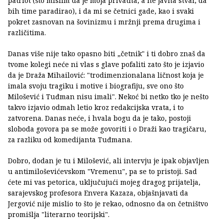
patriot (što mislim da je moja privatna, a ne javna stvar, da
bih time paradirao), i da mi se četnici gade, kao i svaki
pokret zasnovan na šovinizmu i mržnji prema drugima i
različitima.
Danas više nije tako opasno biti „četnik" i ti dobro znaš da
tvome kolegi neće ni vlas s glave pofaliti zato što je izjavio
da je Draža Mihailović: "trodimenzionalana ličnost koja je
imala svoju tragiku i motive i biografiju, sve ono što
Milošević i Tuđman nisu imali". Nekoć bi netko tko je nešto
takvo izjavio odmah letio kroz redakcijska vrata, i to
zatvorena. Danas neće, i hvala bogu da je tako, postoji
sloboda govora pa se može govoriti i o Draži kao tragičaru,
za razliku od komedijanta Tuđmana.
Dobro, dodan je tu i Milošević, ali intervju je ipak objavljen
u antimiloševićevskom "Vremenu", pa se to pristoji. Sad
ćete mi vas petorica, uključujući mojeg dragog prijatelja,
sarajevskog profesora Envera Kazaza, objašnjavati da
Jergović nije mislio to što je rekao, odnosno da on četništvo
promišlja "literarno teorijski".