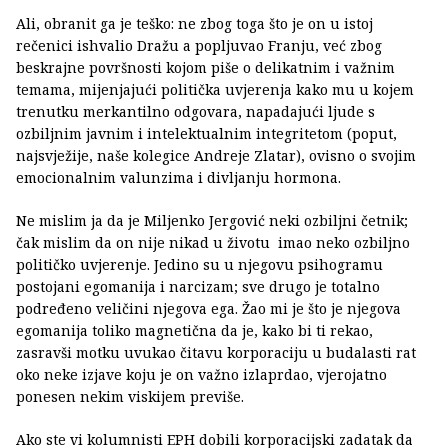
Ali, obranit ga je teško: ne zbog toga što je on u istoj
rečenici ishvalio Dražu a popljuvao Franju, već zbog
beskrajne površnosti kojom piše o delikatnim i važnim
temama, mijenjajući politička uvjerenja kako mu u kojem
trenutku merkantilno odgovara, napadajući ljude s
ozbiljnim javnim i intelektualnim integritetom (poput,
najsvježije, naše kolegice Andreje Zlatar), ovisno o svojim
emocionalnim valunzima i divljanju hormona.
Ne mislim ja da je Miljenko Jergović neki ozbiljni četnik;
čak mislim da on nije nikad u životu imao neko ozbiljno
političko uvjerenje. Jedino su u njegovu psihogramu
postojani egomanija i narcizam; sve drugo je totalno
podređeno veličini njegova ega. Žao mi je što je njegova
egomanija toliko magnetična da je, kako bi ti rekao,
zasravši motku uvukao čitavu korporaciju u budalasti rat
oko neke izjave koju je on važno izlaprdao, vjerojatno
ponesen nekim viskijem previše.
Ako ste vi kolumnisti EPH dobili korporacijski zadatak da