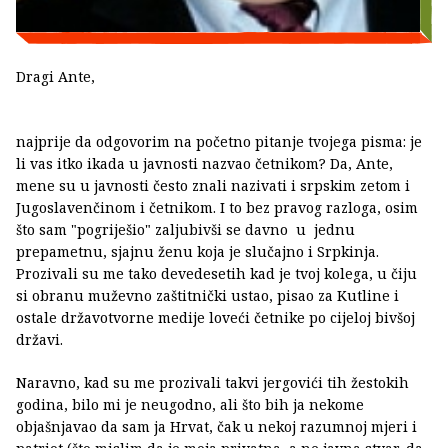
Dragi Ante,
najprije da odgovorim na početno pitanje tvojega pisma: je
li vas itko ikada u javnosti nazvao četnikom? Da, Ante,
mene su u javnosti često znali nazivati i srpskim zetom i
Jugoslavenčinom i četnikom. I to bez pravog razloga, osim
što sam "pogriješio" zaljubivši se davno u jednu
prepametnu, sjajnu ženu koja je slučajno i Srpkinja.
Prozivali su me tako devedesetih kad je tvoj kolega, u čiju
si obranu muževno zaštitnički ustao, pisao za Kutline i
ostale državotvorne medije loveći četnike po cijeloj bivšoj
državi.
Naravno, kad su me prozivali takvi jergovići tih žestokih
godina, bilo mi je neugodno, ali što bih ja nekome
objašnjavao da sam ja Hrvat, čak u nekoj razumnoj mjeri i