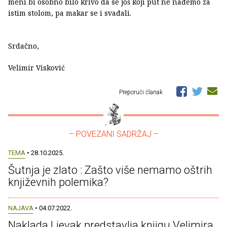
meni bi osobno bilo krivo da se još koji put ne nađemo za
istim stolom, pa makar se i svađali.
Srdačno,
Velimir Visković
Preporuči članak
– POVEZANI SADRŽAJ –
TEMA
• 28.10.2025.
Šutnja je zlato : Zašto više nemamo oštrih
književnih polemika?
NAJAVA
• 04.07.2022.
Naklada Ljevak predstavlja knjigu Velimira