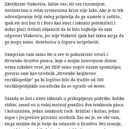
likvidirate Viskovića, žalim vas, ali vas razumijem:
novinarima u ovim vremenima krize nije lako. Ako je to tek
udovoljavanje želji vašeg prijatelja da ga uzmete u zaštitu,
ipak ste mu bar ti i Boro kao stari i iskusni polemičari i
dobri pisci trebali objasniti da bi bilo najbolje da sam
odgovori Viskoviću, jer nije Visković ipak baš takva mrga da
ga mogu samo desetorica u čoporu iscipelariti.
Zamjeram vam samo što u sve to pokušavate uvući i
Hrvatsko društvo pisaca, koje s mojim intervjuom doista
nema nikakve veze, jer HDP tamo uopće nisam spominjao;
govorio sam kao urednik „Hrvatske književne
enciklopedije" pa bi logično bilo da tražite od 300
enciklopedijskih suradnika da se ograde od mene.
Zasada se baš i niste iskazali u prikupljanju podrške, koliko
vidim, zasad su u vašoj moćnoj gomilici dva istaknuta pisca
i kolumnista, jedan istaknuti rock- kritičar i kuhar, jedan
šogor i Jergovićev privatni urednik. Žao mi je, ne ide vam,
stoga mislim da je bolje da ostanete u Društvu. Bez ironije,