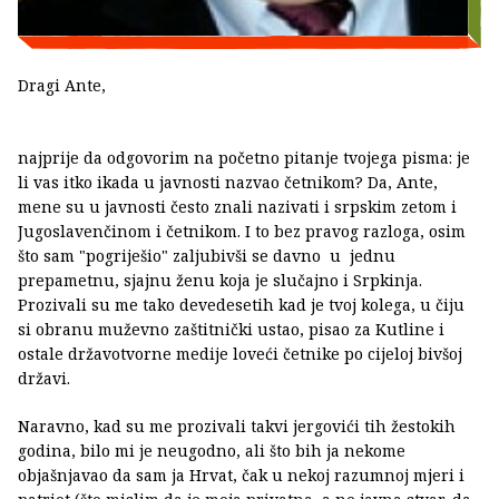
Dragi Ante,
najprije da odgovorim na početno pitanje tvojega pisma: je
li vas itko ikada u javnosti nazvao četnikom? Da, Ante,
mene su u javnosti često znali nazivati i srpskim zetom i
Jugoslavenčinom i četnikom. I to bez pravog razloga, osim
što sam "pogriješio" zaljubivši se davno u jednu
prepametnu, sjajnu ženu koja je slučajno i Srpkinja.
Prozivali su me tako devedesetih kad je tvoj kolega, u čiju
si obranu muževno zaštitnički ustao, pisao za Kutline i
ostale državotvorne medije loveći četnike po cijeloj bivšoj
državi.
Naravno, kad su me prozivali takvi jergovići tih žestokih
godina, bilo mi je neugodno, ali što bih ja nekome
objašnjavao da sam ja Hrvat, čak u nekoj razumnoj mjeri i