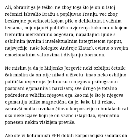
Ali, obranit ga je teško: ne zbog toga što je on u istoj
rečenici ishvalio Dražu a popljuvao Franju, već zbog
beskrajne površnosti kojom piše o delikatnim i važnim
temama, mijenjajući politička uvjerenja kako mu u kojem
trenutku merkantilno odgovara, napadajući ljude s
ozbiljnim javnim i intelektualnim integritetom (poput,
najsvježije, naše kolegice Andreje Zlatar), ovisno o svojim
emocionalnim valunzima i divljanju hormona.
Ne mislim ja da je Miljenko Jergović neki ozbiljni četnik;
čak mislim da on nije nikad u životu imao neko ozbiljno
političko uvjerenje. Jedino su u njegovu psihogramu
postojani egomanija i narcizam; sve drugo je totalno
podređeno veličini njegova ega. Žao mi je što je njegova
egomanija toliko magnetična da je, kako bi ti rekao,
zasravši motku uvukao čitavu korporaciju u budalasti rat
oko neke izjave koju je on važno izlaprdao, vjerojatno
ponesen nekim viskijem previše.
Ako ste vi kolumnisti EPH dobili korporacijski zadatak da