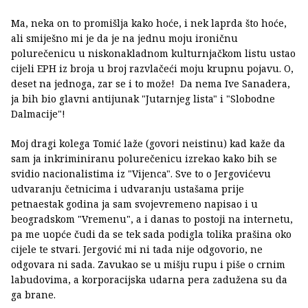
Ma, neka on to promišlja kako hoće, i nek laprda što hoće,
ali smiješno mi je da je na jednu moju ironičnu
polurečenicu u niskonakladnom kulturnjačkom listu ustao
cijeli EPH iz broja u broj razvlačeći moju krupnu pojavu. O,
deset na jednoga, zar se i to može! Da nema Ive Sanadera,
ja bih bio glavni antijunak "Jutarnjeg lista" i "Slobodne
Dalmacije"!
Moj dragi kolega Tomić laže (govori neistinu) kad kaže da
sam ja inkriminiranu polurečenicu izrekao kako bih se
svidio nacionalistima iz "Vijenca". Sve to o Jergovićevu
udvaranju četnicima i udvaranju ustašama prije
petnaestak godina ja sam svojevremeno napisao i u
beogradskom "Vremenu", a i danas to postoji na internetu,
pa me uopće čudi da se tek sada podigla tolika prašina oko
cijele te stvari. Jergović mi ni tada nije odgovorio, ne
odgovara ni sada. Zavukao se u mišju rupu i piše o crnim
labudovima, a korporacijska udarna pera zadužena su da
ga brane.