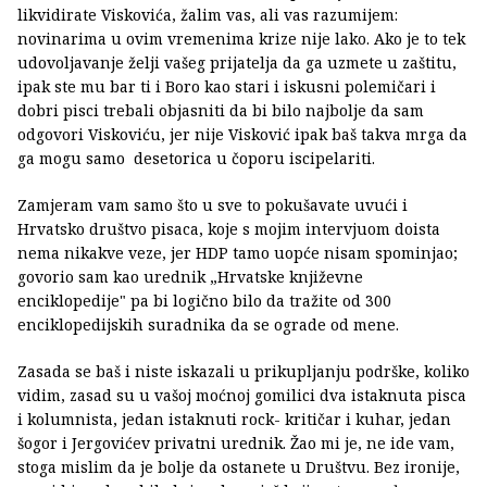
likvidirate Viskovića, žalim vas, ali vas razumijem:
novinarima u ovim vremenima krize nije lako. Ako je to tek
udovoljavanje želji vašeg prijatelja da ga uzmete u zaštitu,
ipak ste mu bar ti i Boro kao stari i iskusni polemičari i
dobri pisci trebali objasniti da bi bilo najbolje da sam
odgovori Viskoviću, jer nije Visković ipak baš takva mrga da
ga mogu samo desetorica u čoporu iscipelariti.
Zamjeram vam samo što u sve to pokušavate uvući i
Hrvatsko društvo pisaca, koje s mojim intervjuom doista
nema nikakve veze, jer HDP tamo uopće nisam spominjao;
govorio sam kao urednik „Hrvatske književne
enciklopedije" pa bi logično bilo da tražite od 300
enciklopedijskih suradnika da se ograde od mene.
Zasada se baš i niste iskazali u prikupljanju podrške, koliko
vidim, zasad su u vašoj moćnoj gomilici dva istaknuta pisca
i kolumnista, jedan istaknuti rock- kritičar i kuhar, jedan
šogor i Jergovićev privatni urednik. Žao mi je, ne ide vam,
stoga mislim da je bolje da ostanete u Društvu. Bez ironije,