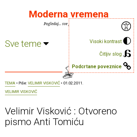
Moderna vremena
Pogledaj... sve je puno knjiga.
Sve teme
Visoki kontrast
Čitljiv slog
Podcrtane poveznice
TEMA
• Piše:
VELIMIR VISKOVIĆ
• 01.02.2011.
VELIMIR VISKOVIĆ
Velimir Visković : Otvoreno
pismo Anti Tomiću