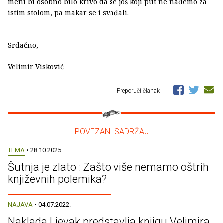
meni bi osobno bilo krivo da se još koji put ne nađemo za
istim stolom, pa makar se i svađali.
Srdačno,
Velimir Visković
Preporuči članak
– POVEZANI SADRŽAJ –
TEMA
• 28.10.2025.
Šutnja je zlato : Zašto više nemamo oštrih
književnih polemika?
NAJAVA
• 04.07.2022.
Naklada Ljevak predstavlja knjigu Velimira