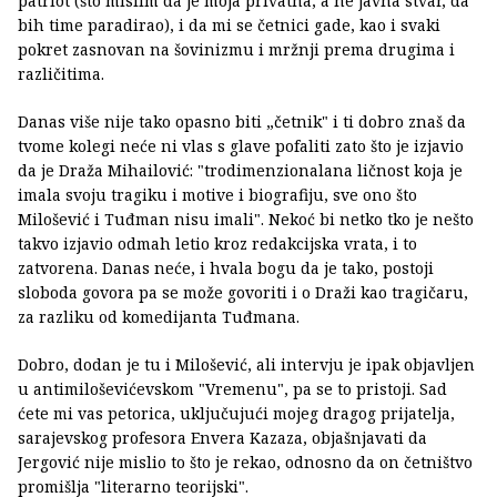
patriot (što mislim da je moja privatna, a ne javna stvar, da
bih time paradirao), i da mi se četnici gade, kao i svaki
pokret zasnovan na šovinizmu i mržnji prema drugima i
različitima.
Danas više nije tako opasno biti „četnik" i ti dobro znaš da
tvome kolegi neće ni vlas s glave pofaliti zato što je izjavio
da je Draža Mihailović: "trodimenzionalana ličnost koja je
imala svoju tragiku i motive i biografiju, sve ono što
Milošević i Tuđman nisu imali". Nekoć bi netko tko je nešto
takvo izjavio odmah letio kroz redakcijska vrata, i to
zatvorena. Danas neće, i hvala bogu da je tako, postoji
sloboda govora pa se može govoriti i o Draži kao tragičaru,
za razliku od komedijanta Tuđmana.
Dobro, dodan je tu i Milošević, ali intervju je ipak objavljen
u antimiloševićevskom "Vremenu", pa se to pristoji. Sad
ćete mi vas petorica, uključujući mojeg dragog prijatelja,
sarajevskog profesora Envera Kazaza, objašnjavati da
Jergović nije mislio to što je rekao, odnosno da on četništvo
promišlja "literarno teorijski".