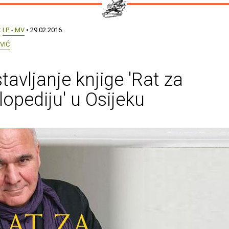
:
I.P. - MV
• 29.02.2016.
VIĆ
tavljanje knjige 'Rat za
lopediju' u Osijeku