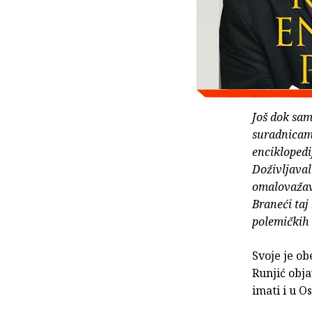
Još dok sam
suradnicama
enciklopedi
Doživljava
omalovažava
Braneći taj
polemičkih 
Svoje je o
Runjić obja
imati i u O