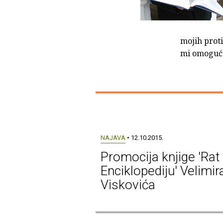
mojih prot
mi omoguću
NAJAVA
• 12.10.2015.
Promocija knjige 'Rat
Enciklopediju' Velimir
Viskovića