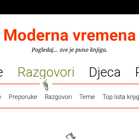
Moderna vremena
Pogledaj... sve je puno knjiga.
e
Razgovori
Djeca
e
Preporuke
Razgovori
Teme
Top lista knji