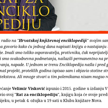
 radio na "
Hrvatskoj književnoj enciklopediji
" svojim sa
 govorio kako ću jednog dana napisati knjigu o nastajanju 
je. Imali smo toliko osporavatelja, protivnika, čak neprijatelj
li smo svakodnevna podmetanja, nailazili permanentno na pr
nja, napade. U jednom se trenu Enciklopedija našla i pred 
 naš projekt, proteklih godina ispisao sam i objavio stotine st
tekstova. Ali mnoge stvari u tim polemikama nisam mogao reć
bećanje
Velimir Visković
ispunio i 2015. godine u izdanju 
vio svoj "
Rat za enciklopediju
", knjigu koja će svoje pred
sijeku, u petak 4. ožujka u 19 sati u Klubu knjižare Nova.