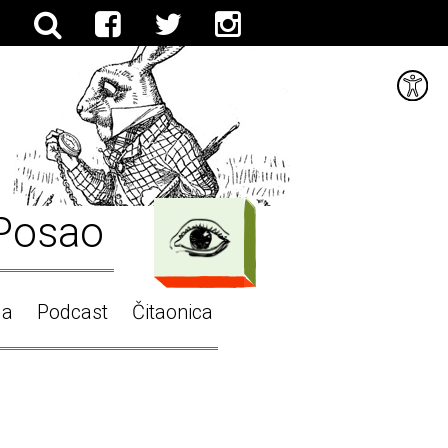
Posao
ga
Podcast
Čitaonica