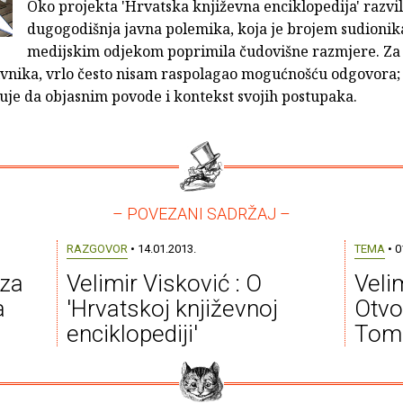
Oko projekta 'Hrvatska književna enciklopedija' razvil
dugogodišnja javna polemika, koja je brojem sudionika
medijskim odjekom poprimila čudovišne razmjere. Za 
ivnika, vrlo često nisam raspolagao mogućnošću odgovora;
je da objasnim povode i kontekst svojih postupaka.
– POVEZANI SADRŽAJ –
RAZGOVOR
• 14.01.2013.
TEMA
• 0
 za
Velimir Visković : O
Velim
a
'Hrvatskoj književnoj
Otvo
enciklopediji'
Tom