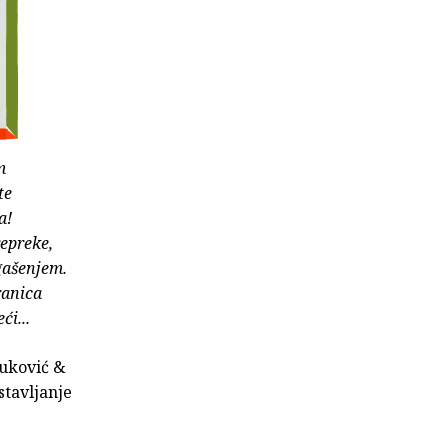
m
te
a!
epreke,
gašenjem.
ranica
i...
Vuković &
stavljanje