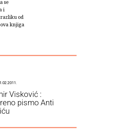
a se
 i
razliku od
 ova knjiga
1.02.2011.
ir Visković :
reno pismo Anti
iću