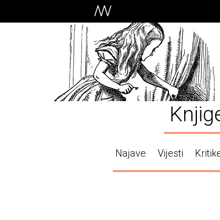
Knjig
Najave
Vijesti
Kritik