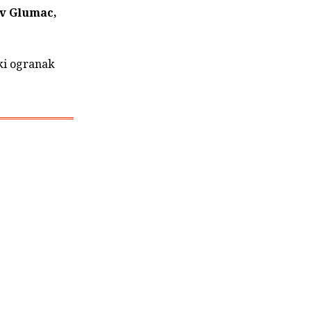
av Glumac,
ki ogranak