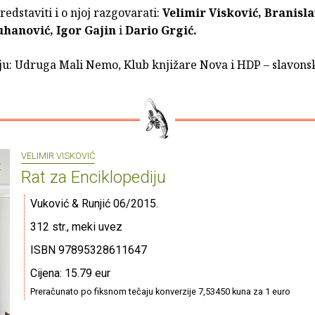
redstaviti i o njoj razgovarati:
Velimir Visković, Branisl
hanović, Igor Gajin
i
Dario Grgić.
ju: Udruga Mali Nemo, Klub knjižare Nova i HDP – slavons
VELIMIR VISKOVIĆ
Rat za Enciklopediju
Vuković & Runjić 06/2015.
312 str., meki uvez
ISBN 97895328611647
Cijena: 15.79 eur
Preračunato po fiksnom tečaju konverzije 7,53450 kuna za 1 euro