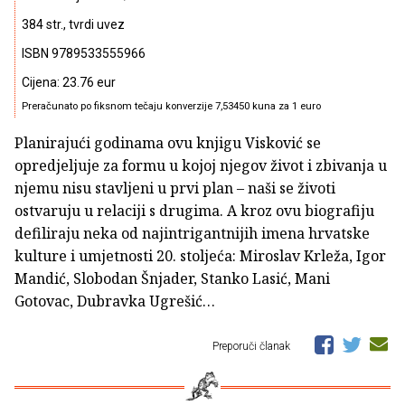
384 str., tvrdi uvez
ISBN 9789533555966
Cijena: 23.76 eur
Preračunato po fiksnom tečaju konverzije 7,53450 kuna za 1 euro
Planirajući godinama ovu knjigu Visković se
opredjeljuje za formu u kojoj njegov život i zbivanja u
njemu nisu stavljeni u prvi plan – naši se životi
ostvaruju u relaciji s drugima. A kroz ovu biografiju
defiliraju neka od najintrigantnijih imena hrvatske
kulture i umjetnosti 20. stoljeća: Miroslav Krleža, Igor
Mandić, Slobodan Šnjader, Stanko Lasić, Mani
Gotovac, Dubravka Ugrešić…
Preporuči članak