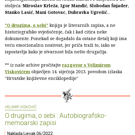
stoljeća:
Miroslav Krleža
,
Igor Mandić
,
Slobodan Šnjader
,
Stanko Lasić
,
Mani Gotovac
,
Dubravka Ugrešić
…
"O drugima, o sebi"
knjiga je literarnih zapisa, a ne
historiografsko svjedočenje, čak i kad citira neke
dokumente. Ponekad se događalo da ostane detalj koji ima
veću emocionalnu nosivost, jer priča traži to, iako se
ispostavlja kako je stvarnost bila nešto drugačija.
** iz naše arhive pročitajte
razgovor s Velimirom
Viskovićem
objavljen 14. siječnja 2013. povodom izlaska
"Hrvatske književne enciklopedije"
VELIMIR VISKOVIĆ
O drugima, o sebi : Autobiografsko-
memoarski zapisi
Naklada Ljevak 06/2022.