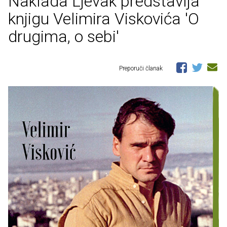
Naklada Ljevak predstavlja
knjigu Velimira Viskovića 'O
drugima, o sebi'
Preporuči članak