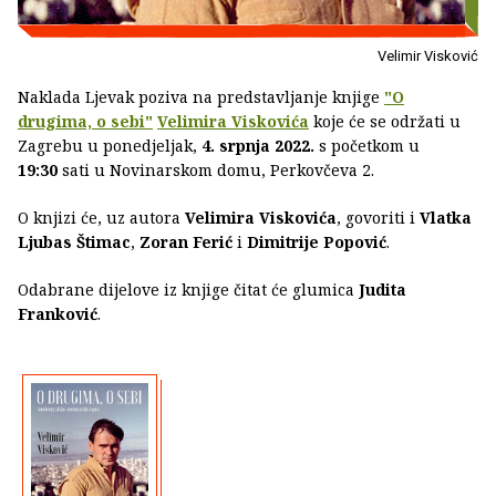
Velimir Visković
Naklada Ljevak poziva na predstavljanje knjige
"O
drugima, o sebi"
Velimira Viskovića
koje će se održati u
Zagrebu u ponedjeljak,
4. srpnja 2022.
s početkom u
19:30
sati u Novinarskom domu, Perkovčeva 2.
O knjizi će, uz autora
Velimira Viskovića
, govoriti i
Vlatka
Ljubas Štimac
,
Zoran Ferić
i
Dimitrije Popović
.
Odabrane dijelove iz knjige čitat će glumica
Judita
Franković
.