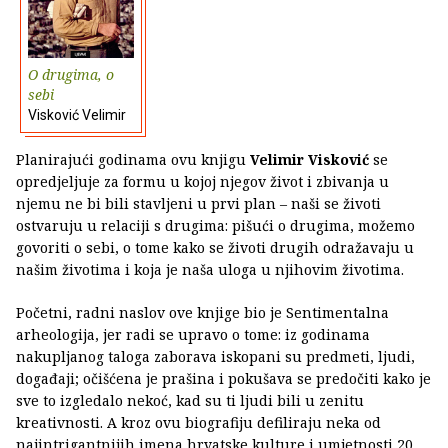
O drugima, o
sebi
Visković Velimir
Planirajući godinama ovu knjigu
Velimir Visković
se
opredjeljuje za formu u kojoj njegov život i zbivanja u
njemu ne bi bili stavljeni u prvi plan – naši se životi
ostvaruju u relaciji s drugima: pišući o drugima, možemo
govoriti o sebi, o tome kako se životi drugih odražavaju u
našim životima i koja je naša uloga u njihovim životima.
Početni, radni naslov ove knjige bio je Sentimentalna
arheologija, jer radi se upravo o tome: iz godinama
nakupljanog taloga zaborava iskopani su predmeti, ljudi,
događaji; očišćena je prašina i pokušava se predočiti kako je
sve to izgledalo nekoć, kad su ti ljudi bili u zenitu
kreativnosti. A kroz ovu biografiju defiliraju neka od
najintrigantnijih imena hrvatske kulture i umjetnosti 20.