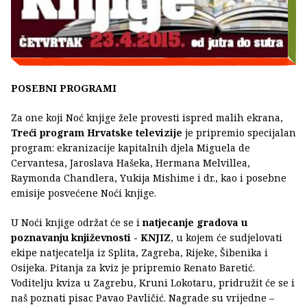
POSEBNI PROGRAMI
Za one koji Noć knjige žele provesti ispred malih ekrana,
Treći program Hrvatske televizije
je pripremio specijalan
program: ekranizacije kapitalnih djela Miguela de
Cervantesa, Jaroslava Hašeka, Hermana Melvillea,
Raymonda Chandlera, Yukija Mishime i dr., kao i posebne
emisije posvećene Noći knjige.
U Noći knjige održat će se i
natjecanje gradova u
poznavanju književnosti - KNJIZ
, u kojem će sudjelovati
ekipe natjecatelja iz Splita, Zagreba, Rijeke, Šibenika i
Osijeka. Pitanja za kviz je pripremio Renato Baretić.
Voditelju kviza u Zagrebu, Kruni Lokotaru, pridružit će se i
naš poznati pisac Pavao Pavličić. Nagrade su vrijedne –