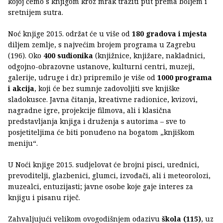
kojoj ćemo s knjigom kroz mrak tražiti put prema boljem i
sretnijem sutra.
Noć knjige 2015. održat će u više od
180 gradova i mjesta
diljem zemlje, s najvećim brojem programa u Zagrebu
(196). Oko
400 sudionika
(knjižnice, knjižare, nakladnici,
odgojno-obrazovne ustanove, kulturni centri, muzeji,
galerije, udruge i dr.) pripremilo je više od
1000 programa
i akcija
, koji će bez sumnje zadovoljiti sve knjiške
sladokusce. Javna čitanja, kreativne radionice, kvizovi,
nagradne igre, projekcije filmova, ali i klasična
predstavljanja knjiga i druženja s autorima – sve to
posjetiteljima će biti ponuđeno na bogatom „knjiškom
meniju“.
U Noći knjige 2015. sudjelovat će brojni pisci, urednici,
prevoditelji, glazbenici, glumci, izvođači, ali i meteorolozi,
muzealci, entuzijasti; javne osobe koje gaje interes za
knjigu i pisanu riječ.
Zahvaljujući velikom ovogodišnjem odazivu
škola (115)
, uz