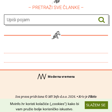
– PRETRAŽI SVE ČLANKE –
Moderna vremena
Sva prava pridržana © MV Info d.o.o. 2026. • Kriv je
Fiktiv
Mvinfo.hr koristi kolačiće („cookies“) kako bi
SLAŽEM SE
O nama
•
Pomoć
•
Uvjeti korištenja
•
RSS kanali
vam pružio bolje korisničko iskustvo.