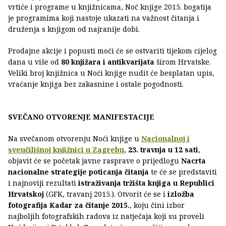
vrtiće i programe u knjižnicama, Noć knjige 2015. bogatija
je programima koji nastoje ukazati na važnost čitanja i
druženja s knjigom od najranije dobi.
Prodajne akcije i popusti moći će se ostvariti tijekom cijelog
dana u više od
80 knjižara i antikvarijata
širom Hrvatske.
Veliki broj knjižnica u Noći knjige nudit će besplatan upis,
vraćanje knjiga bez zakasnine i ostale pogodnosti.
SVEČANO OTVORENJE MANIFESTACIJE
Na svečanom otvorenju Noći knjige u
Nacionalnoj i
sveučilišnoj knjižnici u Zagrebu
,
23. travnja u 12 sati
,
objavit će se početak javne rasprave o prijedlogu
Nacrta
nacionalne strategije poticanja čitanja
te će se predstaviti
i najnoviji rezultati
istraživanja tržišta knjiga u Republici
Hrvatskoj
(GFK, travanj 2015.). Otvorit će se i
izložba
fotografija Kadar za čitanje 2015.
, koju čini izbor
najboljih fotografskih radova iz natječaja koji su proveli