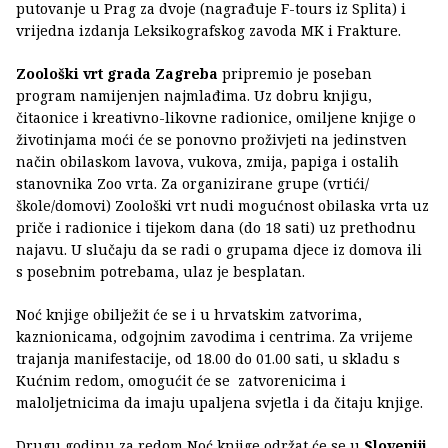
putovanje u Prag za dvoje (nagrađuje F-tours iz Splita) i
vrijedna izdanja Leksikografskog zavoda MK i Frakture.
Zoološki vrt grada Zagreba
pripremio je poseban
program namijenjen najmlađima. Uz dobru knjigu,
čitaonice i kreativno-likovne radionice, omiljene knjige o
životinjama moći će se ponovno proživjeti na jedinstven
način obilaskom lavova, vukova, zmija, papiga i ostalih
stanovnika Zoo vrta. Za organizirane grupe (vrtići/
škole/domovi) Zoološki vrt nudi mogućnost obilaska vrta uz
priče i radionice i tijekom dana (do 18 sati) uz prethodnu
najavu. U slučaju da se radi o grupama djece iz domova ili
s posebnim potrebama, ulaz je besplatan.
Noć knjige obilježit će se i u hrvatskim zatvorima,
kaznionicama, odgojnim zavodima i centrima. Za vrijeme
trajanja manifestacije, od 18.00 do 01.00 sati, u skladu s
Kućnim redom, omogućit će se zatvorenicima i
maloljetnicima da imaju upaljena svjetla i da čitaju knjige.
Drugu godinu za redom Noć knjige održat će se u
Sloveniji