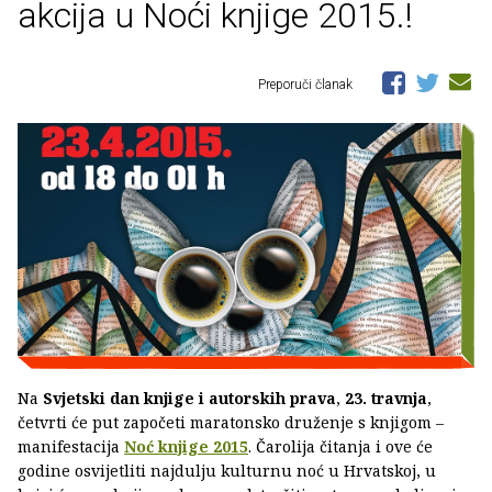
akcija u Noći knjige 2015.!
Preporuči članak
Na
Svjetski dan knjige i autorskih prava
,
23. travnja
,
četvrti će put započeti maratonsko druženje s knjigom –
manifestacija
Noć knjige 2015
. Čarolija čitanja i ove će
godine osvijetliti najdulju kulturnu noć u Hrvatskoj, u