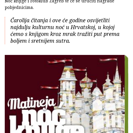
Noć knjige i Fotoklub Zagreb te će se uručiti nagrade
pobjednicima.
Čarolija čitanja i ove će godine osvijetliti
najdulju kulturnu noć u Hrvatskoj, u kojoj
ćemo s knjigom kroz mrak tražiti put prema
boljem i sretnijem sutra.