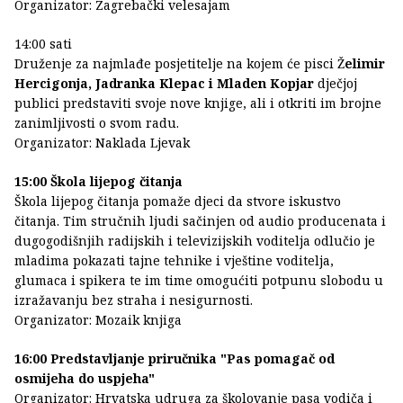
Organizator: Zagrebački velesajam
14:00 sati
Druženje za najmlađe posjetitelje na kojem će pisci Ž
elimir
Hercigonja, Jadranka Klepac i Mladen Kopjar
dječjoj
publici predstaviti svoje nove knjige, ali i otkriti im brojne
zanimljivosti o svom radu.
Organizator: Naklada Ljevak
15:00 Škola lijepog čitanja
Škola lijepog čitanja pomaže djeci da stvore iskustvo
čitanja. Tim stručnih ljudi sačinjen od audio producenata i
dugogodišnjih radijskih i televizijskih voditelja odlučio je
mladima pokazati tajne tehnike i vještine voditelja,
glumaca i spikera te im time omogućiti potpunu slobodu u
izražavanju bez straha i nesigurnosti.
Organizator: Mozaik knjiga
16:00 Predstavljanje priručnika "Pas pomagač od
osmijeha do uspjeha"
Organizator: Hrvatska udruga za školovanje pasa vodiča i