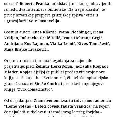
odrasti"
Roberta Franka
, predstavljanje knjiga objavljenih
između dva Interlibera biblioteke "Na tragu klasika", te
prvog hrvatskog prepjeva gruzijskog spjeva "Vitez u
tigrovoj koži"
Šote Rustavelija
.
Gostuju autori:
Enes Kišević, Ivana Plechinger, Irena
Vrkljan, Dubravka Oraić Tolić, Ivana Hebrang Grgić,
Andrijana Kos Lajtman, Vlatka Lemić, Nives Tomašević,
Maja Brajko Livaković
...
Organizirana su i brojna događanja za najmlađe
posjetitelje: pisci
Želimir Hercigonja, Jadranka Klepac
i
Mladen Kopjar
dječjoj će publici predstaviti svoje nove
knjige a očekuje ih i "Zvrkaonica", čitateljsko-spisateljsko-
glumački susret
Siniše Cmrka
i predstavljanje njegove
knjige "Zvrk domaćinstvo".
Od događanja u
Znanstvenom kvartu
izdvajamo radionicu
"
Homo Volans - Leteći čovjek Fausta Vrančića
" na kojem
će najmlađi sudjelovati u izradi svog letećeg čovjeka -