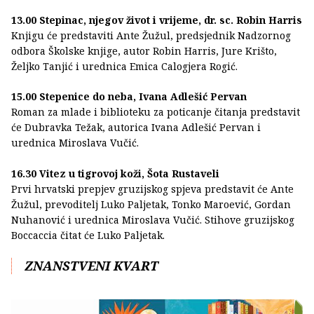
13.00 Stepinac, njegov život i vrijeme, dr. sc. Robin Harris
Knjigu će predstaviti Ante Žužul, predsjednik Nadzornog
odbora Školske knjige, autor Robin Harris, Jure Krišto,
Željko Tanjić i urednica Emica Calogjera Rogić.
15.00 Stepenice do neba, Ivana Adlešić Pervan
Roman za mlade i biblioteku za poticanje čitanja predstavit
će Dubravka Težak, autorica Ivana Adlešić Pervan i
urednica Miroslava Vučić.
16.30 Vitez u tigrovoj koži, Šota Rustaveli
Prvi hrvatski prepjev gruzijskog spjeva predstavit će Ante
Žužul, prevoditelj Luko Paljetak, Tonko Maroević, Gordan
Nuhanović i urednica Miroslava Vučić. Stihove gruzijskog
Boccaccia čitat će Luko Paljetak.
ZNANSTVENI KVART