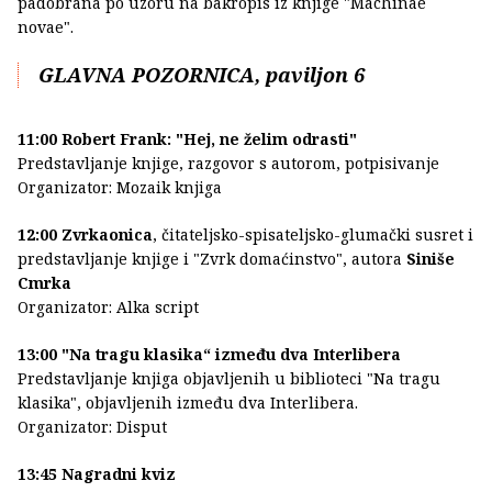
padobrana po uzoru na bakropis iz knjige "Machinae
novae".
GLAVNA POZORNICA, paviljon 6
11:00 Robert Frank: "Hej, ne želim odrasti"
Predstavljanje knjige, razgovor s autorom, potpisivanje
Organizator: Mozaik knjiga
12:00 Zvrkaonica
, čitateljsko-spisateljsko-glumački susret i
predstavljanje knjige i "Zvrk domaćinstvo", autora
Siniše
Cmrka
Organizator: Alka script
13:00 "Na tragu klasika“ između dva Interlibera
Predstavljanje knjiga objavljenih u biblioteci "Na tragu
klasika", objavljenih između dva Interlibera.
Organizator: Disput
13:45 Nagradni kviz