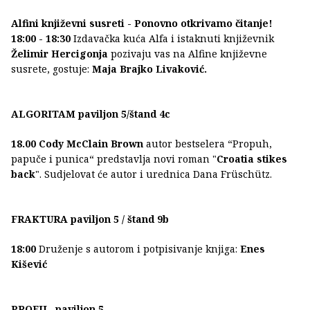
Alfini književni susreti - Ponovno otkrivamo čitanje!
18:00 - 18:30
Izdavačka kuća Alfa i istaknuti književnik
Želimir Hercigonja
pozivaju vas na Alfine književne
susrete, gostuje:
Maja Brajko Livaković.
ALGORITAM paviljon 5/štand 4c
18.00 Cody McClain Brown
autor bestselera “Propuh,
papuče i punica“ predstavlja novi roman "
Croatia stikes
back
". Sudjelovat će autor i urednica Dana Früschütz.
FRAKTURA paviljon 5 / štand 9b
18:00
Druženje s autorom i potpisivanje knjiga:
Enes
Kišević
PROFIL, paviljon 5