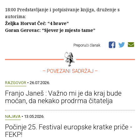
18:00 Predstavljanje i potpisivanje knjiga, druženje s
autorima:
Željka Horvat Čeč: “4 brave”
Goran Gerovac: “Sjever je mjesto tame”
Preporuči članak
– POVEZANI SADRŽAJ –
RAZGOVOR
• 26.07.2026.
Franjo Janeš : Važno mi je da kraj bude
moćan, da nekako prodrma čitatelja
NAJAVA
• 13.05.2026.
Počinje 25. Festival europske kratke priče -
FEKP!