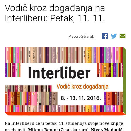
Vodič kroz događanja na
Interliberu: Petak, 11. 11.
Preporuči članak
Na Interliberu će u petak, 11. studenoga svoje nove knjige
predstaviti
Milena Benini
(Zmajska zora),
Nives Madunić