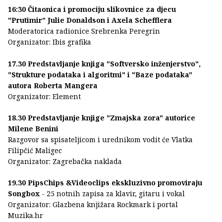
16:30 Čitaonica i promociju slikovnice za djecu
"Prutimir" Julie Donaldson i Axela Schefflera
Moderatorica radionice Srebrenka Peregrin
Organizator: Ibis grafika
17.30 Predstavljanje knjiga "Softversko inženjerstvo",
"Strukture podataka i algoritmi" i "Baze podataka"
autora Roberta Mangera
Organizator: Element
18.30 Predstavljanje knjige "Zmajska zora" autorice
Milene Benini
Razgovor sa spisateljicom i urednikom vodit će Vlatka
Filipčić Maligec
Organizator: Zagrebačka naklada
19.30 PipsChips &Videoclips
ekskluzivno promoviraju
Songbox
- 25 notnih zapisa za klavir, gitaru i vokal
Organizator: Glazbena knjižara Rockmark i portal
Muzika.hr