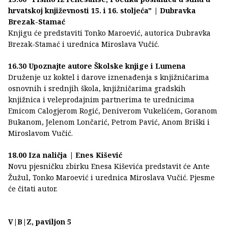
hrvatskoj književnosti 15. i 16. stoljeća" | Dubravka
Brezak-Stamać
Knjigu će predstaviti Tonko Maroević, autorica Dubravka
Brezak-Stamać i urednica Miroslava Vučić.
16.30 Upoznajte autore Školske knjige i Lumena
Druženje uz koktel i darove iznenađenja s knjižničarima
osnovnih i srednjih škola, knjižničarima gradskih
knjižnica i veleprodajnim partnerima te urednicima
Emicom Calogjerom Rogić, Deniverom Vukelićem, Goranom
Bukanom, Jelenom Lončarić, Petrom Pavić, Anom Briški i
Miroslavom Vučić.
18.00 Iza naličja | Enes Kišević
Novu pjesničku zbirku Enesa Kiševića predstavit će Ante
Žužul, Tonko Maroević i urednica Miroslava Vučić. Pjesme
će čitati autor.
V|B|Z, paviljon 5