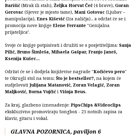
Barišić
(Mrak ili stah),
Željka Horvat Čeč
(4 brave),
Goran
Gerovac
(Sjever je mjesto tame),
Mani Gotovac
(Ljubav –
manipulacija),
Enes Kišević
(Iza naličja)... a održat će se i
promocija nove knjige
Elene Ferrante
"Genijalna
prijateljica".
Svoje će knjige potpisivati i družiti se s posjetiteljima:
Sanja
Pilić, Bruno Šimleša, Mihaela Gašpar, Franjo Janeš,
Ksenija Kušec...
Održat će se i dodjela književne nagrade "
Kočićevo pero
"
te Okrugli stol na temu:
Što je bestseller?,
na kojem će
sudjelovati
Julijana Matanović, Zoran Velagić, Zoran
Maljković, Borna Vujčić
i
Višnja Beus.
Za kraj, glazbeno iznenađenje:
PipsChips &Videoclips
ekskluzivno promoviraju Songbox - 25 notnih zapisa za
klavir, gitaru i vokal.
GLAVNA POZORNICA, paviljon 6