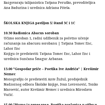
Razgovaraju talijanistica Tatjana Peruško, prevoditeljica
Ana Badurina i urednica Adriana Piteša.
ŠKOLSKA KNJIGA paviljon 5/ štand 3C i 1C
10.30 Radionica Abacus soroban
Učimo soroban 1, radni udžbenik za početno učenje
računanja na abacusu sorobanu | Tatjana Tomec Enc,
Lahor Enc
Knjigu će predstaviti: Tatjana Tomec Enc, Lahor Enc i
urednica Sunčana Šmaguc Arbanas.
13.00 "Gospodar priče – Poetika Ive Andrića" | Krešimir
Nemec
Monografiju će predstaviti Ante Žužul, predsjednik
Nadzornog odbora Školske knjige, Ivan Lovrenović, Tonko
Maroević, autor Krešimir Nemec i urednica Miroslava
Vučić.
15.00 "Pismo iz renesanse, Poetika poslanica u stihu u