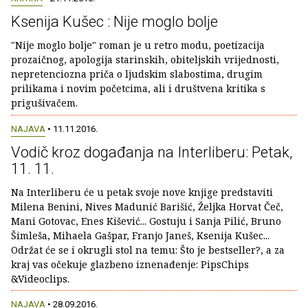
Ksenija Kušec : Nije moglo bolje
"Nije moglo bolje" roman je u retro modu, poetizacija
prozaičnog, apologija starinskih, obiteljskih vrijednosti,
nepretenciozna priča o ljudskim slabostima, drugim
prilikama i novim početcima, ali i društvena kritika s
prigušivačem.
NAJAVA
• 11.11.2016.
Vodič kroz događanja na Interliberu: Petak,
11. 11.
Na Interliberu će u petak svoje nove knjige predstaviti
Milena Benini, Nives Madunić Barišić, Željka Horvat Čeč,
Mani Gotovac, Enes Kišević... Gostuju i Sanja Pilić, Bruno
Šimleša, Mihaela Gašpar, Franjo Janeš, Ksenija Kušec...
Održat će se i okrugli stol na temu: Što je bestseller?, a za
kraj vas očekuje glazbeno iznenađenje: PipsChips
&Videoclips.
NAJAVA
• 28.09.2016.