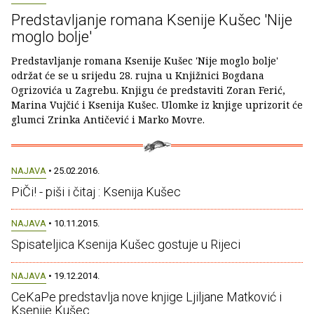
Predstavljanje romana Ksenije Kušec 'Nije
moglo bolje'
Predstavljanje romana Ksenije Kušec 'Nije moglo bolje'
održat će se u srijedu 28. rujna u Knjižnici Bogdana
Ogrizovića u Zagrebu. Knjigu će predstaviti Zoran Ferić,
Marina Vujčić i Ksenija Kušec. Ulomke iz knjige uprizorit će
glumci Zrinka Antičević i Marko Movre.
NAJAVA
• 25.02.2016.
PiČi! - piši i čitaj : Ksenija Kušec
NAJAVA
• 10.11.2015.
Spisateljica Ksenija Kušec gostuje u Rijeci
NAJAVA
• 19.12.2014.
CeKaPe predstavlja nove knjige Ljiljane Matković i
Ksenije Kušec