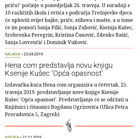
priču!' počinje u ponedjeljak 26. travnja. U suradnji s
10 različitih škola i vrtića s područja Trešnjevke djeca
će uploviti svijet bajke, priče, stihova i mašte, a u tome
će im pomoći Sanja Pilić, Sonja Zubović, Ksenija Kušec,
Srebrenka Peregrin, Kristina Čunović, Zdenko Bašić,
Sanja Lovrenčić i Dominik Vuković.
NAJAVA
• 25.04.2019.
Hena com predstavlja novu knjigu
Ksenije Kušec 'Opća opasnost'
Izdavačka kuća Hena com organizira u četvrtak, 25.
travnja 2019. predstavljanje nove knjige Ksenije
Kušec 'Opća opasnost'. Predstavljanje će se održati u
Knjižnici i čitaonici Bogdana Ogrizovića (Ulica Petra
Preradovića 5, Zagreb).
KRITIKA
• 21.11.2016.