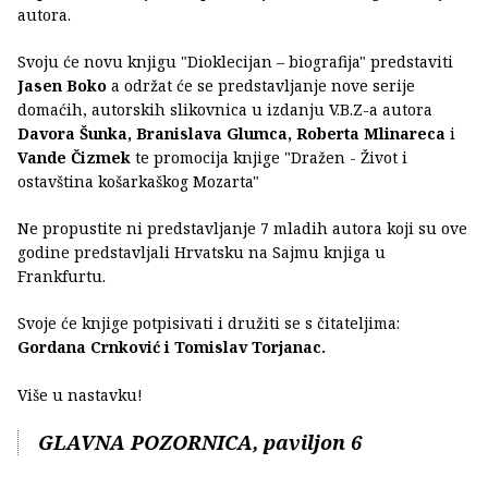
autora.
Svoju će novu knjigu "Dioklecijan – biografija" predstaviti
Jasen Boko
a održat će se predstavljanje nove serije
domaćih, autorskih slikovnica u izdanju V.B.Z-a autora
Davora Šunka, Branislava Glumca, Roberta Mlinareca
i
Vande Čizmek
te promocija knjige "Dražen - Život i
ostavština košarkaškog Mozarta"
Ne propustite ni predstavljanje 7 mladih autora koji su ove
godine predstavljali Hrvatsku na Sajmu knjiga u
Frankfurtu.
Svoje će knjige potpisivati i družiti se s čitateljima:
Gordana Crnković i Tomislav Torjanac.
Više u nastavku!
GLAVNA POZORNICA, paviljon 6