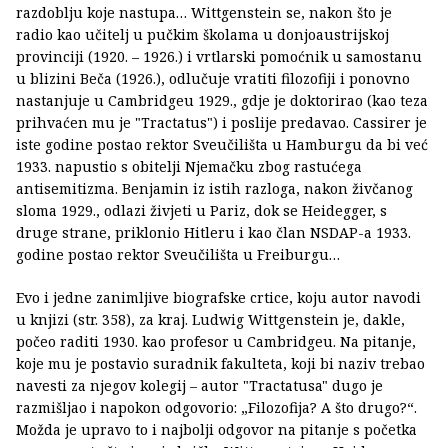
razdoblju koje nastupa… Wittgenstein se, nakon što je
radio kao učitelj u pučkim školama u donjoaustrijskoj
provinciji (1920. – 1926.) i vrtlarski pomoćnik u samostanu
u blizini Beča (1926.), odlučuje vratiti filozofiji i ponovno
nastanjuje u Cambridgeu 1929., gdje je doktorirao (kao teza
prihvaćen mu je "Tractatus") i poslije predavao. Cassirer je
iste godine postao rektor Sveučilišta u Hamburgu da bi već
1933. napustio s obitelji Njemačku zbog rastućega
antisemitizma. Benjamin iz istih razloga, nakon živčanog
sloma 1929., odlazi živjeti u Pariz, dok se Heidegger, s
druge strane, priklonio Hitleru i kao član NSDAP-a 1933.
godine postao rektor Sveučilišta u Freiburgu…
Evo i jedne zanimljive biografske crtice, koju autor navodi
u knjizi (str. 358), za kraj. Ludwig Wittgenstein je, dakle,
počeo raditi 1930. kao profesor u Cambridgeu. Na pitanje,
koje mu je postavio suradnik fakulteta, koji bi naziv trebao
navesti za njegov kolegij – autor "Tractatusa" dugo je
razmišljao i napokon odgovorio: „Filozofija? A što drugo?“.
Možda je upravo to i najbolji odgovor na pitanje s početka