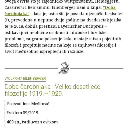
ovoga osvrta što je zajedničko Wittgensteinu, Heideggeru,
Cassireru i Benjaminu. Eilenberger nam u knjizi
"Doba
čarobnjaka"
– koja je, osim što je postala njemački bestseler
(!), prevedena u nepune dvije godine na dvadesetak jezika
te je 2018. dobila prestižni Bayerischer Buchpreis –
oslikavajući neobične osobnosti i duboke filozofske
probleme, zaigrano pokazuje kako nastaje misao pojedinih
filozofa i propituje načine na koje se (njihova) filozofija i
život međusobno isprepleću ili razilaze.
WOLFRAM EILENBERGER
Doba čarobnjaka : Veliko desetljeće
filozofije 1919.–1929.
Prijevod: Ines Meštrović
Fraktura 09/2019.
400 str., tvrdi uvez s ovitkom