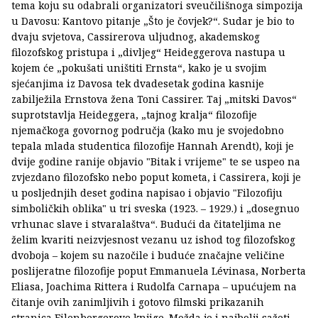
tema koju su odabrali organizatori sveučilišnoga simpozija
u Davosu: Kantovo pitanje „Što je čovjek?“. Sudar je bio to
dvaju svjetova, Cassirerova uljudnog, akademskog
filozofskog pristupa i „divljeg“ Heideggerova nastupa u
kojem će „pokušati uništiti Ernsta“, kako je u svojim
sjećanjima iz Davosa tek dvadesetak godina kasnije
zabilježila Ernstova žena Toni Cassirer. Taj „mitski Davos“
suprotstavlja Heideggera, „tajnog kralja“ filozofije
njemačkoga govornog područja (kako mu je svojedobno
tepala mlada studentica filozofije Hannah Arendt), koji je
dvije godine ranije objavio "Bitak i vrijeme" te se uspeo na
zvjezdano filozofsko nebo poput kometa, i Cassirera, koji je
u posljednjih deset godina napisao i objavio "Filozofiju
simboličkih oblika" u tri sveska (1923. – 1929.) i „dosegnuo
vrhunac slave i stvaralaštva“. Budući da čitateljima ne
želim kvariti neizvjesnost vezanu uz ishod tog filozofskog
dvoboja – kojem su nazočile i buduće značajne veličine
poslijeratne filozofije poput Emmanuela Lévinasa, Norberta
Eliasa, Joachima Rittera i Rudolfa Carnapa – upućujem na
čitanje ovih zanimljivih i gotovo filmski prikazanih
stranica Eilenbergerove knjige. Možda je i najbolji sažeti