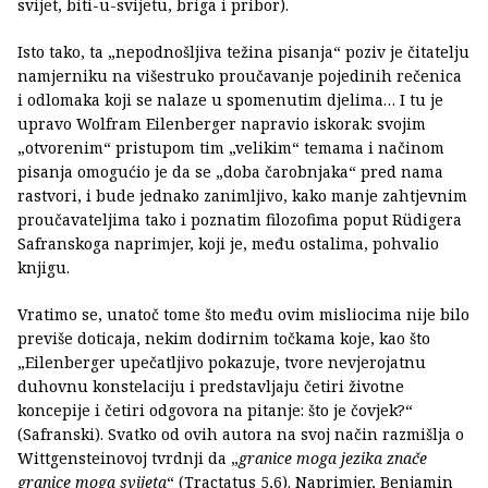
svijet, biti-u-svijetu, briga i pribor).
Isto tako, ta „nepodnošljiva težina pisanja“ poziv je čitatelju
namjerniku na višestruko proučavanje pojedinih rečenica
i odlomaka koji se nalaze u spomenutim djelima… I tu je
upravo Wolfram Eilenberger napravio iskorak: svojim
„otvorenim“ pristupom tim „velikim“ temama i načinom
pisanja omogućio je da se „doba čarobnjaka“ pred nama
rastvori, i bude jednako zanimljivo, kako manje zahtjevnim
proučavateljima tako i poznatim filozofima poput Rüdigera
Safranskoga naprimjer, koji je, među ostalima, pohvalio
knjigu.
Vratimo se, unatoč tome što među ovim misliocima nije bilo
previše doticaja, nekim dodirnim točkama koje, kao što
„Eilenberger upečatljivo pokazuje, tvore nevjerojatnu
duhovnu konstelaciju i predstavljaju četiri životne
koncepije i četiri odgovora na pitanje: što je čovjek?“
(Safranski). Svatko od ovih autora na svoj način razmišlja o
Wittgensteinovoj tvrdnji da „
granice moga jezika znače
granice moga svijeta
“ (Tractatus 5,6). Naprimjer, Benjamin