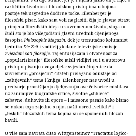
različitim životnim i filozofskim pristupima u kojima
postoje tek uzgredne dodirne točke. Eilenberger je
filozofski pisac, kako sam voli naglasiti, čija je glavna strast
primjena filozofskih ideja u suvremenom životu, stoga ne
čudi što je bio višegodišnji glavni urednik cijenjenoga
časopisa
Philosophie Magazin
, dok je trenutačno kolumnist
tjednika
Die Zeit
i voditelj gledane televizijske emisije
Zvjezdani sati filozofije
. Taj entuzijazam i otvorenost za
„populariziranje“ filozofske misli vidljivi su i u autorovu
pristupu pisanju ovoga djela: svjestan činjenice da
suvremeni „prosječni“ čitatelj prelagano odustaje od
„zahtjevnih“ tema i knjiga, Eilenberger nas uvodi u
predvorje promišljanja djel(ovanj)a ove četvorice mislilaca
uz zanimljive biografske crtice, životne „štiklece“ –
zabavne, duhovite ili opore – i misaone pasaže kako bismo
se nakon toga zajedno s njim našli usred „velikih“ i
„teških“ filozofskih tema kojima su se spomenuti filozofi
bavili.
U više sam navrata čitao Wittgensteinov "Tractatus logico-