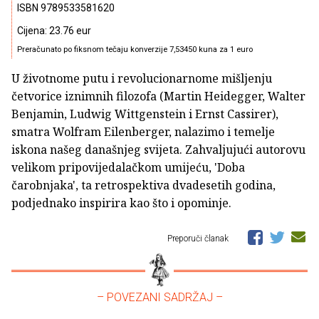
ISBN 9789533581620
Cijena: 23.76 eur
Preračunato po fiksnom tečaju konverzije 7,53450 kuna za 1 euro
U životnome putu i revolucionarnome mišljenju
četvorice iznimnih filozofa (Martin Heidegger, Walter
Benjamin, Ludwig Wittgenstein i Ernst Cassirer),
smatra Wolfram Eilenberger, nalazimo i temelje
iskona našeg današnjeg svijeta. Zahvaljujući autorovu
velikom pripovijedalačkom umijeću, 'Doba
čarobnjaka', ta retrospektiva dvadesetih godina,
podjednako inspirira kao što i opominje.
Preporuči članak
– POVEZANI SADRŽAJ –