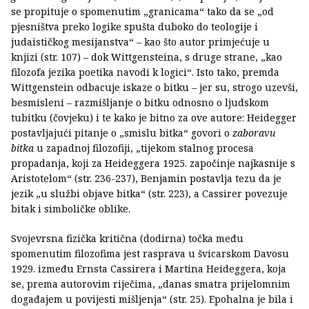
se propituje o spomenutim „granicama“ tako da se „od
pjesništva preko logike spušta duboko do teologije i
judaističkog mesijanstva“ – kao što autor primjećuje u
knjizi (str. 107) – dok Wittgensteina, s druge strane, „kao
filozofa jezika poetika navodi k logici“. Isto tako, premda
Wittgenstein odbacuje iskaze o bitku – jer su, strogo uzevši,
besmisleni – razmišljanje o bitku odnosno o ljudskom
tubitku (čovjeku) i te kako je bitno za ove autore: Heidegger
postavljajući pitanje o „smislu bitka“ govori o
zaboravu
bitka
u zapadnoj filozofiji, „tijekom stalnog procesa
propadanja, koji za Heideggera 1925. započinje najkasnije s
Aristotelom“ (str. 236-237), Benjamin postavlja tezu da je
jezik „u službi objave bitka“ (str. 223), a Cassirer povezuje
bitak i simboličke oblike.
Svojevrsna fizička kritična (dodirna) točka među
spomenutim filozofima jest rasprava u švicarskom Davosu
1929. između Ernsta Cassirera i Martina Heideggera, koja
se, prema autorovim riječima, „danas smatra prijelomnim
događajem u povijesti mišljenja“ (str. 25). Epohalna je bila i