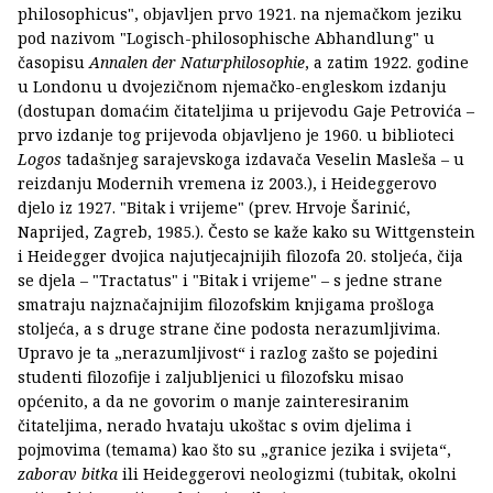
philosophicus", objavljen prvo 1921. na njemačkom jeziku
pod nazivom "Logisch-philosophische Abhandlung" u
časopisu
Annalen der Naturphilosophie
, a zatim 1922. godine
u Londonu u dvojezičnom njemačko-engleskom izdanju
(dostupan domaćim čitateljima u prijevodu Gaje Petrovića –
prvo izdanje tog prijevoda objavljeno je 1960. u biblioteci
Logos
tadašnjeg sarajevskoga izdavača Veselin Masleša – u
reizdanju Modernih vremena iz 2003.), i Heideggerovo
djelo iz 1927. "Bitak i vrijeme" (prev. Hrvoje Šarinić,
Naprijed, Zagreb, 1985.). Često se kaže kako su Wittgenstein
i Heidegger dvojica najutjecajnijih filozofa 20. stoljeća, čija
se djela – "Tractatus" i "Bitak i vrijeme" – s jedne strane
smatraju najznačajnijim filozofskim knjigama prošloga
stoljeća, a s druge strane čine podosta nerazumljivima.
Upravo je ta „nerazumljivost“ i razlog zašto se pojedini
studenti filozofije i zaljubljenici u filozofsku misao
općenito, a da ne govorim o manje zainteresiranim
čitateljima, nerado hvataju ukoštac s ovim djelima i
pojmovima (temama) kao što su „granice jezika i svijeta“,
zaborav bitka
ili Heideggerovi neologizmi (tubitak, okolni