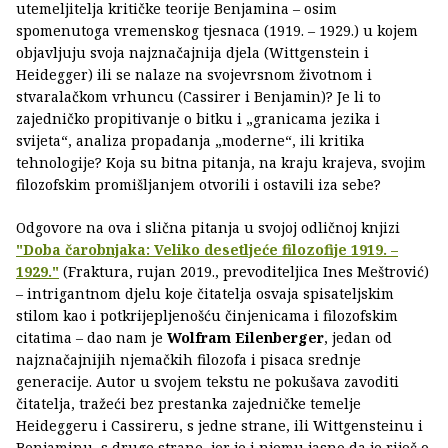
utemeljitelja kritičke teorije Benjamina – osim
spomenutoga vremenskog tjesnaca (1919. – 1929.) u kojem
objavljuju svoja najznačajnija djela (Wittgenstein i
Heidegger) ili se nalaze na svojevrsnom životnom i
stvaralačkom vrhuncu (Cassirer i Benjamin)? Je li to
zajedničko propitivanje o bitku i „granicama jezika i
svijeta“, analiza propadanja „moderne“, ili kritika
tehnologije? Koja su bitna pitanja, na kraju krajeva, svojim
filozofskim promišljanjem otvorili i ostavili iza sebe?
Odgovore na ova i slična pitanja u svojoj odličnoj knjizi
"Doba čarobnjaka: Veliko desetljeće filozofije 1919. –
1929."
(Fraktura, rujan 2019., prevoditeljica Ines Meštrović)
– intrigantnom djelu koje čitatelja osvaja spisateljskim
stilom kao i potkrijepljenošću činjenicama i filozofskim
citatima – dao nam je
Wolfram Eilenberger
, jedan od
najznačajnijih njemačkih filozofa i pisaca srednje
generacije. Autor u svojem tekstu ne pokušava zavoditi
čitatelja, tražeći bez prestanka zajedničke temelje
Heideggeru i Cassireru, s jedne strane, ili Wittgensteinu i
Benjaminu, s druge strane, jer je i njemu jasno da je riječ o