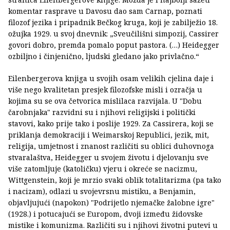
komentar rasprave u Davosu dao sam Carnap, poznati
filozof jezika i pripadnik Bečkog kruga, koji je zabilježio 18.
ožujka 1929. u svoj dnevnik: „Sveučilišni simpozij, Cassirer
govori dobro, premda pomalo poput pastora. (…) Heidegger
ozbiljno i činjenično, ljudski gledano jako privlačno.“
Eilenbergerova knjiga u svojih osam velikih cjelina daje i
više nego kvalitetan presjek filozofske misli i ozračja u
kojima su se ova četvorica mislilaca razvijala. U "Dobu
čarobnjaka" razvidni su i njihovi religijski i politički
stavovi, kako prije tako i poslije 1929. Za Cassirera, koji se
priklanja demokraciji i Weimarskoj Republici, jezik, mit,
religija, umjetnost i znanost različiti su oblici duhovnoga
stvaralaštva, Heidegger u svojem životu i djelovanju sve
više zatomljuje (katoličku) vjeru i okreće se nacizmu,
Wittgenstein, koji je mrzio svaki oblik totalitarizma (pa tako
i nacizam), odlazi u svojevrsnu mistiku, a Benjamin,
objavljujući (napokon) "Podrijetlo njemačke žalobne igre"
(1928.) i potucajući se Europom, dvoji između židovske
mistike i komunizma. Različiti su i njihovi životni putevi u