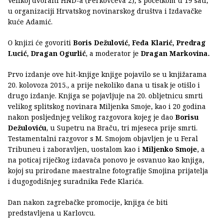
Velikoj dvorani HND-a (Perkovčeva 2), s početkom u 19 sati,
u organizaciji Hrvatskog novinarskog društva i Izdavačke
kuće Adamić.
O knjizi će govoriti
Boris Dežulović, Feđa Klarić, Predrag
Lucić, Dragan Ogurlić
, a moderator je
Dragan Markovina.
Prvo izdanje ove hit-knjige knjige pojavilo se u knjižarama
20. kolovoza 2015., a prije nekoliko dana u tisak je otišlo i
drugo izdanje. Knjiga se pojavljuje na 20. obljetnicu smrti
velikog splitskog novinara Miljenka Smoje, kao i 20 godina
nakon posljednjeg velikog razgovora kojeg je dao
Borisu
Dežuloviću
, u Supetru na Braču, tri mjeseca prije smrti.
Testamentalni razgovor s M. Smojom objavljen je u Feral
Tribuneu i zaboravljen, uostalom kao i
Miljenko Smoje
, a
na poticaj riječkog izdavača ponovo je osvanuo kao knjiga,
kojoj su prirodane maestralne fotografije Smojina prijatelja
i dugogodišnjeg suradnika Feđe Klarića.
Dan nakon zagrebačke promocije, knjiga će biti
predstavljena u Karlovcu.