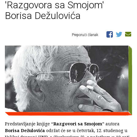
'Razgovora sa Smojom'
Borisa Dežulovića
Preporuči članak
Predstavljanje knjige “
Razgovori sa Smojom
” autora
Borisa Dežulovića
održat će se u četvrtak, 12. studenog u