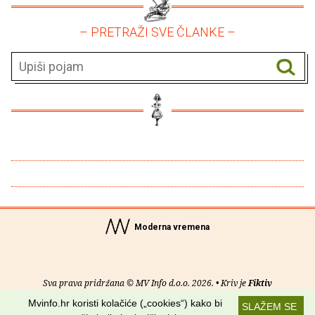
– PRETRAŽI SVE ČLANKE –
Moderna vremena
Sva prava pridržana © MV Info d.o.o. 2026. • Kriv je
Fiktiv
Mvinfo.hr koristi kolačiće („cookies“) kako bi
SLAŽEM SE
O nama
•
Pomoć
•
Uvjeti korištenja
•
RSS kanali