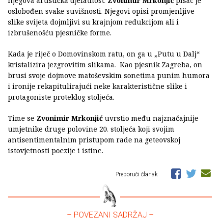
njegova artistička djelatnost.
Zvonimir Mrkonjić
pisac je
oslobođen svake suvišnosti. Njegovi opisi promjenljive
slike svijeta dojmljivi su krajnjom redukcijom ali i
izbrušenošću pjesničke forme.
Kada je riječ o Domovinskom ratu, on ga u „Putu u Dalj“
kristalizira jezgrovitim slikama. Kao pjesnik Zagreba, on
brusi svoje dojmove matoševskim sonetima punim humora
i ironije rekapitulirajući neke karakteristične slike i
protagoniste proteklog stoljeća.
Time se
Zvonimir Mrkonjić
uvrstio među najznačajnije
umjetnike druge polovine 20. stoljeća koji svojim
antisentimentalnim pristupom rade na geteovskoj
istovjetnosti poezije i istine.
Preporuči članak
– POVEZANI SADRŽAJ –