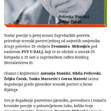
Teatar poezije u petoj sezoni Zagrebačkih posveta
priređuje scenski portret jednog od najvećih umjetnika
druge polovine 20. stoljeća
Zvonimira Mrkonjića
pod
naslovom
PUT U DALJ
, koji će se održati u utorak 29.
listopada u 20 sati u zagrebačkom caffeu Kolding
(Berislavićeva 8).
Glumci i književnici:
Antonija Stanišić, Sibila Petlevski,
Željka Čorak, Tonko Maroević i Goran Matović
(autor
događanja) grade pjesnikov scenski portret u formi
dijaloga.
Ovo je događanje posvećeno pjesniku, prevodiocu i tumaču
hrvatske poezije u polustoljetnom luku, koliko traje