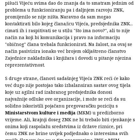
pišući Vijeću svima dao do znanja da to smatram jednim od
problema u funkcioniranju pa i daljnjem razvoju ZNK,
promijenilo se nije ništa. Naravno da sam mogao
kontaktirati bilo kojeg člana/icu Vijeća, predsjednika ZNK...
cimati ih i raspitivati se u stilu "što ima novo?", ali to nije
način na koji bi komunikacija i pravo na informaciju
"običnog" člana trebala funkcionirati. Na žalost, na ovaj se
način pasivizira ionako već brojem okljaštreno članstvo
Zajednice nakladnika i knjižara i dovodi u pitanje njezina
reprezentativnost.
S druge strane, članovi sadašnjeg Vijeća ZNK reći će kako
već dugo nije postojao tako izbalansiran sastav ovog tijela
koje uz agilni rad izabranog predsjednika donosi
najvažnije odluke ove organizacije, i može se reći da su
solidno iskoristili pojačanu pregovaračku poziciju s
Ministarstvom kulture i medija
(MKM) u predizborno
vrijeme. Ali, krajnji doseg ZNK ne bi trebalo biti cjenkanje s
onima koji raspolažu sredstvima iz države riznice, pri
čemu ZNK ne brine uvijek podjednako o interesima svih