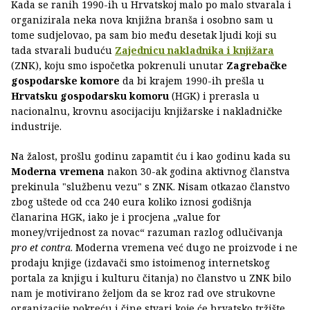
Kada se ranih 1990-ih u Hrvatskoj malo po malo stvarala i
organizirala neka nova knjižna branša i osobno sam u
tome sudjelovao, pa sam bio među desetak ljudi koji su
tada stvarali buduću
Zajednicu nakladnika i knjižara
(ZNK), koju smo ispočetka pokrenuli unutar
Zagrebačke
gospodarske komore
da bi krajem 1990-ih prešla u
Hrvatsku gospodarsku komoru
(HGK) i prerasla u
nacionalnu, krovnu asocijaciju knjižarske i nakladničke
industrije.
Na žalost, prošlu godinu zapamtit ću i kao godinu kada su
Moderna vremena
nakon 30-ak godina aktivnog članstva
prekinula "službenu vezu" s ZNK. Nisam otkazao članstvo
zbog uštede od cca 240 eura koliko iznosi godišnja
članarina HGK, iako je i procjena „value for
money/vrijednost za novac“ razuman razlog odlučivanja
pro et contra
. Moderna vremena već dugo ne proizvode i ne
prodaju knjige (izdavači smo istoimenog internetskog
portala za knjigu i kulturu čitanja) no članstvo u ZNK bilo
nam je motivirano željom da se kroz rad ove strukovne
organizacije pokreću i čine stvari koje će hrvatsko tržište