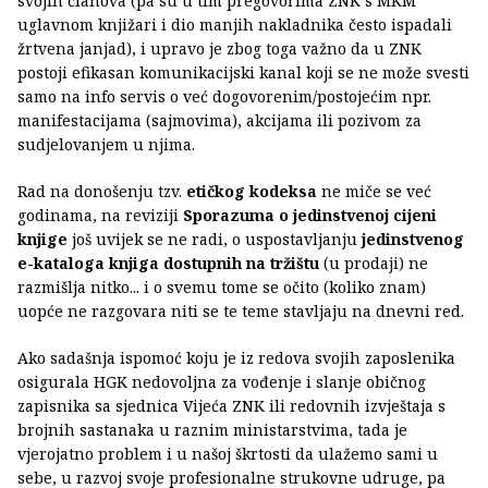
svojih članova (pa su u tim pregovorima ZNK s MKM
uglavnom knjižari i dio manjih nakladnika često ispadali
žrtvena janjad), i upravo je zbog toga važno da u ZNK
postoji efikasan komunikacijski kanal koji se ne može svesti
samo na info servis o već dogovorenim/postojećim npr.
manifestacijama (sajmovima), akcijama ili pozivom za
sudjelovanjem u njima.
Rad na donošenju tzv.
etičkog kodeksa
ne miče se već
godinama, na reviziji
Sporazuma o jedinstvenoj cijeni
knjige
još uvijek se ne radi, o uspostavljanju
jedinstvenog
e-kataloga knjiga dostupnih na tržištu
(u prodaji) ne
razmišlja nitko... i o svemu tome se očito (koliko znam)
uopće ne razgovara niti se te teme stavljaju na dnevni red.
Ako sadašnja ispomoć koju je iz redova svojih zaposlenika
osigurala HGK nedovoljna za vođenje i slanje običnog
zapisnika sa sjednica Vijeća ZNK ili redovnih izvještaja s
brojnih sastanaka u raznim ministarstvima, tada je
vjerojatno problem i u našoj škrtosti da ulažemo sami u
sebe, u razvoj svoje profesionalne strukovne udruge, pa