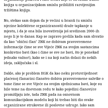
knjiga u organizacijskom smislu približiti razvijenijim
tržištima knjiga.
No, stekao sam dojam da je većini u branši (u smislu
njezine kolektivne organiziranosti) draže tapkanje u
mjestu, i da je ona bila inovativnija još sredinom 2000-ih
nego li je to danas. Kap se zapravo prelila kada sam shvatio
da kao "obični član" ZNK ne dobivam pravovremene
informacije čime se sve Vijeće ZNK na svojim sastancima
konkretno bavi (kao i čime se sve ne bavi, što je ponekad
jednako važno!), kako se i na koji način dolazi do nekih
ideja, zaključaka i sl.
Dakle, ako je problem HGK da kao neku protuvrijednost
plaćenoj članarini članstvo dobiva pravovremene sažetke o
tome čime se sve Vijeće na svojim sjednicama bavi, koje su
bile teme na dnevnom redu te kako pojedini članovi/ce
promišljaju iste, tada ZNK pada na osnovnom
komunikacijskom modelu koji bi trebao biti dio svake
organizirane strukovne ili poslovne udruge. Iako sam