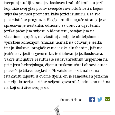
iscrpnoj studiji vrsna jezikoslovca i zaljubljenika u jezike
koji diže svoj glas protiv sveopće ravnodušnosti s kojom
svjetska javnost promatra kako jezici izumiru. Uza sve
pesimistične prognoze, Hagčge nudi moguće strategije za
sprečavanje nestanka, odnosno za obnovu ugroženih
jezika: jačanjem svijesti o identitetu, ostajanjem na
vlastitom ognjištu, na vlastitoj zemlji, te obiteljskom i
vjerskom kohezijom. Snažan učinak na očuvanje jezika
imaju školstvo, proglašavanje jezika službenim, jačanje
jezične svijesti u govornika, te djelovanje jezikoslovaca.
Takve inicijative rezultirale su izvanrednim uspjehom na
primjeru hebrejskoga, čijemu "uskrsnuću" i obnovi autor
posvećuje čitavo poglavlje. Hrvatski se jezik nalazi na
istaknutu mjestu u ovome djelu, on je samostalan jezik na
temelju kriterija jezične svijesti govornikâ, odnosno načina
na koji oni žive svoj jezik.
Preporuči članak