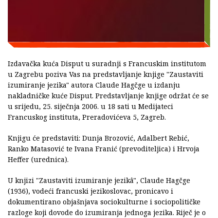
Izdavačka kuća Disput u suradnji s Francuskim institutom
u Zagrebu poziva Vas na predstavljanje knjige "Zaustaviti
izumiranje jezika" autora Claude Hagčge u izdanju
nakladničke kuće Disput. Predstavljanje knjige održat će se
u srijedu, 25. siječnja 2006. u 18 sati u Medijateci
Francuskog instituta, Preradovićeva 5, Zagreb.
Knjigu će predstaviti: Dunja Brozović, Adalbert Rebić,
Ranko Matasović te Ivana Franić (prevoditeljica) i Hrvoja
Heffer (urednica).
U knjizi "Zaustaviti izumiranje jezikâ", Claude Hagčge
(1936), vodeći francuski jezikoslovac, pronicavo i
dokumentirano objašnjava sociokulturne i sociopolitičke
razloge koji dovode do izumiranja jednoga jezika. Riječ je o