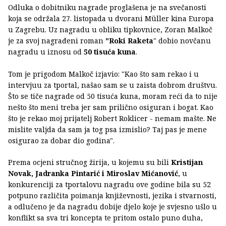
Odluka o dobitniku nagrade proglašena je na svečanosti
koja se održala 27. listopada u dvorani Müller kina Europa
u Zagrebu. Uz nagradu u obliku tipkovnice, Zoran Malkoč
je za svoj nagrađeni roman
"Roki Raketa
" dobio novčanu
nagradu u iznosu od
50 tisuća kuna
.
Tom je prigodom Malkoč izjavio: "Kao što sam rekao i u
intervjuu za tportal, našao sam se u zaista dobrom društvu.
Što se tiče nagrade od 50 tisuća kuna, moram reći da to nije
nešto što meni treba jer sam prilično osiguran i bogat. Kao
što je rekao moj prijatelj Robert Roklicer - nemam mašte. Ne
mislite valjda da sam ja tog psa izmislio? Taj pas je mene
osigurao za dobar dio godina".
Prema ocjeni stručnog žirija, u kojemu su bili
Kristijan
Novak, Jadranka Pintarić i Miroslav Mićanović
, u
konkurenciji za tportalovu nagradu ove godine bila su 52
potpuno različita poimanja književnosti, jezika i stvarnosti,
a odlučeno je da nagradu dobije djelo koje je svjesno ušlo u
konflikt sa sva tri koncepta te pritom ostalo puno duha,