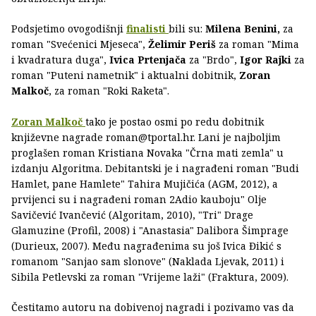
Podsjetimo ovogodišnji
finalisti
bili su:
Milena Benini,
za
roman "Svećenici Mjeseca",
Želimir Periš
za roman "Mima
i kvadratura duga",
Ivica Prtenjača
za "Brdo",
Igor Rajki
za
roman "Puteni nametnik" i aktualni dobitnik,
Zoran
Malkoč
, za roman "Roki Raketa".
Zoran Malkoč
tako je postao osmi po redu dobitnik
književne nagrade roman@tportal.hr. Lani je najboljim
proglašen roman Kristiana Novaka "Črna mati zemla" u
izdanju Algoritma. Debitantski je i nagrađeni roman "Budi
Hamlet, pane Hamlete" Tahira Mujičića (AGM, 2012), a
prvijenci su i nagrađeni roman 2Adio kauboju" Olje
Savičević Ivančević (Algoritam, 2010), "Tri" Drage
Glamuzine (Profil, 2008) i "Anastasia" Dalibora Šimprage
(Durieux, 2007). Među nagrađenima su još Ivica Đikić s
romanom "Sanjao sam slonove" (Naklada Ljevak, 2011) i
Sibila Petlevski za roman "Vrijeme laži" (Fraktura, 2009).
Čestitamo autoru na dobivenoj nagradi i pozivamo vas da