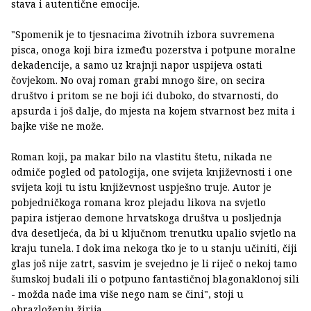
stava i autentične emocije.
"Spomenik je to tjesnacima životnih izbora suvremena
pisca, onoga koji bira između pozerstva i potpune moralne
dekadencije, a samo uz krajnji napor uspijeva ostati
čovjekom. No ovaj roman grabi mnogo šire, on secira
društvo i pritom se ne boji ići duboko, do stvarnosti, do
apsurda i još dalje, do mjesta na kojem stvarnost bez mita i
bajke više ne može.
Roman koji, pa makar bilo na vlastitu štetu, nikada ne
odmiče pogled od patologija, one svijeta književnosti i one
svijeta koji tu istu književnost uspješno truje. Autor je
pobjedničkoga romana kroz plejadu likova na svjetlo
papira istjerao demone hrvatskoga društva u posljednja
dva desetljeća, da bi u ključnom trenutku upalio svjetlo na
kraju tunela. I dok ima nekoga tko je to u stanju učiniti, čiji
glas još nije zatrt, sasvim je svejedno je li riječ o nekoj tamo
šumskoj budali ili o potpuno fantastičnoj blagonaklonoj sili
- možda nade ima više nego nam se čini", stoji u
obrazloženju žirija.