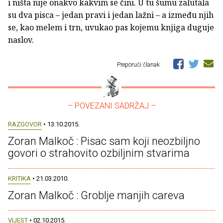
i ništa nije onakvo kakvim se čini. U tu šumu zalutala
su dva pisca – jedan pravi i jedan lažni – a između njih
se, kao melem i trn, uvukao pas kojemu knjiga duguje
naslov.
Preporuči članak
– POVEZANI SADRŽAJ –
RAZGOVOR
• 13.10.2015.
Zoran Malkoč : Pisac sam koji neozbiljno
govori o strahovito ozbiljnim stvarima
KRITIKA
• 21.03.2010.
Zoran Malkoč : Groblje manjih careva
VIJEST
• 02.10.2015.