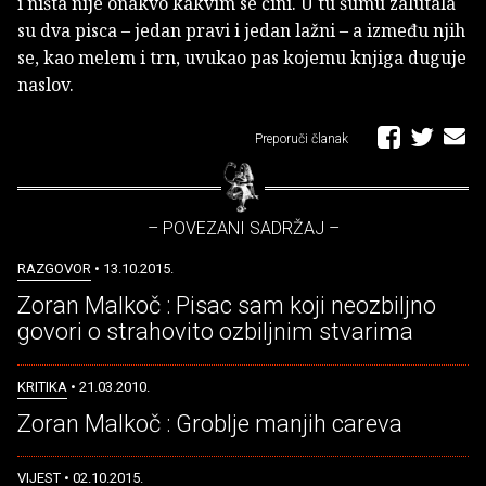
i ništa nije onakvo kakvim se čini. U tu šumu zalutala
su dva pisca – jedan pravi i jedan lažni – a između njih
se, kao melem i trn, uvukao pas kojemu knjiga duguje
naslov.
Preporuči članak
– POVEZANI SADRŽAJ –
RAZGOVOR
• 13.10.2015.
Zoran Malkoč : Pisac sam koji neozbiljno
govori o strahovito ozbiljnim stvarima
KRITIKA
• 21.03.2010.
Zoran Malkoč : Groblje manjih careva
VIJEST
• 02.10.2015.