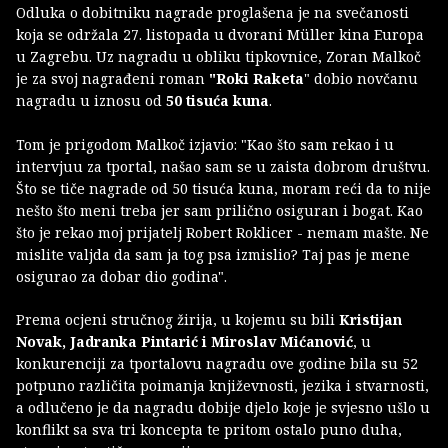
Odluka o dobitniku nagrade proglašena je na svečanosti
koja se održala 27. listopada u dvorani Müller kina Europa
u Zagrebu. Uz nagradu u obliku tipkovnice, Zoran Malkoč
je za svoj nagrađeni roman
"Roki Raketa
" dobio novčanu
nagradu u iznosu od
50 tisuća kuna
.
Tom je prigodom Malkoč izjavio: "Kao što sam rekao i u
intervjuu za tportal, našao sam se u zaista dobrom društvu.
Što se tiče nagrade od 50 tisuća kuna, moram reći da to nije
nešto što meni treba jer sam prilično osiguran i bogat. Kao
što je rekao moj prijatelj Robert Roklicer - nemam mašte. Ne
mislite valjda da sam ja tog psa izmislio? Taj pas je mene
osigurao za dobar dio godina".
Prema ocjeni stručnog žirija, u kojemu su bili
Kristijan
Novak, Jadranka Pintarić i Miroslav Mićanović
, u
konkurenciji za tportalovu nagradu ove godine bila su 52
potpuno različita poimanja književnosti, jezika i stvarnosti,
a odlučeno je da nagradu dobije djelo koje je svjesno ušlo u
konflikt sa sva tri koncepta te pritom ostalo puno duha,