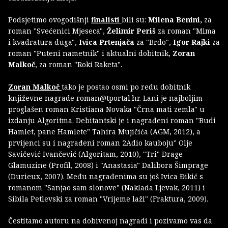
Podsjetimo ovogodišnji
finalisti
bili su:
Milena Benini,
za
roman "Svećenici Mjeseca",
Želimir Periš
za roman "Mima
i kvadratura duga",
Ivica Prtenjača
za "Brdo",
Igor Rajki
za
roman "Puteni nametnik" i aktualni dobitnik,
Zoran
Malkoč
, za roman "Roki Raketa".
Zoran Malkoč
tako je postao osmi po redu dobitnik
književne nagrade roman@tportal.hr. Lani je najboljim
proglašen roman Kristiana Novaka "Črna mati zemla" u
izdanju Algoritma. Debitantski je i nagrađeni roman "Budi
Hamlet, pane Hamlete" Tahira Mujičića (AGM, 2012), a
prvijenci su i nagrađeni roman 2Adio kauboju" Olje
Savičević Ivančević (Algoritam, 2010), "Tri" Drage
Glamuzine (Profil, 2008) i "Anastasia" Dalibora Šimprage
(Durieux, 2007). Među nagrađenima su još Ivica Đikić s
romanom "Sanjao sam slonove" (Naklada Ljevak, 2011) i
Sibila Petlevski za roman "Vrijeme laži" (Fraktura, 2009).
Čestitamo autoru na dobivenoj nagradi i pozivamo vas da