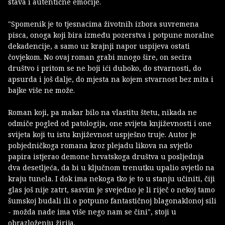
stava i autentične emocije.
"Spomenik je to tjesnacima životnih izbora suvremena
pisca, onoga koji bira između pozerstva i potpune moralne
dekadencije, a samo uz krajnji napor uspijeva ostati
čovjekom. No ovaj roman grabi mnogo šire, on secira
društvo i pritom se ne boji ići duboko, do stvarnosti, do
apsurda i još dalje, do mjesta na kojem stvarnost bez mita i
bajke više ne može.
Roman koji, pa makar bilo na vlastitu štetu, nikada ne
odmiče pogled od patologija, one svijeta književnosti i one
svijeta koji tu istu književnost uspješno truje. Autor je
pobjedničkoga romana kroz plejadu likova na svjetlo
papira istjerao demone hrvatskoga društva u posljednja
dva desetljeća, da bi u ključnom trenutku upalio svjetlo na
kraju tunela. I dok ima nekoga tko je to u stanju učiniti, čiji
glas još nije zatrt, sasvim je svejedno je li riječ o nekoj tamo
šumskoj budali ili o potpuno fantastičnoj blagonaklonoj sili
- možda nade ima više nego nam se čini", stoji u
obrazloženju žirija.