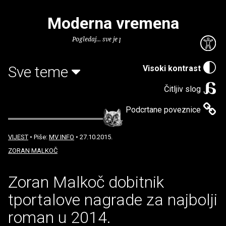
Moderna vremena
Pogledaj... sve je puno knjiga.
Sve teme
Visoki kontrast
Čitljiv slog
Podcrtane poveznice
VIJEST
• Piše:
MV INFO
• 27.10.2015.
ZORAN MALKOČ
Zoran Malkoč dobitnik
tportalove nagrade za najbolji
roman u 2014.