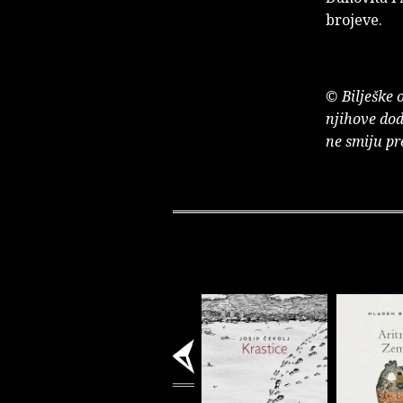
brojeve.
© Bilješke 
njihove dod
ne smiju pr