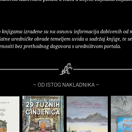
o knjigama izrađene su na osnovu informacija dobivenih od 
atne uredničke obrade temeljem uvida u sadržaj knjige, te s
enositi bez prethodnog dogovora s uredništvom portala.
– OD ISTOG NAKLADNIKA –