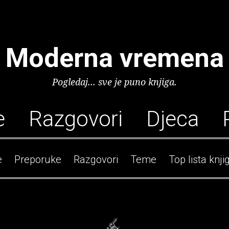
Moderna vremena
Pogledaj... sve je puno knjiga.
e
Razgovori
Djeca
e
Preporuke
Razgovori
Teme
Top lista knji