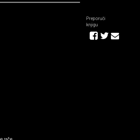
Preporuči
knjigu
še uče