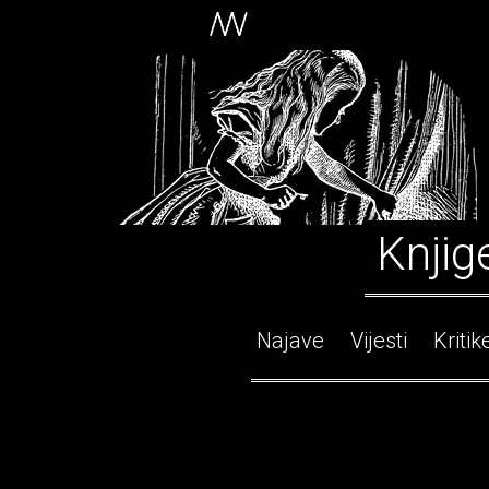
Knjig
Najave
Vijesti
Kritik