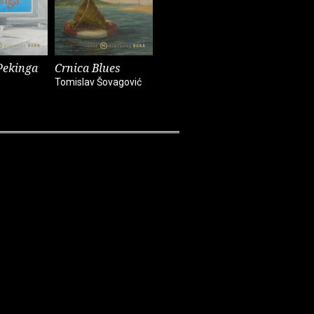
Pekinga
Crnica Blues
Futur treći
Monika i
Tomislav Šovagović
Sandra Vlašić
Darko Pern