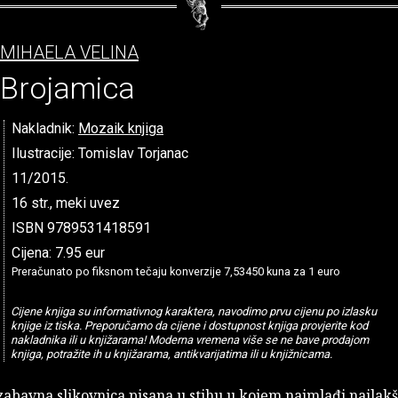
MIHAELA VELINA
Brojamica
Nakladnik:
Mozaik knjiga
Ilustracije: Tomislav Torjanac
11/2015.
16 str., meki uvez
ISBN 9789531418591
Cijena: 7.95 eur
Preračunato po fiksnom tečaju konverzije 7,53450 kuna za 1 euro
Cijene knjiga su informativnog karaktera, navodimo prvu cijenu po izlasku
knjige iz tiska. Preporučamo da cijene i dostupnost knjiga provjerite kod
nakladnika ili u knjižarama! Moderna vremena više se ne bave prodajom
knjiga, potražite ih u knjižarama, antikvarijatima ili u knjižnicama.
zabavna slikovnica pisana u stihu u kojem najmlađi najlak