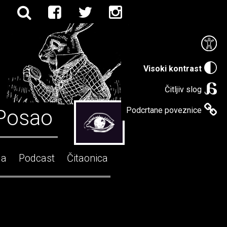
Visoki kontrast
Čitljiv slog
Posao
Podcrtane poveznice
ga
Podcast
Čitaonica