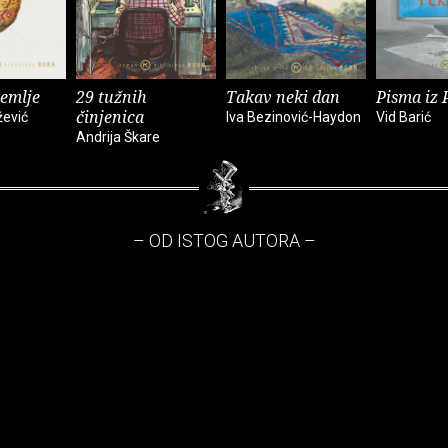
zemlje
29 tužnih
Takav neki dan
Pisma iz 
činjenica
žević
Iva Bezinović-Haydon
Vid Barić
Andrija Škare
– OD ISTOG AUTORA –